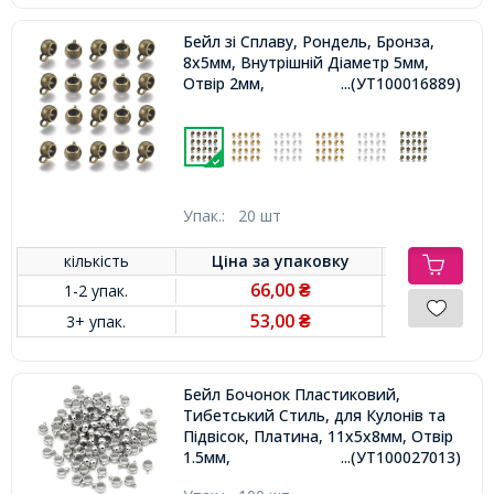
Бейл зі Сплаву, Рондель, Бронза,
8х5мм, Внутрішній Діаметр 5мм,
Отвір 2мм,
...(УТ100016889)
Упак.:
20 шт
кількість
Ціна за
упаковку
66,00
1-2 упак.
₴
53,00
3+ упак.
₴
Бейл Бочонок Пластиковий,
Тибетський Стиль, для Кулонів та
Підвісок, Платина, 11х5х8мм, Отвір
1.5мм,
...(УТ100027013)