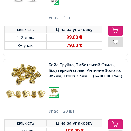
Упак.:
4 шт
кількість
Ціна за
упаковку
99,00
1-2 упак.
₴
79,00
3+ упак.
₴
Бейл Трубка, Тибетський Стиль,
Біжутерний сплав, Античне Золото,
9х7мм, Отвір 2.5мм і 5мм,
...(БА000001548)
Упак.:
20 шт
кількість
Ціна за
упаковку
103,00
1-2 упак.
₴