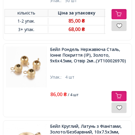
Упак.:
50 шт
кількість
Ціна за
упаковку
85,00
1-2 упак.
₴
68,00
3+ упак.
₴
Бейл Рондель Нержавіюча Сталь,
Іонне Покриття (IP), Золото,
9х6х4.5мм, Отвір 2мм, Діаметр 3мм,
...(УТ100026970)
Упак.:
4 шт
86,00
₴
/ 4 шт
Бейл Круглий, Латунь з Фіанітами,
Золото/Безбарвний, 10х7.5х3мм,