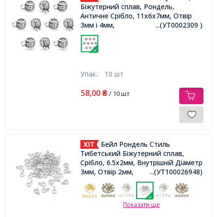
Біжутерний сплав, Рондель,
Античне Срібло, 11х6х7мм, Отвір
3мм і 4мм,
...(УТ0002309 )
Упак.:
10 шт
58,00
₴
/ 10 шт
Бейл Рондель Стиль
Тибетський Біжутерний сплав,
Срібло, 6.5х2мм, Внутрішній Діаметр
3мм, Отвір 2мм,
...(УТ100026948)
Показати ще