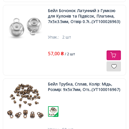
Бейл Бочонок Латунний з Гумкою
для Кулонів та Підвісок, Платина,
7х5х3.5мм, Отвір 0.7мм,
...(УТ100026963)
Упак.:
2 шт
57,00
₴
/ 2 шт
Бейл Трубка, Сплав, Колір: Мідь,
Розмір: 9х5х7мм, Отвір 1.5мм,
...(УТ100016967)