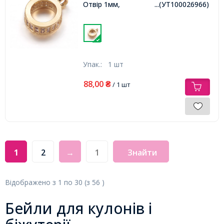
Отвір 1мм,
...(УТ100026966)
Упак.:
1 шт
88,00
₴
/ 1 шт
1
2
→
Знайти
Відображено з
1
по
30
(з
56
)
Бейли для кулонів і