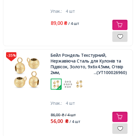
Упак.:
4 шт
89,00
₴
/ 4 шт
Бейл Рондель Текстурний,
-35%
Нержавіюча Сталь для Кулонів та
Підвісок, Золото, 9х6х4.5мм, Отвір
2мм,
...(УТ100026960)
Упак.:
4 шт
86,00
/ 4 шт
₴
56,00
₴
/ 4 шт