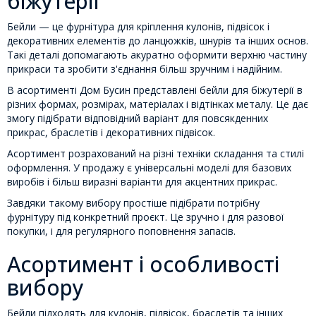
біжутерії
Бейли — це фурнітура для кріплення кулонів, підвісок і
декоративних елементів до ланцюжків, шнурів та інших основ.
Такі деталі допомагають акуратно оформити верхню частину
прикраси та зробити з'єднання більш зручним і надійним.
В асортименті Дом Бусин представлені бейли для біжутерії в
різних формах, розмірах, матеріалах і відтінках металу. Це дає
змогу підібрати відповідний варіант для повсякденних
прикрас, браслетів і декоративних підвісок.
Асортимент розрахований на різні техніки складання та стилі
оформлення. У продажу є універсальні моделі для базових
виробів і більш виразні варіанти для акцентних прикрас.
Завдяки такому вибору простіше підібрати потрібну
фурнітуру під конкретний проєкт. Це зручно і для разової
покупки, і для регулярного поповнення запасів.
Асортимент і особливості
вибору
Бейли підходять для кулонів, підвісок, браслетів та інших