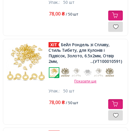
Упак.:
50 шт
78,00
₴
/ 50 шт
Бейл Рондель зі Сплаву,
Стиль Тибету, для Кулонів і
Підвісок, Золото, 6.5х2мм, Отвір
2мм,
...(УТ100010591)
Показати ще
Упак.:
50 шт
78,00
₴
/ 50 шт