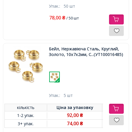
Упак.:
50 шт
78,00
₴
/ 50 шт
Бейл, Нержавіюча Сталь, Круглий,
Золото, 10х7х2мм, Отвір 2мм і 5мм,
...(УТ100016485)
Упак.:
5 шт
кількість
Ціна за
упаковку
92,00
1-2 упак.
₴
74,00
3+ упак.
₴