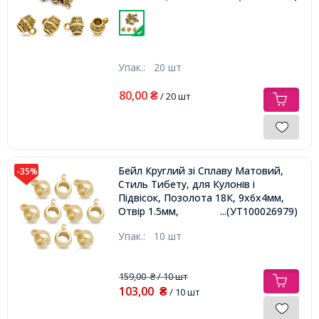
Упак.:
20 шт
80,00
₴
/ 20 шт
Бейл Круглий зі Сплаву Матовий,
-35%
Стиль Тибету, для Кулонів і
Підвісок, Позолота 18К, 9х6х4мм,
Отвір 1.5мм,
...(УТ100026979)
Упак.:
10 шт
159,00
/ 10 шт
₴
103,00
₴
/ 10 шт