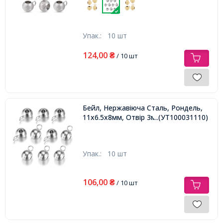
Упак.:
10 шт
124,00
₴
/ 10 шт
Бейл, Нержавіюча Сталь, Рондель,
11х6.5х8мм, Отвір 3мм,
...(УТ100031110)
Упак.:
10 шт
106,00
₴
/ 10 шт