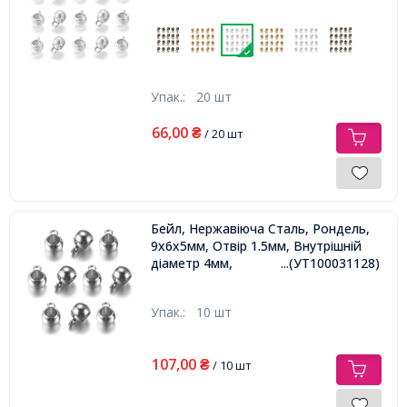
Упак.:
20 шт
66,00
₴
/ 20 шт
Бейл, Нержавіюча Сталь, Рондель,
9x6x5мм, Отвір 1.5мм, Внутрішній
діаметр 4мм,
...(УТ100031128)
Упак.:
10 шт
107,00
₴
/ 10 шт