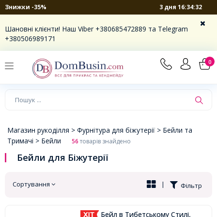
3 дня 16:34:31
Знижки -35%
×
Шановні клієнти! Наш Viber +380685472889 та Telegram
+380506989171
0
Магазин рукоділля >
Фурнітура для біжутерії >
Бейли та
Тримачі >
Бейли
56
товарів знайдено
Бейли для Біжутерії
Сортування
|
Фільтр
Бейл в Тибетському Стилі,