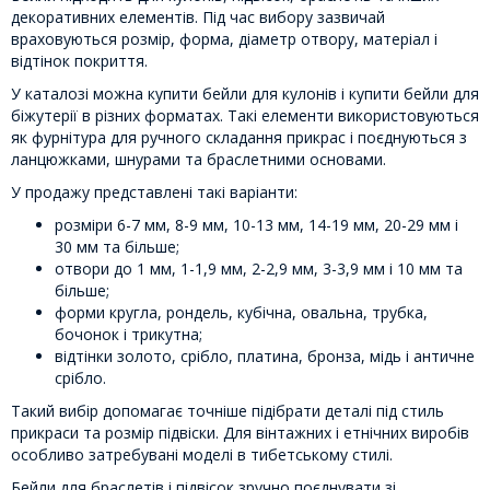
декоративних елементів. Під час вибору зазвичай
враховуються розмір, форма, діаметр отвору, матеріал і
відтінок покриття.
У каталозі можна купити бейли для кулонів і купити бейли для
біжутерії в різних форматах. Такі елементи використовуються
як фурнітура для ручного складання прикрас і поєднуються з
ланцюжками, шнурами та браслетними основами.
У продажу представлені такі варіанти:
розміри 6-7 мм, 8-9 мм, 10-13 мм, 14-19 мм, 20-29 мм і
30 мм та більше;
отвори до 1 мм, 1-1,9 мм, 2-2,9 мм, 3-3,9 мм і 10 мм та
більше;
форми кругла, рондель, кубічна, овальна, трубка,
бочонок і трикутна;
відтінки золото, срібло, платина, бронза, мідь і античне
срібло.
Такий вибір допомагає точніше підібрати деталі під стиль
прикраси та розмір підвіски. Для вінтажних і етнічних виробів
особливо затребувані моделі в тибетському стилі.
Бейли для браслетів і підвісок зручно поєднувати зі