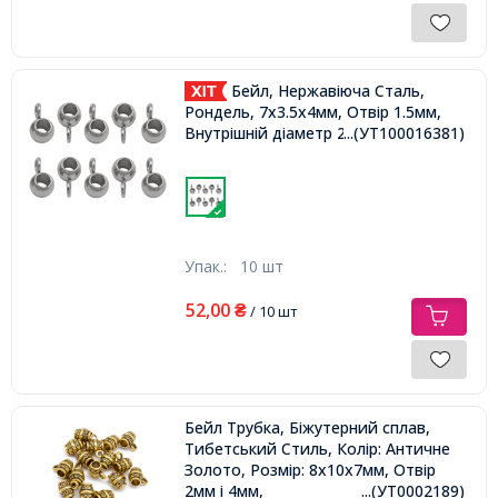
Бейл, Нержавіюча Сталь,
Рондель, 7x3.5x4мм, Отвір 1.5мм,
Внутрішній діаметр 2мм,
...(УТ100016381)
Упак.:
10 шт
52,00
₴
/ 10 шт
Бейл Трубка, Біжутерний сплав,
Тибетський Стиль, Колір: Античне
Золото, Розмір: 8х10х7мм, Отвір
2мм і 4мм,
...(УТ0002189)