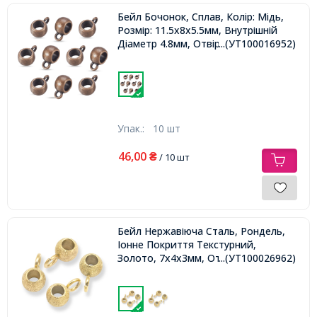
Бейл Бочонок, Сплав, Колір: Мідь,
Розмір: 11.5x8x5.5мм, Внутрішній
Діаметр 4.8мм, Отвір 2мм,
...(УТ100016952)
Упак.:
10 шт
46,00
₴
/ 10 шт
Бейл Нержавіюча Сталь, Рондель,
Іонне Покриття Текстурний,
Золото, 7х4х3мм, Отвір 2мм,
...(УТ100026962)