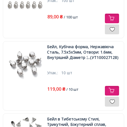
Упак.:
100 шт
89,00
₴
/ 100 шт
Бейл, Кубічна форма, Нержавіюча
Сталь, 7.5х5х5мм, Отвори: 1.6мм,
Внутрішній Діаметр 3мм,
...(УТ100027128)
Упак.:
10 шт
119,00
₴
/ 10 шт
Бейл в Тибетському Стилі,
Трикутний, Біжутерний сплав,