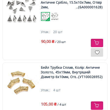
Античне Срібло, 15.5х10х7мм, Отвір
2мм,
...(БА000001628)
Упак.:
20 шт
90,00
₴
/ 20 шт
Бейл Трубка Сплав, Колір: Античне
Золото, 45х19мм, Внутрішній
Діаметр 6х10мм, Отвір 1мм,
...(УТ100026952)
Упак.:
4 шт
105,00
₴
/ 4 шт