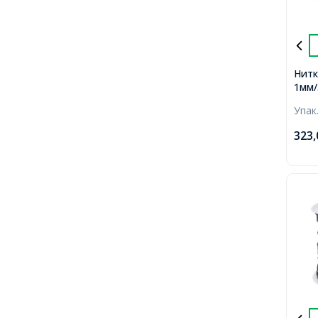
Нитк
1мм/
близ
Упак
323