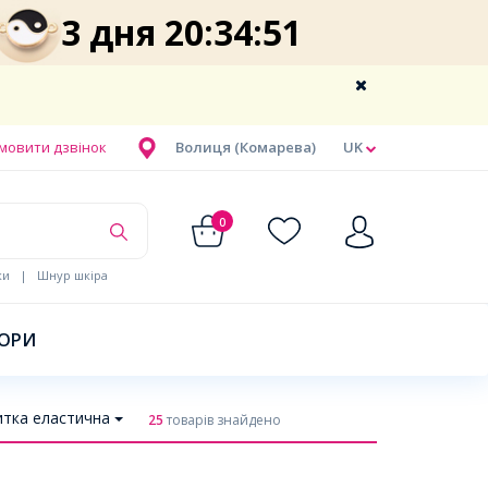
3 дня 20:34:50
мовити дзвінок
Волиця (Комарева)
UK
0
ки
|
Шнур шкіра
БОРИ
тка еластична
25
товарів знайдено