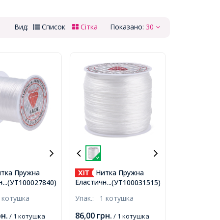
Вид:
Список
Сітка
Показано:
30
тка Пружна
Нитка Пружна
на Плоска
Еластична Плоска для
...(УТ100027840)
...(УТ100031515)
м для Браслетів
Браслетів та Прикрас,
 котушка
Упак.:
1 котушка
ас, Біла, 0.8мм,
Біла, 0.8мм, близько
 9м/котушка,
60м/котушка,
рн.
86,00
грн.
/ 1 котушка
/ 1 котушка