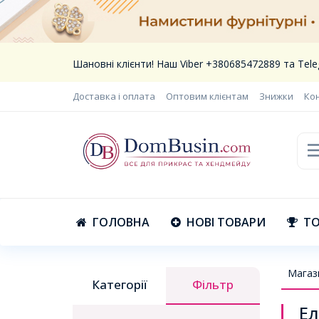
Шановні клієнти! Наш Viber +380685472889 та Te
Доставка і оплата
Оптовим клієнтам
Знижки
Ко
ГОЛОВНА
НОВІ ТОВАРИ
ТО
Магаз
Категорії
Фільтр
Ел