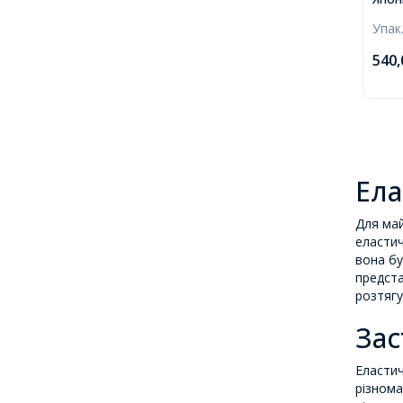
коту
Упак
кату
540
Ела
Для май
еластич
вона бу
предста
розтягу
Зас
Еластич
різнома