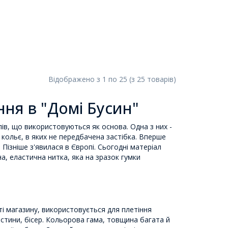
Відображено з
1
по
25
(з
25
товарів
)
ння в "Домі Бусин"
лів, що використовуються як основа. Одна з них -
 кольє, в яких не передбачена застібка. Вперше
Пізніше з'явилася в Європі. Сьогодні матеріал
а, еластична нитка, яка на зразок гумки
ті магазину, використовується для плетіння
истини, бісер. Кольорова гама, товщина багата й