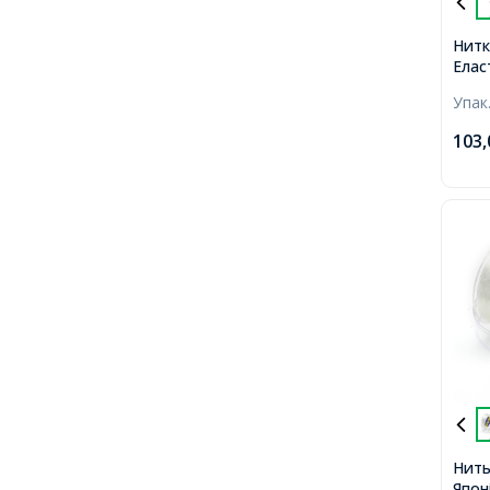
Нитк
Елас
0.8м
Упак
коту
103
Нить
Японі