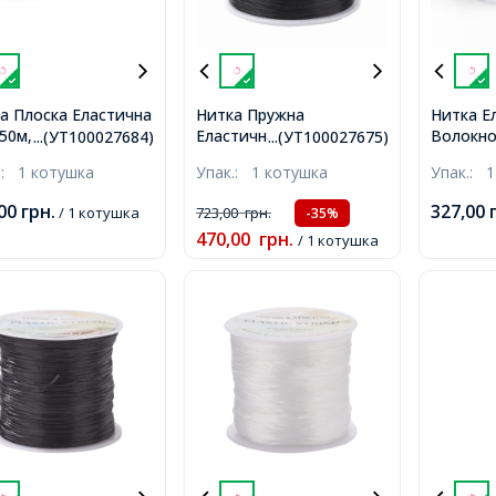
а Плоска Еластична
Нитка Пружна
Нитка Е
50м, Білий, 1мм,
Еластична Корея
Волокно,
...(УТ100027684)
...(УТ100027675)
ько 50м/котушка,
0.5мм/500м, Колір:
Коричне
.:
1 котушка
Упак.:
1 котушка
Упак.:
1
Чорний, Товщина 0.5мм,
1мм, бл
близько 500м/1котушка,
25м/1ко
,00
грн.
327,00
/ 1 котушка
723,00
грн.
-35%
470,00
грн.
/ 1 котушка