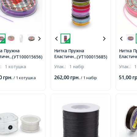
а Пружна
Нитка Пружна
Нитка П
тична 0.6мм/10м,
Еластична 0.5мм/10м,
Еластич
...(УТ100015656)
...(УТ100015685)
р: Бузковий,
Колір: Мікс, Товщина
Колір: 
.:
1 котушка
Упак.:
1 набір
Упак.:
1
ина 0.6мм, близько
0.5мм, близько 10м/
Товщина
1котушка,
котушка, 10котушок/
10м/1ко
00
грн.
262,00
грн.
51,00
г
/ 1 котушка
/ 1 набір
набір,