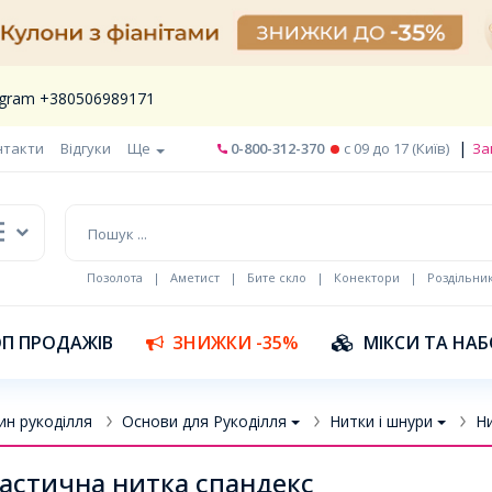
legram +380506989171
|
нтакти
Відгуки
Ще
0-800-312-370
c 09 до 17 (Київ)
За
Позолота
|
Аметист
|
Бите скло
|
Конектори
|
Роздільни
П ПРОДАЖІВ
ЗНИЖКИ -35%
МІКСИ ТА НА
ин рукоділля
Основи для Рукоділля
Нитки і шнури
Ни
астична нитка спандекс