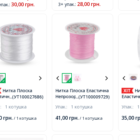
28,00
грн.
30,00
грн.
3+ упак.
:
упак.
:
Нитка Плоска
Нитка Плоска Еластична
Ни
Непрозора, Рожевий,
тична 0.5мм/45м
Еластич
...(УТ100027686)
...(УТ100009729)
1мм, близько 10м/
Браслетів та
0.6мм/10
.:
1 котушка
Упак.:
1 котушка
Упак.:
1
котушка,
рас, Білий, 0.5мм,
близько
ько 45м/котушка,
00
грн.
41,00
грн.
35,00
г
/ 1 котушка
/ 1 котушка