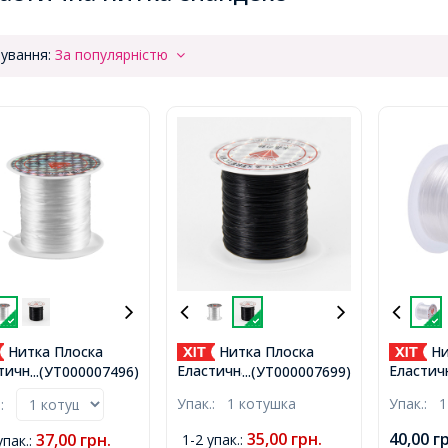
ування:
За популярністю
Нитка Плоска
Нитка Плоска
Ни
тична для Браслетів
Еластична 0.8мм/10м,
Еластич
...(УТ000007496)
...(УТ000007699)
рикрас, Білий,
Чорна, 0.8мм, близько
0.8мм/9
Упак.:
1 котушка
Упак.:
1
.:
м, близько 10м/
10м/котушка,
та Прикр
шка,
близько
35,00
грн.
40,00
г
37,00
грн.
1-2 упак.
:
упак.
: