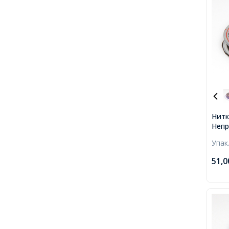
Нитк
Непр
Кори
Упак
0.6м
коту
51,