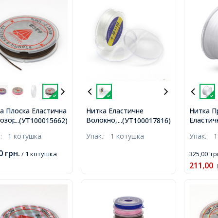
а Плоска Еластична
Нитка Еластичне
Нитка П
озора 0.6мм/10м,
Волокно, Японія, Білий,
Еластичн
...(УТ100015662)
...(УТ100017816)
чневий, Товщина
0.7мм, близько 55м/
Товщина
.:
1 котушка
Упак.:
1 котушка
Упак.:
1
м, близько 10м/
котушка,
50м/кот
шка,
00
грн.
/ 1 котушка
325,00
гр
211,00