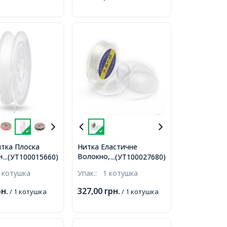
тка Плоска
Нитка Еластичне
Волокно, Японія, Колір:
на Непрозора
...(УТ100015660)
...(УТ100027680)
Білий, Товщина 1мм,
м, Біла, 0.6мм,
 котушка
Упак.:
1 котушка
близько 25м/котушка,
 10м/котушка,
рн.
327,00
грн.
/ 1 котушка
/ 1 котушка