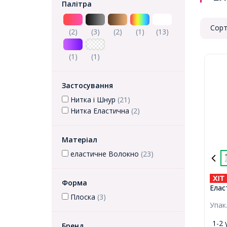
Палітра
Сорт
(2)
(3)
(2)
(1)
(13)
(1)
(1)
Застосування
Нитка і Шнур
(21)
Нитка Еластична
(2)
Матеріал
еластичне Волокно
(23)
Форма
Елас
Плоска
(3)
та П
Упак
0.8м
коту
1-2 
Бренд