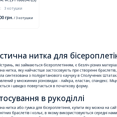
шки, около 70м/
.:
3 котушки
шка
,00
грн.
/ 3 котушки
стична нитка для бісероплеті
стринь, які займаються бісероплетінням, є безліч різних матеріа
на нитка, яку найчастіше застосовують при створенні браслетів,
ла синтезована з поліуретанового каучуку в Сполучених Штатах. 
влений у множинних різновидах - лайкра, еластан, спандекс. Міцн
ється і швидко повертається в початкову форму.
тосування в рукоділлі
на нитка або гумка для бісероплетіння, купити яку можна на сай
нітних браслетів і кольє, в якому використовуються середні нам