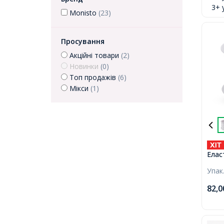
3+ 
Monisto
(23)
Просування
Акційні товари
(2)
Новинки
(0)
Топ продажів
(6)
Мікси
(1)
Елас
для 
Упак
Прик
близ
82,