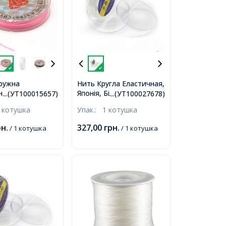
ружна
Нить Кругла Еластичная,
на 0.6мм/10м,
Японія, Білий, 0.6мм,
...(УТ100015657)
...(УТ100027678)
Рожевий,
около 70м/катушка
 котушка
Упак.:
1 котушка
 0.6мм, близько
тушка,
рн.
327,00
грн.
/ 1 котушка
/ 1 котушка