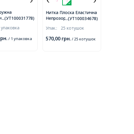
ружна
Нитка Плоска Еластична
на,
Непрозора, Рожевий,
...(УТ100031778)
...(УТ100034678)
вана, Плоска,
1мм, близько 10м/
 упаковка
Упак.:
25 котушок
ілий, Товщина
котушка, 25 котушок
5 котушок/
грн.
570,00
грн.
/ 1 упаковка
/ 25 котушок
, близько 9м/
,