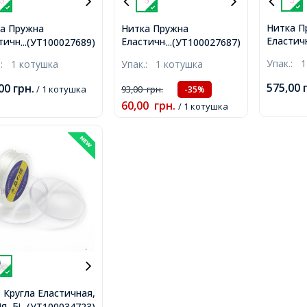
Нитка П
а Пружна
Нитка Пружна
Еластич
тична, Чорний,
Еластична, Білий, 0.8мм,
...(УТ100027689)
...(УТ100027687)
Пофарбо
м, близько 60м/
близько 60м/котушка,
Упак.:
1
.:
1 котушка
Упак.:
1 котушка
Колір: Б
шка,
0.8мм, 2
575,00
,00
грн.
/ 1 котушка
93,00
грн.
-35%
упаковка
60,00
грн.
котушка
/ 1 котушка
 Кругла Еластичная,
я, Білий, 0.6мм, 3
...(УТ100034723)