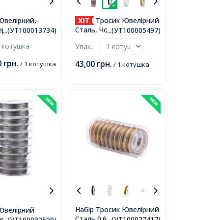
Ювелірний,
Тросик Ювелірний
ержавіюча Сталь
Сталь, Чорний, 0.45мм,
...(УТ100013734)
...(УТ100005497)
м, 1мм, близько
близько 10м/котушка,
 котушка
Упак.:
тушка,
0
грн.
43,00
грн.
/ 1 котушка
/ 1 котушка
Набір Тросик Ювелірний
Ювелірний
Сталь 0.6мм/10м, Ланка,
юча Сталь
...(УТ100027417)
...(УТ100032500)