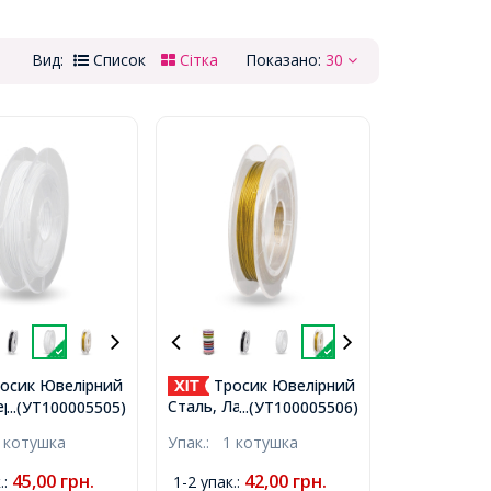
Вид:
Список
Сітка
Показано:
30
осик Ювелірний
Тросик Ювелірний
ержавіюча
Сталь, Ланка,
...(УТ100005505)
...(УТ100005506)
Білий Дим,
Золотистий, 0.38мм,
 котушка
Упак.:
1 котушка
 близько 10м/
близько 10м/котушка,
,
45,00
грн.
42,00
грн.
.
:
1-2 упак.
: