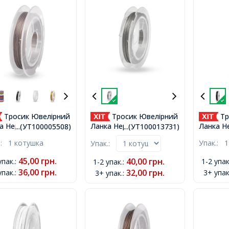
Тросик Ювелірний
Тросик Ювелірний
Тр
а Нержавіюча
Ланка Нержавіюча
Ланка Н
...(УТ100005508)
...(УТ100013731)
ь, Коричневий,
Сталь, 0.45мм, близько
Сталь, Ч
.:
1 котушка
Упак.:
1
Упак.:
мм, близько 10м/
10м/котушка,
близько
шка,
45,00
грн.
40,00
грн.
упак.
:
1-2 упак
1-2 упак.
:
36,00
грн.
32,00
грн.
упак.
:
3+ упак
3+ упак.
: