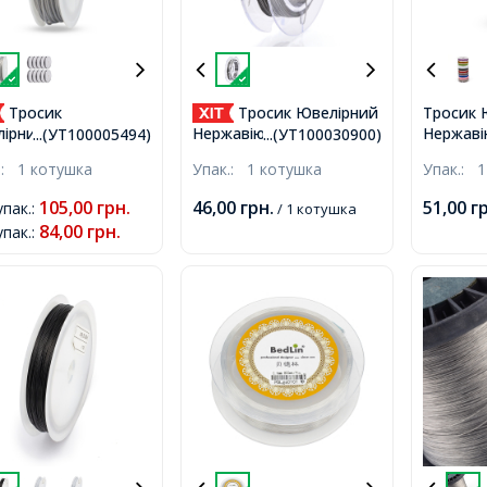
Тросик
Тросик Ювелірний
Тросик 
Нержаві
ірний, Ланка
Нержавіюча Сталь 0,
...(УТ100005494)
...(УТ100030900)
Нейлоно
авіюча Сталь, 1мм,
0.38мм, близько 10м/
.:
1 котушка
Упак.:
1 котушка
Упак.:
1
Індійсь
ько 10м/котушка,
котушка,
0.38мм,
105,00
грн.
46,00
грн.
51,00
г
упак.
:
/ 1 котушка
котушка
84,00
грн.
упак.
: