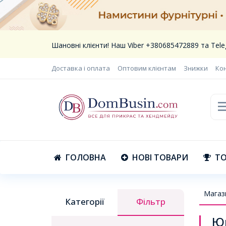
Шановні клієнти! Наш Viber +380685472889 та Te
Доставка і оплата
Оптовим клієнтам
Знижки
Ко
ГОЛОВНА
НОВІ ТОВАРИ
ТО
Магаз
Категорії
Фільтр
Юв