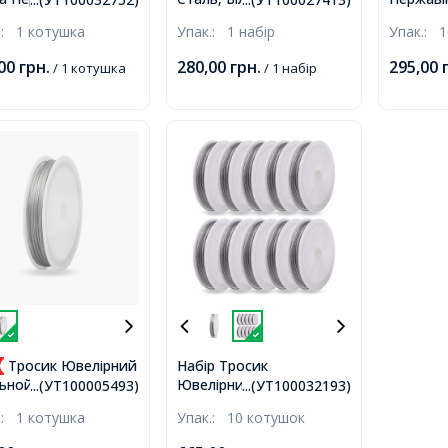
онове Покриття,
0.45мм, 10котушок/
0.38мм/1
.:
1 котушка
Упак.:
1 набір
Упак.:
1
мм, близько 100м/
набір, близько 10м/
близько
шка,
котушка,
котушок
,00
грн.
280,00
грн.
295,00
/ 1 котушка
/ 1 набір
Тросик Ювелірний
Набір Тросик
Ювелірний, Ланка
ьной, Світло-Сірий,
...(УТ100005493)
...(УТ100032193)
Нержавіюча Сталь
м, 18м/котушка,
.:
1 котушка
Упак.:
10 котушок
1мм/10м, 1мм,
10котушка/упак, близько