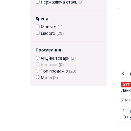
Нержавіюча сталь
(3)
Бренд
Monisto
(1)
Liadoro
(29)
Просування
Акційні товари
(3)
Новинки
(0)
Топ продажів
(20)
Мікси
(2)
Ланк
Сталь
Упак
близ
1-2 
3+ 