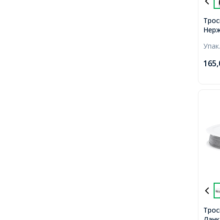
Трос
Нерж
Ланк
Упак
Чорн
50м/
165
Трос
Ланк