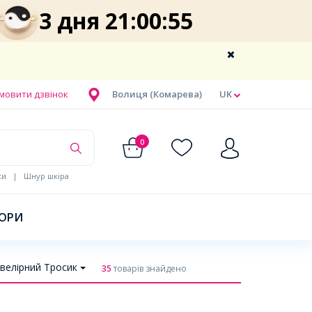
3 дня 21:00:54
мовити дзвінок
Волиця (Комарева)
UK
0
ки
|
Шнур шкіра
БОРИ
велірний Тросик
35
товарів знайдено