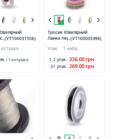
Ювелірний
Тросик Ювелірний
юча Сталь,
Ланка Нержавіюча
...(УТ100031556)
...(УТ100005496)
ве Покриття,
Сталь, Мікс 10 кольорів,
 котушка
Упак.:
1 набір
кий Червоний,
0.45мм, 10котушок/
 близько 10м/
набір, близько 10м/
рн.
336,00
грн.
1-2 упак.
:
/ 1 котушка
,
котушка,
269,00
грн.
3+ упак.
: