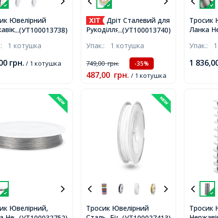
ик Ювелірний
Дріт Сталевий для
Тросик 
авіюча Сталь,
Ланка Н
Рукоділля, Нержавіюча
...(УТ100013738)
...(УТ100013740)
а 0.3мм/50м,
1мм/300
Сталь, 0.1мм, близько
.:
1 котушка
Упак.:
1 котушка
Упак.:
1
ий, 0.3мм, близько
300м/ко
800м/котушка,
котушка,
,00
грн.
1 836,0
/ 1 котушка
749,00
грн.
-35%
487,00
грн.
/ 1 котушка
ик Ювелірний,
Тросик Ювелірний
Тросик 
а Нержавіюча Сталь
Сталь, Білий Дим,
Нержаві
...(УТ100032752)
...(УТ100027413)