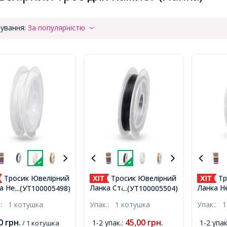
ування:
За популярністю
Тросик Ювелірний
Тросик Ювелірний
Тр
а Нержавічюча
Ланка Сталь, Чорний,
Ланка Н
...(УТ100005498)
...(УТ100005504)
ь 0.45мм/10м, Білий
0.38мм, близько 10м/
Сталь, 
.:
1 котушка
Упак.:
1 котушка
Упак.:
1
 0.45мм, близько
котушка,
0.38мм,
котушка,
котушка
00
грн.
45,00
грн.
1-2 упак.
:
1-2 упак
/ 1 котушка