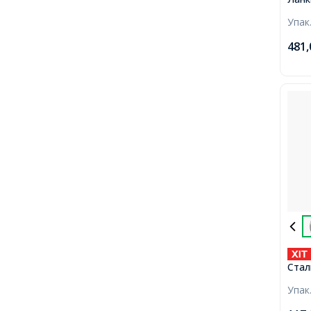
Нейл
Упак
0.25
коту
481
Стал
0.8м
Упак