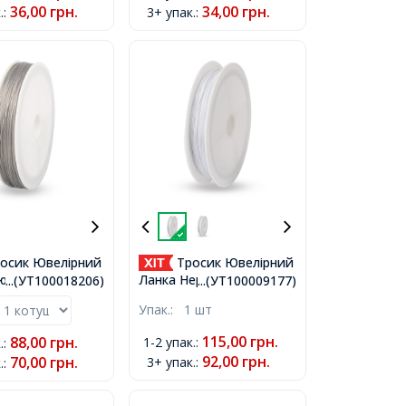
36,00
грн.
34,00
грн.
.
:
3+ упак.
:
осик Ювелірний
Тросик Ювелірний
юча Сталь,
Ланка Нержавіюча
...(УТ100018206)
...(УТ100009177)
вітло-сірий,
Сталь, Білий, 0.38мм,
Упак.:
1 шт
 близько 50м/
близько 50м/котушка,
,
115,00
грн.
88,00
грн.
1-2 упак.
:
.
:
92,00
грн.
70,00
грн.
3+ упак.
:
.
: