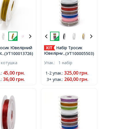
осик Ювелірний
Набір Тросик
юча Сталь,
Ювелірний Нержавіюча
...(УТ100013726)
...(УТ100005503)
Золотистий,
Сталь, Ланка, Мікс 10
 котушка
Упак.:
1 набір
лизько 10м/
кольорів, 0.38мм, 10
,
котушок/упак, близько
45,00
грн.
325,00
грн.
.
:
1-2 упак.
:
10м/котушка,
36,00
грн.
260,00
грн.
.
:
3+ упак.
: