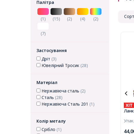
Палітра
Сорт
(1)
(15)
(2)
(4)
(2)
(7)
Застосування
Дріт
(3)
Ювелірний Тросик
(28)
Матеріал
Нержавіюча сталь
(2)
Сталь
(28)
Нержавіюча Сталь 201
(1)
Ланк
Стал
Упак
Колір металу
Дим,
10м/
Срібло
(1)
44,