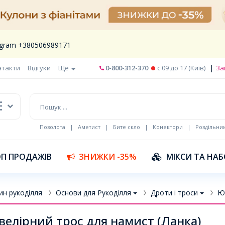
legram +380506989171
|
нтакти
Відгуки
Ще
0-800-312-370
c 09 до 17 (Київ)
За
Позолота
|
Аметист
|
Бите скло
|
Конектори
|
Роздільни
П ПРОДАЖІВ
ЗНИЖКИ -35%
МІКСИ ТА НА
ин рукоділля
Основи для Рукоділля
Дроти і троси
Ю
елірний трос для намист (Ланка)