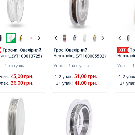
Тросик Ювелірний
Трос Ювелірний
Тр
Нержавіюча Сталь,
авіюча Сталь,
Нержаві
...(УТ100013725)
...(УТ100005502)
Коричневий, 0.45мм,
а, Білий Дим, 0.6мм,
Ланка, 
.:
1 котушка
Упак.:
1 котушка
Упак.:
1
10м / котушка,
ько 10м/котушка,
0.6мм, б
котушка
45,00
грн.
51,00
грн.
упак.
:
1-2 упак.
:
1-2 упак
36,00
грн.
41,00
грн.
упак.
:
3+ упак.
:
3+ упак