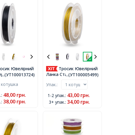
осик Ювелірний
Тросик Ювелірний
ержавіюча
Ланка Сталь,
...(УТ100013724)
...(УТ100005499)
орний, 0.6мм,
Золотистий, 0.45мм,
 котушка
Упак.:
 10м/котушка,
близько 10м/котушка,
48,00
грн.
43,00
грн.
.
:
1-2 упак.
:
38,00
грн.
34,00
грн.
.
:
3+ упак.
: