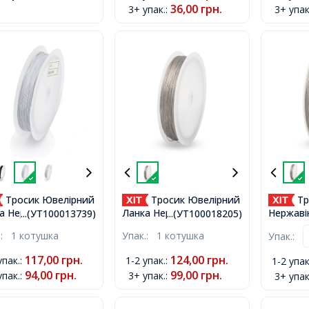
36,00
грн.
3+ упак.
:
3+ упак
Тросик Ювелірний
Тросик Ювелірний
Тр
а Нержавіюча
Ланка Нержавіюча
Нержаві
...(УТ100013739)
...(УТ100018205)
, Білий, 0.3мм,
Сталь, 0.45мм, близько
Ланка, С
.:
1 котушка
Упак.:
1 котушка
Упак.:
ько 50м/котушка,
80м/котушка,
0.45мм,
котушка
117,00
грн.
124,00
грн.
упак.
:
1-2 упак.
:
1-2 упак
94,00
грн.
99,00
грн.
упак.
:
3+ упак.
:
3+ упак