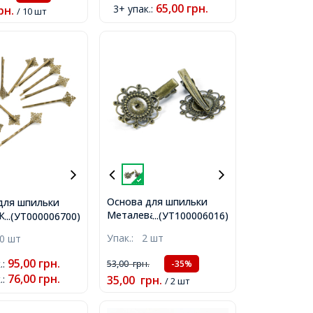
65,00
грн.
3+ упак.
:
рн.
/ 10 шт
Основа для шпильки
для шпильки
Металева, Колір:
Колір: Бронза,
...(УТ100006016)
...(УТ000006700)
Бронза, Розмір:
 Довжина 62мм,
Упак.:
2 шт
0 шт
42x28x10мм,
17мм,
95,00
грн.
.
:
53,00
грн.
-35%
76,00
грн.
.
:
35,00
грн.
/ 2 шт