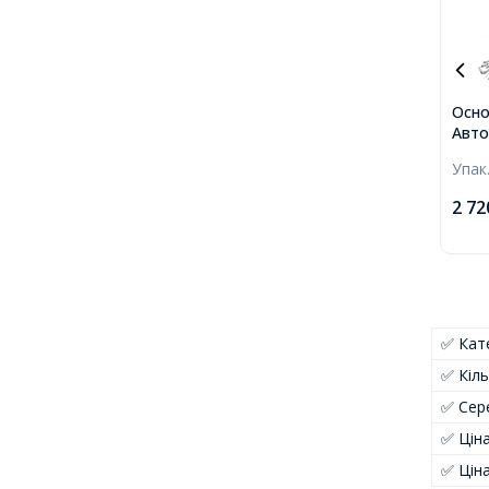
Осно
Авто
Плат
Упак
2 72
✅ Кате
✅ Кіль
✅ Сер
✅ Цін
✅ Цін