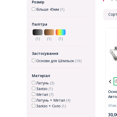
Розмір
більше 45мм
(1)
Сорт
Палітра
(1)
(1)
(1)
Застосування
Основи для Шпильок
(16)
Матеріал
Латунь
(3)
Залізо
(1)
Осно
Метал
(7)
Авто
Латунь + Метал
(4)
Плат
Упак
Залізо + Скло
(1)
30,