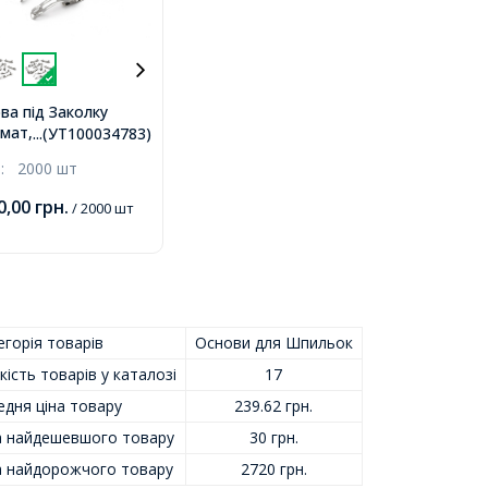
ва під Заколку
мат, Залізо,
...(УТ100034783)
ина, 40х6мм,
.:
2000 шт
0,00
грн.
/ 2000 шт
горія товарів
Основи для Шпильок
кість товарів у каталозі
17
едня ціна товару
239.62 грн.
а найдешевшого товару
30 грн.
а найдорожчого товару
2720 грн.