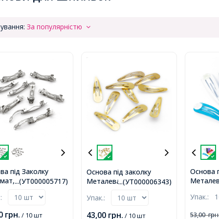
ування:
За популярністю
ва під Заколку
Основа 
Основа під заколку
мат, Залізо,
Металева
Металева, Золото,
...(УТ000005717)
...(УТ000006343)
ина, 40х6мм,
Розмір:
47х13мм,
Упак.:
1
.:
Упак.:
00
грн.
43,00
грн.
53,00
грн
/ 10 шт
/ 10 шт