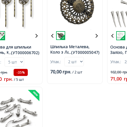
Шпилька Металева,
ва для шпильки
Основа 
Коло з Латуні, Колір:
ь, Квітка, Колір:
Залізо, 
...(УТ000005047)
...(УТ000006702)
Бронза, 40х30х10мм,
за, Розмір:
80х10мм
Упак.:
2
Упак.:
.:
ина 62мм, Ширина
,
70,00
грн.
102,00
гр
/ 2 шт
0
грн.
-35%
71,00
г
0
грн.
/ 5 шт