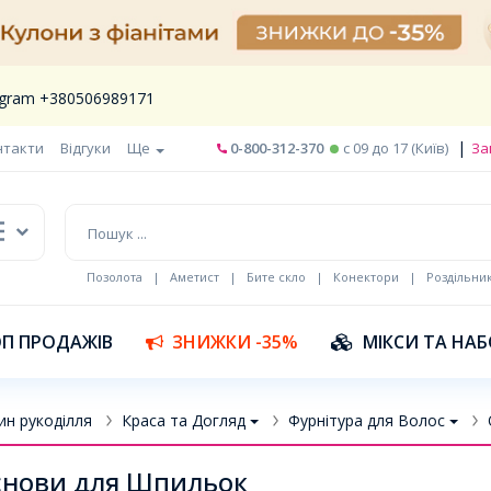
legram +380506989171
|
нтакти
Відгуки
Ще
0-800-312-370
c 09 до 17 (Київ)
За
Позолота
|
Аметист
|
Бите скло
|
Конектори
|
Роздільни
П ПРОДАЖІВ
ЗНИЖКИ -35%
МІКСИ ТА НА
ин рукоділля
Краса та Догляд
Фурнітура для Волос
нови для Шпильок