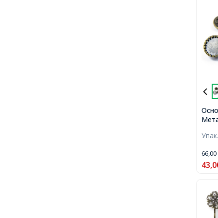
Осно
Мета
Брон
Упак
55.5
осно
66,0
43,0