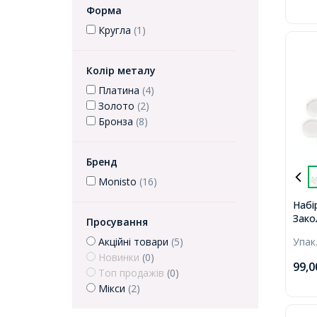
Форма
Кругла
(1)
Колір металу
Платина
(4)
Золото
(2)
Бронза
(8)
Бренд
Monisto
(16)
Набі
Зако
Просування
Осно
Упак
Акційні товари
(5)
Кабо
Новинки
(0)
Брон
99,
63х1
Топ продажів
(0)
набі
Мікси
(2)