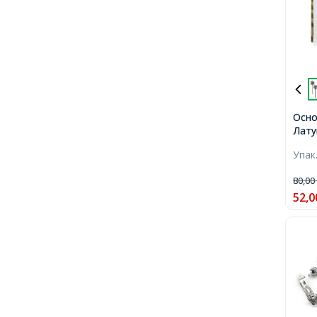
Осно
Латун
Брон
Упак
Довж
20мм
80,0
52,0