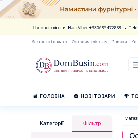
Шановні клієнти! Наш Viber +380685472889 та Te
Доставка і оплата
Оптовим клієнтам
Знижки
Ко
ГОЛОВНА
НОВІ ТОВАРИ
ТО
Магаз
Категорії
Фільтр
Ос