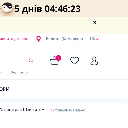
5 днів 04:46:22
мовити дзвінок
Волиця (Комарева)
UK
0
ки
|
Шнур шкіра
БОРИ
Основи для Шпильок
17
товарів знайдено