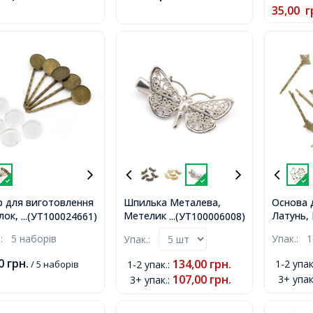
35,00
г
р для виготовлення
Шпилька Металева,
Основа 
лок, Залізо та Скло,
Метелик з Латуні, Колір:
Латунь, 
...(УТ100024661)
...(УТ100006008)
ва Сеттинг під
Платина, Розмір:
Розмір:
.:
5 наборів
Упак.:
1
Упак.:
шон 18мм, Колір:
Довжина 43мм, Ширина
Ширина 
за, Розмір:
25.5мм, Товщина 10мм,
00
грн.
134,00
грн.
1-2 упак
/ 5 наборів
1-2 упак.
:
9х2мм, 5комплектів/
107,00
грн.
3+ упак
3+ упак.
:
р