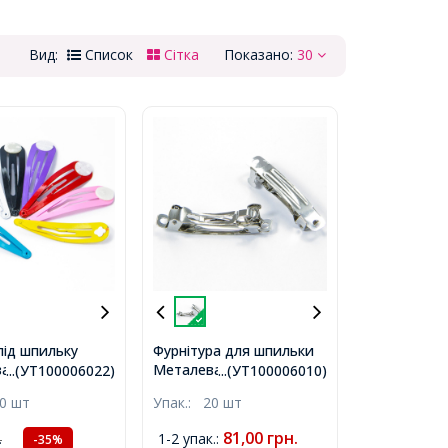
Вид:
Список
Сітка
Показано:
30
під шпильку
Фурнітура для шпильки
, Колір: Мікс,
Металева, Колір:
...(УТ100006022)
...(УТ100006010)
 47x13x1мм,
Платина, Розмір:
0 шт
Упак.:
20 шт
Довжина 39мм, Ширина
6мм,
81,00
грн.
1-2 упак.
:
.
-35%