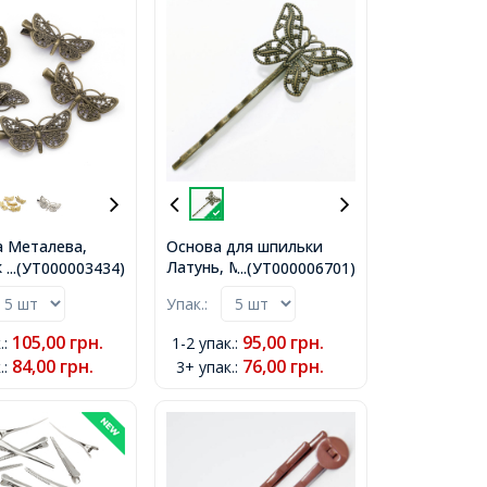
 Металева,
Основа для шпильки
з Латуні, Колір:
Латунь, Метелик, Колір:
...(УТ000003434)
...(УТ000006701)
Розмір:
Бронза, Розмір:
Упак.:
а 43мм, Ширина
Довжина 65мм, Ширина
овщина 10мм,
30мм,
105,00
грн.
95,00
грн.
.
:
1-2 упак.
:
84,00
грн.
76,00
грн.
.
:
3+ упак.
: