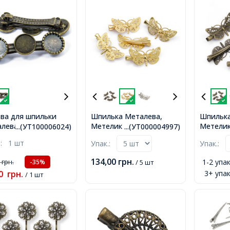
ва для шпильки
Шпилька Металева,
Шпилька
лева, Колір:
Метелик з Латуні, Колір:
Метелик 
...(УТ100006024)
...(УТ000004997)
за, Розмір:
Золото, Розмір:
Бронза, 
.:
1 шт
Упак.:
Упак.:
х19мм, Діаметр
Довжина 43мм, Ширина
Довжин
ви: 15 ~ 16мм,
25мм, Товщина 10мм,
25мм, Т
134,00
грн.
0
грн.
1-2 упак
-35%
/ 5 шт
0
грн.
3+ упак
/ 1 шт