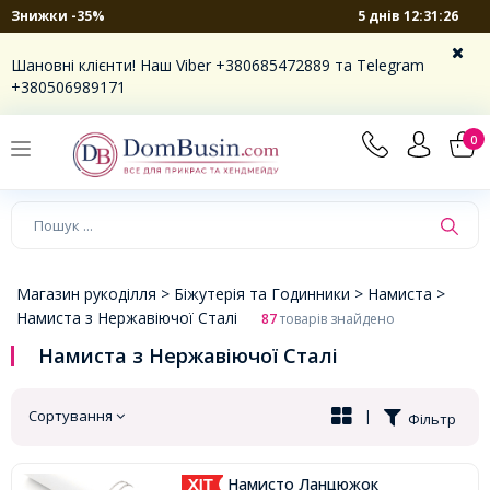
5 днів 12:31:25
Знижки -35%
×
Шановні клієнти! Наш Viber +380685472889 та Telegram
+380506989171
0
Магазин рукоділля >
Біжутерія та Годинники >
Намиста >
Намиста з Нержавіючої Сталі
87
товарів знайдено
Намиста з Нержавіючої Сталі
Сортування
|
Фільтр
Намисто Ланцюжок