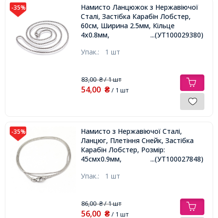
Намисто Ланцюжок з Нержавіючої
-35%
Сталі, Застібка Карабін Лобстер,
60см, Ширина 2.5мм, Кільце
4х0.8мм,
...(УТ100029380)
Упак.:
1 шт
83,00
/ 1 шт
₴
54,00
₴
/ 1 шт
Намисто з Нержавіючої Сталі,
-35%
Ланцюг, Плетіння Снейк, Застібка
Карабін Лобстер, Розмір:
45смх0.9мм,
...(УТ100027848)
Упак.:
1 шт
86,00
/ 1 шт
₴
56,00
₴
/ 1 шт