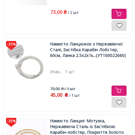
73,00
₴
/ 2 шт
Намисто Ланцюжок з Нержавіючої
-35%
Сталі, Застібка Карабін Лобстер,
60см, Ланка 2.5x2x1мм,
...(УТ100022660)
Упак.:
1 шт
70,00
/ 1 шт
₴
45,00
₴
/ 1 шт
Намисто Ланцюг Мотузка,
-35%
Нержавіюча Сталь із Застібкою
Карабін-лобстер, Покриття Золото