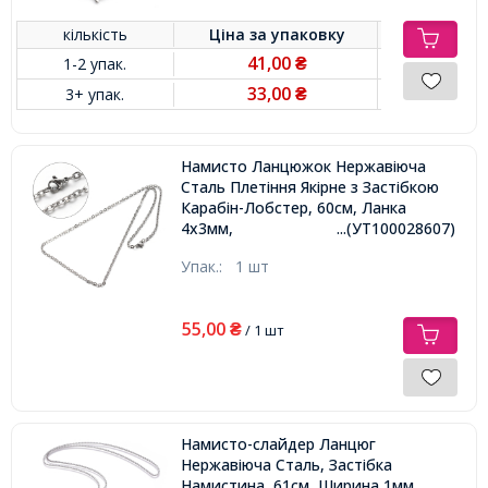
кількість
Ціна за
упаковку
41,00
1-2 упак.
₴
33,00
3+ упак.
₴
Намисто Ланцюжок Нержавіюча
Сталь Плетіння Якірне з Застібкою
Карабін-Лобстер, 60см, Ланка
4х3мм,
...(УТ100028607)
Упак.:
1 шт
55,00
₴
/ 1 шт
Намисто-слайдер Ланцюг
Нержавіюча Сталь, Застібка
Намистина, 61см, Ширина 1мм,