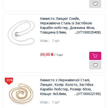
Намисто Ланцюг Снейк,
Нержавіюча Сталь із Застібкою
Карабін-лобстер, Довжина 46см,
Товщина 0.9мм,
...(УТ100029408)
Упак.:
1 шт
69,00
₴
/ 1 шт
Намисто з Нержавіючої Сталі,
-35%
Ланцюг, Колір: Золото, Застібка
Карабін Лобстер, Розмір: 60см,
Кільце: 4x0.8мм,
...(УТ100022190)
Упак.:
1 шт