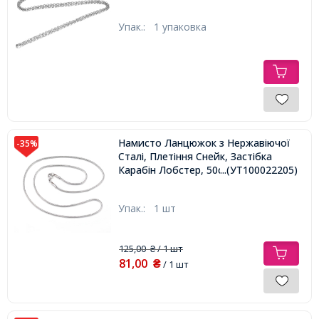
Упак.:
1 упаковка
Намисто Ланцюжок з Нержавіючої
-35%
Сталі, Плетіння Снейк, Застібка
Карабін Лобстер, 50см,
...(УТ100022205)
Упак.:
1 шт
125,00
/ 1 шт
₴
81,00
₴
/ 1 шт