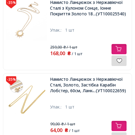
Намисто Ланцюжок з Нержавіючої
-35%
Сталі з Кулоном Сонце, Іонне
Покриття Золото 18К, 46см,
...(УТ100025540)
Упак.:
1 шт
259,00
/ 1 шт
₴
168,00
₴
/ 1 шт
Намисто Ланцюжок з Нержавіючої
-35%
Сталі, Золото, Застібка Карабін
Лобстер, 60см, Ланка 2.5x2x1мм,
...(УТ100022659)
Упак.:
1 шт
99,00
/ 1 шт
₴
64,00
₴
/ 1 шт