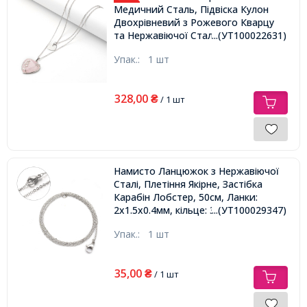
Медичний Сталь, Підвіска Кулон
Двохрівневий з Рожевого Кварцу
...(УТ100022631)
та Нержавіючої Сталі Серце, 40.3см,
Кулон 35x33x9мм та 18x15x1мм,
Упак.:
1 шт
328,00
₴
/ 1 шт
Намисто Ланцюжок з Нержавіючої
Сталі, Плетіння Якірне, Застібка
Карабін Лобстер, 50см, Ланки:
2x1.5x0.4мм, кільце: 3х0.5мм,
...(УТ100029347)
Упак.:
1 шт
35,00
₴
/ 1 шт