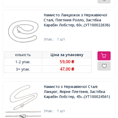
Намисто Ланцюжок з Нержавіючої
Сталі, Плетіння Ролло, Застібка
Карабін Лобстер, 60см,
...(УТ100022636)
Упак.:
1 шт
кількість
Ціна за
упаковку
59,00
1-2 упак.
₴
47,00
3+ упак.
₴
Намисто з Нержавіючої Сталі
Ланцюг, Якірне Плетіння, Застібка
Карабін Лобстер, 45см,
...(УТ100024561)
Упак.:
1 шт