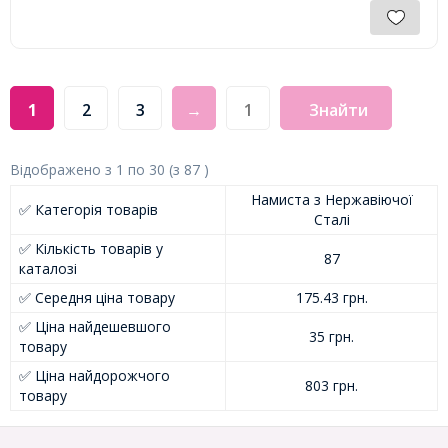
1
2
3
→
Знайти
Відображено з
1
по
30
(з
87
)
Намиста з Нержавіючої
✅ Категорія товарів
Сталі
✅ Кількість товарів у
87
каталозі
✅ Середня ціна товару
175.43 грн.
✅ Ціна найдешевшого
35 грн.
товару
✅ Ціна найдорожчого
803 грн.
товару