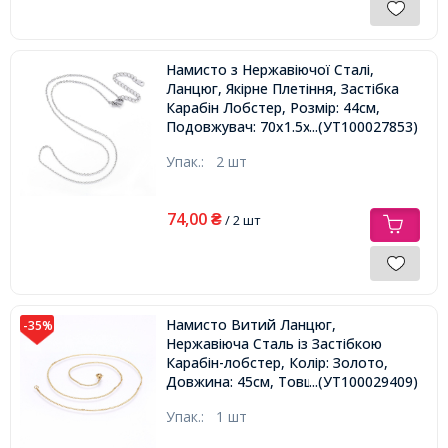
Намисто з Нержавіючої Сталі,
Ланцюг, Якірне Плетіння, Застібка
Карабін Лобстер, Розмір: 44см,
Подовжувач: 70х1.5х0.2мм,
...(УТ100027853)
Упак.:
2 шт
74,00
₴
/ 2 шт
Намисто Витий Ланцюг,
-35%
Нержавіюча Сталь із Застібкою
Карабін-лобстер, Колір: Золото,
Довжина: 45см, Товщина: 0.4мм,
...(УТ100029409)
Ширина: 1.5мм,
Упак.:
1 шт