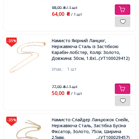
98,00
/ 1 шт
₴
64,00
₴
/ 1 шт
Намисто Якірний Ланцюг,
-35%
Нержавіюча Сталь із Застібкою
Карабін-лобстер, Колір: Золото,
Довжина: 50см, 1.8х0.4мм, Ланка:
...(УТ100029412)
3.5х1.7х0.4мм,
Упак.:
1 шт
77,00
/ 1 шт
₴
50,00
₴
/ 1 шт
Намисто-Слайдер Ланцюжок Снейк,
-35%
Нержавіюча Сталь, Застібка Бусіна
Фіксатор, Золото, 75см, Ширина
2.5мм,
...(УТ100029457)