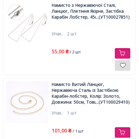
Намисто з Нержавіючої Сталі,
Ланцюг, Плетіння Якірне, Застібка
Карабін Лобстер, 45смх1.5мм,
...(УТ100027851)
Упак.:
2 шт
55,00
₴
/ 2 шт
Намисто Витий Ланцюг,
Нержавіюча Сталь із Застібкою
Карабін-лобстер, Колір: Золото,
Довжина: 50см, Товщина: 0.5мм,
...(УТ100029410)
Ширина: 2мм,
Упак.:
1 шт
101,00
₴
/ 1 шт