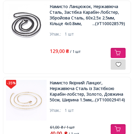
Намисто Ланцюжок, Нержавіюча
Сталь, Застібка Карабін-Лобстер,
Збройова Сталь, 60х2.5х 2.5мм,
Кільце 4х0.8мм,
...(УТ100028579)
Упак.:
1 шт
129,00
₴
/ 1 шт
Намисто Якірний Ланцюг,
-35%
Нержавіюча Сталь із Застібкою
Карабін-лобстер, Золото, Довжина
50см, Ширина 1.5мм, Товщина
...(УТ100029414)
0.4мм, Ланка: 4х3х0.8мм
Упак.:
1 шт
61,00
/ 1 шт
₴
40,00
₴
/ 1 шт