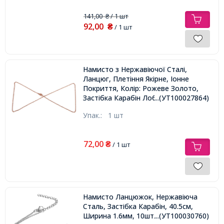
141,00
/ 1 шт
₴
92,00
₴
/ 1 шт
Намисто з Нержавіючої Сталі,
Ланцюг, Плетіння Якірне, Іонне
Покриття, Колір: Рожеве Золото,
Застібка Карабін Лобстер, Розмір:
...(УТ100027864)
45смх1.9х0.5мм, Застібка: 7х10мм,
Упак.:
1 шт
72,00
₴
/ 1 шт
Намисто Ланцюжок, Нержавіюча
Сталь, Застібка Карабін, 40.5см,
Ширина 1.6мм, 10шт/упаковка,
...(УТ100030760)