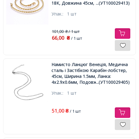
18К, Довжина 45см, Ширина 2мм,
...(УТ100029413)
Упак.:
1 шт
101,00
/ 1 шт
₴
66,00
₴
/ 1 шт
Намисто Ланцюг Венеція, Медична
сталь і Застібкою Карабін-лобстер,
45см, Ширина 1.5мм, Ланка:
4х2.9х0.6мм, Подовжувач 5см,
...(УТ100029405)
Упак.:
1 шт
51,00
₴
/ 1 шт