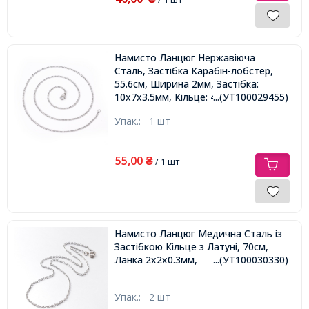
Намисто Ланцюг Нержавіюча
Сталь, Застібка Карабін-лобстер,
55.6см, Ширина 2мм, Застібка:
10х7х3.5мм, Кільце: 4мм,
...(УТ100029455)
Упак.:
1 шт
55,00
₴
/ 1 шт
Намисто Ланцюг Медична Сталь із
Застібкою Кільце з Латуні, 70см,
Ланка 2х2х0.3мм,
...(УТ100030330)
Упак.:
2 шт