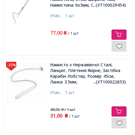
Намистина: 6х3мм, Отвір 2.5мм,
...(УТ100029454)
Упак.:
1 шт
77,00
₴
/ 1 шт
Намисто з Нержавіючої Сталі,
-35%
Ланцюг, Плетіння Якірне, Застібка
Карабін Лобстер, Розмір: 45см,
Ланка: 3.5мм,
...(УТ100022653)
Упак.:
1 шт
48,00
/ 1 шт
₴
31,00
₴
/ 1 шт