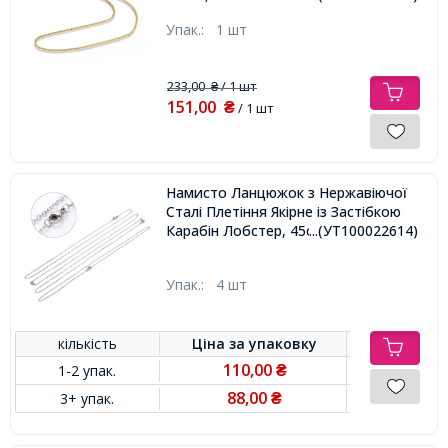
Упак.:
1 шт
233,00
/ 1 шт
₴
151,00
₴
/ 1 шт
Намисто Ланцюжок з Нержавіючої
Сталі Плетіння Якірне із Застібкою
Карабін Лобстер, 45смх2мм,
...(УТ100022614)
Упак.:
4 шт
кількість
Ціна за
упаковку
110,00
1-2 упак.
₴
88,00
3+ упак.
₴