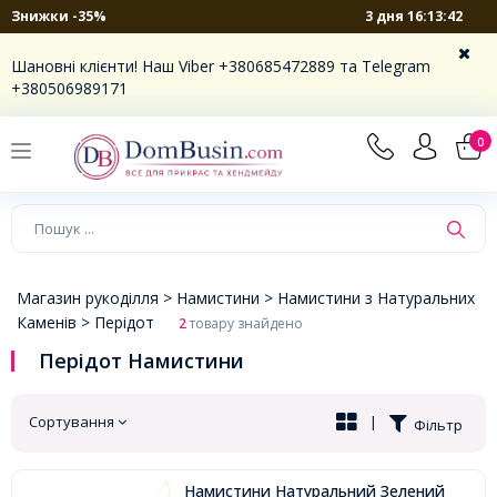
3 дня 16:13:42
Знижки -35%
×
Шановні клієнти! Наш Viber +380685472889 та Telegram
+380506989171
0
Магазин рукоділля >
Намистини >
Намистини з Натуральних
Каменів >
Перідот
2
товару знайдено
Перідот Намистини
Сортування
|
Фільтр
Намистини Натуральний Зелений