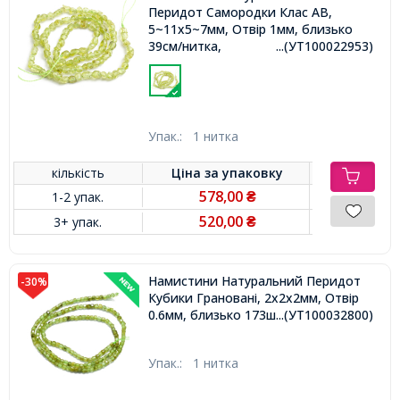
Перидот Самородки Клас АВ,
5~11х5~7мм, Отвір 1мм, близько
39см/нитка,
...(УТ100022953)
Упак.:
1 нитка
кількість
Ціна за
упаковку
578,00
1-2 упак.
₴
520,00
3+ упак.
₴
Намистини Натуральний Перидот
-30%
Кубики Грановані, 2х2х2мм, Отвір
0.6мм, близько 173шт/38см/нитка,
...(УТ100032800)
Упак.:
1 нитка