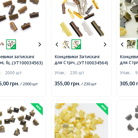
евики затискачі
Концевики Затискачі
Концеви
ні, Бронза,
для Стрічок, Залізні,
для Стрі
...(УТ100034563)
...(УТ100034564)
х5мм, Отвір 2мм,
Мікс, 25х8х5мм, Отвір
Мікс, 6х
.:
2000 шт
Упак.:
230 шт
Упак.:
9
2мм,
2мм,
5,00
грн.
355,00
грн.
305,00
/ 2000 шт
/ 230 шт