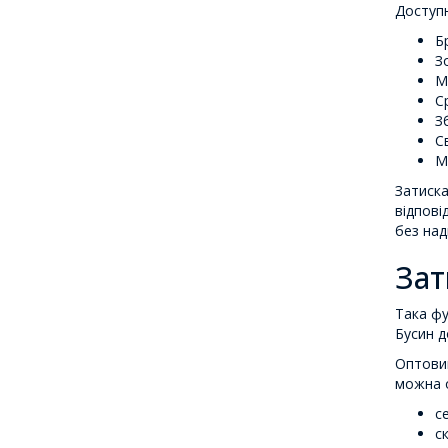
Доступн
Б
З
М
С
З
С
Мі
Затиска
відпові
без над
Зат
Така фу
Бусин д
Оптовий
можна о
с
с