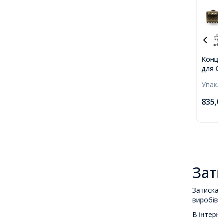
Конц
для С
Брон
Упак
2мм,
835
Зат
Затиска
виробів
В інтер