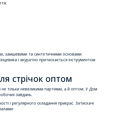
ття:
ими, замшевими та синтетичними основами
кінцевика і акуратно притискається інструментом
для стрічок оптом
 не тільки невеликими партіями, а й оптом. У Дом
 робочих завдань.
сті і регулярного складання прикрас. Затискачі
іалами: