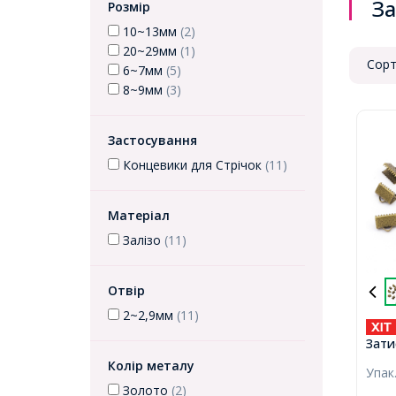
За
Розмір
10~13мм
(2)
20~29мм
(1)
Сорт
6~7мм
(5)
8~9мм
(3)
Застосування
Концевики для Стрічок
(11)
Матеріал
Залізо
(11)
Отвір
2~2,9мм
(11)
Зати
Заліз
Колір металу
Упак
10х7
Золото
(2)