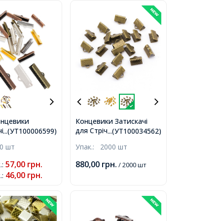
нцевики
Концевики Затискачі
для Стрічок Залізні,
і для Стрічок,
...(УТ100006599)
...(УТ100034562)
Бронза, 10х7х5мм, Отвір
 Мікс, 25х8х5мм,
0 шт
Упак.:
2000 шт
2мм,
мм,
57,00
грн.
880,00
грн.
.
:
/ 2000 шт
46,00
грн.
.
: