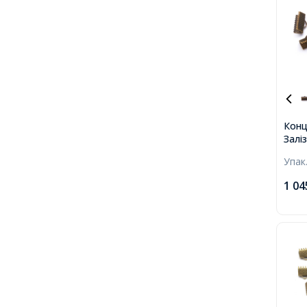
Конц
Заліз
13х7
Упак
1 04