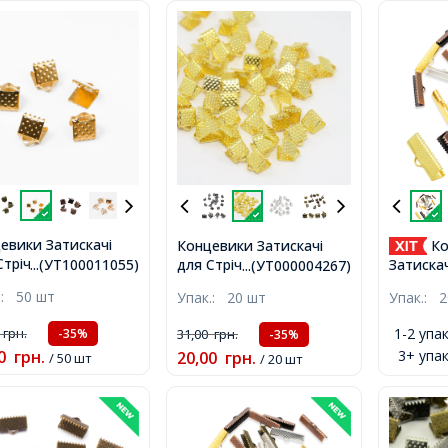
евики Затискачі
Концевики Затискачі
Ко
трічок, Залізні,
для Стрічок, Залізні,
Затискач
...(УТ100011055)
...(УТ000004267)
р: Золото, Розмір:
Золото, 8х6х5мм, Отвір
Залізні,
.:
50 шт
Упак.:
20 шт
Упак.:
2
м, Отвір 2мм,
2мм,
Отвір 2
1-2 упак
0
грн.
31,00
грн.
-35%
-35%
3+ упак
0
грн.
20,00
грн.
/ 50 шт
/ 20 шт