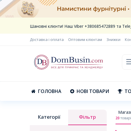
Шановні клієнти! Наш Viber +380685472889 та Te
Доставка і оплата
Оптовим клієнтам
Знижки
Ко
ГОЛОВНА
НОВІ ТОВАРИ
ТО
Магаз
Категорії
Фільтр
20
товар