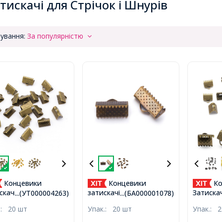
тискачі для Стрічок і Шнурів
ування:
За популярністю
Концевики
Концевики
Ко
скачі для Стрічок
затискачі Залізні,
Затискач
...(УТ000004263)
...(БА000001078)
ні, Бронза,
Бронза, 13х7х5мм, Отвір
Залізні,
.:
20 шт
Упак.:
20 шт
Упак.:
2
х5мм, Отвір 2мм,
2мм,
8х6х5мм