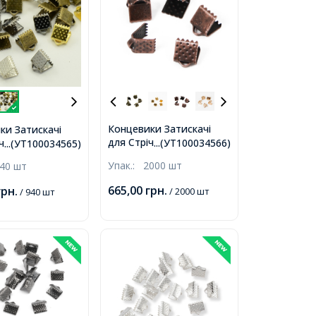
Концевики Затискачі
ки Затискачі
для Стрічок, Залізні,
чок, Залізні,
...(УТ100034566)
...(УТ100034565)
Мідь, 6х7мм, Отвір 2мм,
6х5мм, Отвір
Упак.:
2000 шт
40 шт
665,00
грн.
грн.
/ 2000 шт
/ 940 шт