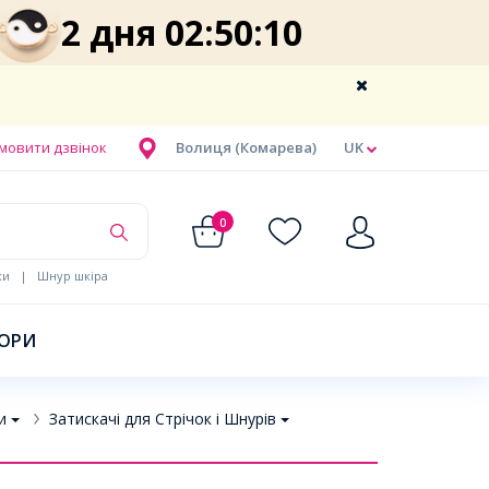
2 дня 02:50:09
мовити дзвінок
Волиця (Комарева)
UK
0
ки
|
Шнур шкіра
БОРИ
и
Затискачі для Стрічок і Шнурів