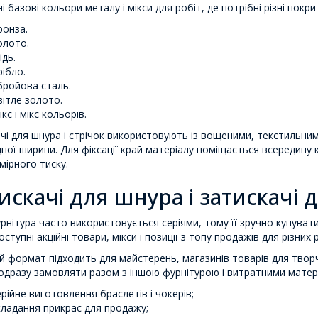
і базові кольори металу і мікси для робіт, де потрібні різні покри
ронза.
олото.
ідь.
рібло.
бройова сталь.
вітле золото.
кс і мікс кольорів.
чі для шнура і стрічок використовують із вощеними, текстильн
дної ширини. Для фіксації край матеріалу поміщається всередину 
мірного тиску.
искачі для шнура і затискачі 
рнітура часто використовується серіями, тому її зручно купувати
оступні акційні товари, мікси і позиції з топу продажів для різних
 формат підходить для майстерень, магазинів товарів для творчо
дразу замовляти разом з іншою фурнітурою і витратними матер
ерійне виготовлення браслетів і чокерів;
кладання прикрас для продажу;