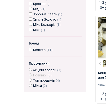
1-2 
Бронза
(4)
3+ 
Мідь
(1)
Збройна Сталь
(1)
Світле Золото
(1)
Мікс Кольорів
(1)
Мікс
(1)
Бренд
Monisto
(11)
Просування
Акційні товари
(3)
Конц
Новинки
(0)
для С
Топ продажів
(4)
Мікс
Упак
Мікси
(2)
2мм,
1-2 
3+ 