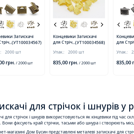
евики Затискачі
Концевики Затискачі
Концеви
трічок, Залізні,
для Стрічок, Залізні,
для Стрі
...(УТ100034567)
...(УТ100034568)
за, 8х6х5мм, Отвір
Золото, 8х6х5мм, Отвір
Збройов
.:
2000 шт
Упак.:
2000 шт
Упак.:
2
2мм,
8х6х5мм
,00
грн.
835,00
грн.
835,00
/ 2000 шт
/ 2000 шт
искачі для стрічок і шнурів у 
чі для стрічок і шнурів використовуються як кінцевики під час ск
. Вони фіксують край стрічки, тасьми або шнура і створюють місце
нет-магазині Дом Бусин представлені металеві затискачі для стрічо