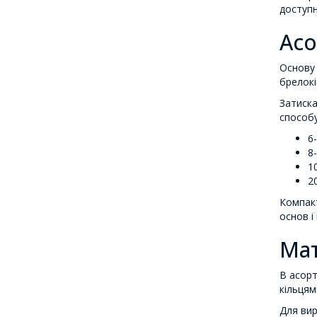
доступн
Асо
Основу 
брелокі
Затиска
способу
6
8
1
2
Компакт
основ і
Мат
В асорт
кільцям
Для вир