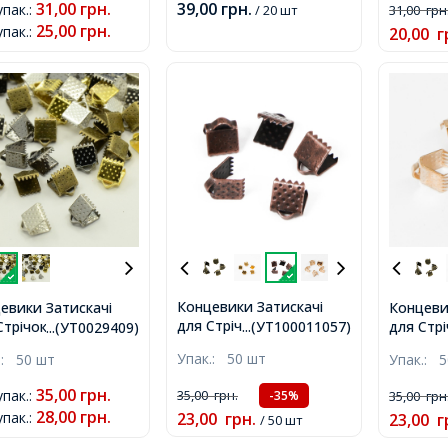
31,00
грн.
39,00
грн.
упак.
:
/ 20 шт
31,00
грн
25,00
грн.
упак.
:
20,00
г
Концевики Затискачі
евики Затискачі
Концеви
для Стрічок, Залізні,
трічок, Залізні,
для Стрі
...(УТ100011057)
...(УТ0029409)
Мідь, 6х7мм, Отвір 2мм,
, 6х6х5мм, Отвір
Колір: С
Упак.:
50 шт
.:
50 шт
Упак.:
5
Розмір: 
2мм,
35,00
грн.
упак.
:
35,00
грн.
35,00
грн
-35%
28,00
грн.
упак.
:
23,00
грн.
23,00
г
/ 50 шт