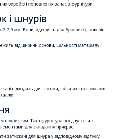
них виробів і поповнення запасів фурнітури.
к і шнурів
 2-2,9 мм. Вони підходять для браслетів, чокерів,
лежить від ширини основи, щільності матеріалу і
искачі підходять для тасьми, щільних текстильних
еталлю.
ння
им покриттям. Така фурнітура поєднується з
елементами для складання прикрас.
и затискачі для шнура у відповідному відтінку.