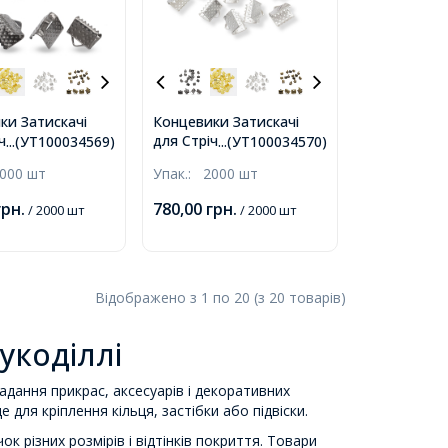
ки Затискачі
Концевики Затискачі
чок, Залізні,
для Стрічки Залізні,
...(УТ100034569)
...(УТ100034570)
а Сталь,
Срібло, 8х6х5мм, Отвір
000 шт
Упак.:
2000 шт
, Отвір 2мм,
2мм,
грн.
780,00
грн.
/ 2000 шт
/ 2000 шт
Відображено з
1
по
20
(з
20
товарів
)
рукоділлі
ладання прикрас, аксесуарів і декоративних
 для кріплення кільця, застібки або підвіски.
к різних розмірів і відтінків покриття. Товари