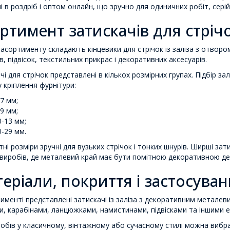
і в роздріб і оптом онлайн, що зручно для одиничних робіт, серій
ртимент затискачів для стрічо
асортименту складають кінцевики для стрічок із заліза з отвором
в, підвісок, текстильних прикрас і декоративних аксесуарів.
чі для стрічок представлені в кількох розмірних групах. Підбір за
 кріплення фурнітури:
-7 мм;
-9 мм;
0-13 мм;
0-29 мм.
ні розміри зручні для вузьких стрічок і тонких шнурів. Ширші зат
 виробів, де металевий край має бути помітною декоративною д
еріали, покриття і застосува
именті представлені затискачі із заліза з декоративним металев
и, карабінами, ланцюжками, намистинами, підвісками та іншими 
обів у класичному, вінтажному або сучасному стилі можна вибрат