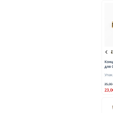
Конц
для С
Колі
Упак
6х7м
35,0
23,0