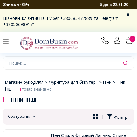
5 днів 22:31:20
Знижки -35%
×
Шановні клієнти! Наш Viber +380685472889 та Telegram
+380506989171
0
Магазин рукоділля >
Фурнітура для біжутерії >
Піни >
Піни
Інші
1
товар знайдено
Піни Інші
Сортування
|
Фільтр
Піни Стиль фігурний Латунь, Стійке