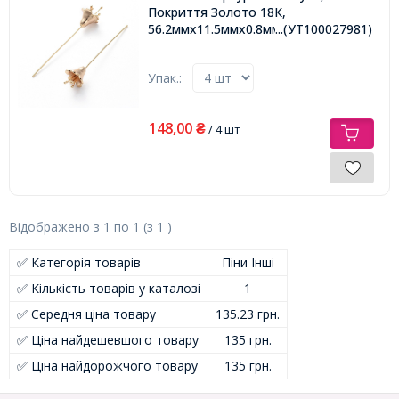
Покриття Золото 18К,
56.2ммх11.5ммх0.8мм,
...(УТ100027981)
Упак.:
148,00
₴
/ 4 шт
Відображено з
1
по
1
(з
1
)
✅ Категорія товарів
Піни Інші
✅ Кількість товарів у каталозі
1
✅ Середня ціна товару
135.23 грн.
✅ Ціна найдешевшого товару
135 грн.
✅ Ціна найдорожчого товару
135 грн.