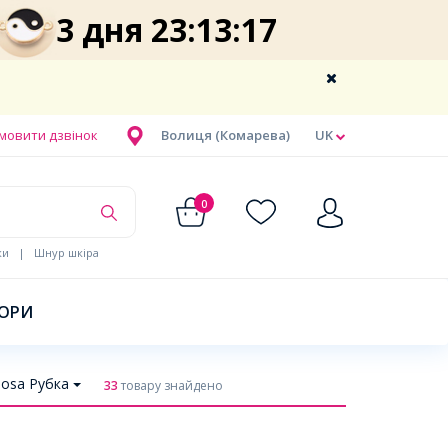
3 дня 23:13:16
мовити дзвінок
Волиця (Комарева)
UK
0
ки
|
Шнур шкіра
БОРИ
iosa Рубка
33
товару знайдено