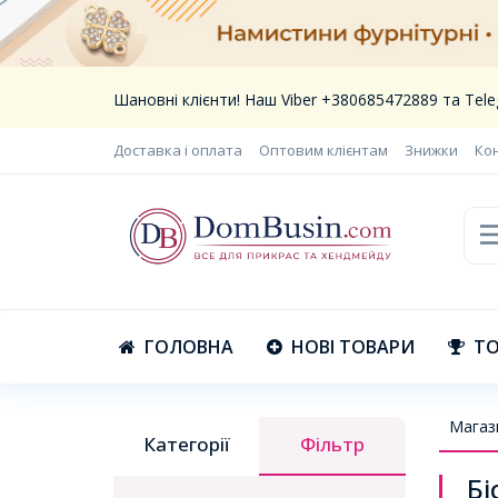
Шановні клієнти! Наш Viber +380685472889 та Te
Доставка і оплата
Оптовим клієнтам
Знижки
Ко
ГОЛОВНА
НОВІ ТОВАРИ
ТО
Магаз
Категорії
Фільтр
Бі