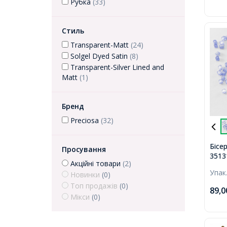
Рубка
(33)
Стиль
Transparent-Matt
(24)
Solgel Dyed Satin
(8)
Transparent-Silver Lined and
Matt
(1)
Бренд
Preciosa
(32)
Бісе
Просування
3513
Акційні товари
(2)
Prec
Упак
Новинки
(0)
Пофа
SDS,
Топ продажів
(0)
89,
Мікси
(0)