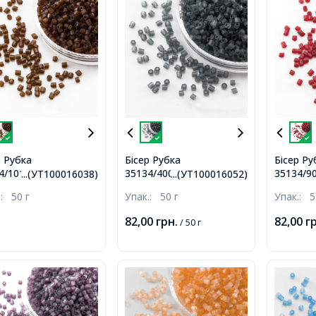
р Рубка
Бісер Рубка
Бісер Ру
4/10140/10 Чеський
35134/40010/10 Чеський
35134/9
...(УТ100016038)
...(УТ100016052)
iosa, Прозорий
Preciosa, Прозорий
Precios
.:
50 г
Упак.:
50 г
Упак.:
5
вий TM,
матовий TM, Сірий,
матовий
чневий,
82,00
грн.
82,00
г
/ 50 г