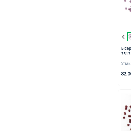
Бісе
3513
Prec
Упак
мато
82,