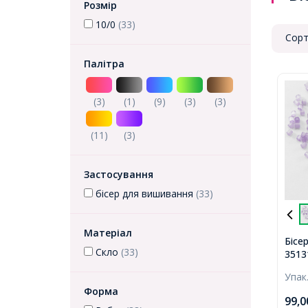
Розмір
10/0
(33)
Сорт
Палітра
(3)
(1)
(9)
(3)
(3)
(11)
(3)
Застосування
бісер для вишивання
(33)
Матеріал
Бісе
Скло
(33)
3513
Prec
Упак
Пофа
Форма
SDS,
99,