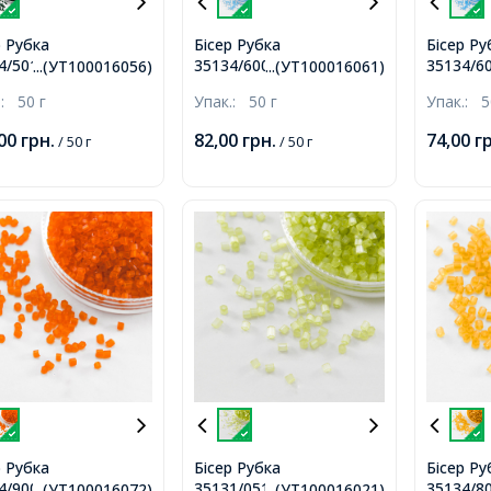
р Рубка
Бісер Рубка
Бісер Ру
4/50150/10 Чеський
35134/60000/10 Чеський
35134/6
...(УТ100016056)
...(УТ100016061)
iosa, Прозорий
Preciosa, Прозорий
Precios
.:
50 г
Упак.:
50 г
Упак.:
5
вий TM, Зелений,
матовий TM,
матовий
Блакитний,
Блакитн
,00
грн.
82,00
грн.
74,00
г
/ 50 г
/ 50 г
р Рубка
Бісер Рубка
Бісер Ру
4/90030/10 Чеський
35131/05153/10 Чеський
35134/8
...(УТ100016072)
...(УТ100016021)