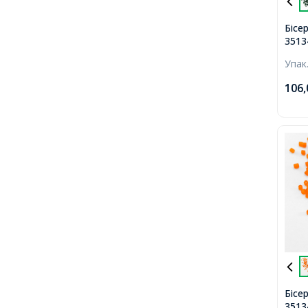
Бісе
3513
Prec
Упак
мато
106
Бісе
3513