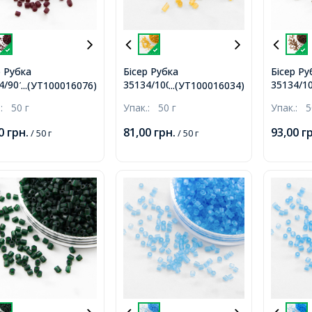
р Рубка
Бісер Рубка
Бісер Ру
4/90120/10 Чеський
35134/10050/10 Чеський
35134/1
...(УТ100016076)
...(УТ100016034)
iosa, Прозорий
Preciosa, Прозорий
Precios
.:
50 г
Упак.:
50 г
Упак.:
5
вий TM, Бордовий,
матовий TM,
матовий
Золотистий,
Коричне
00
грн.
81,00
грн.
93,00
г
/ 50 г
/ 50 г