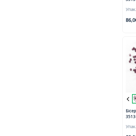
Prec
Упак
мато
Пома
86,
Бісе
3513
Prec
Упак
мато
Фіол