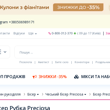
legram +380506989171
|
нтакти
Відгуки
Ще
0-800-312-370
c 09 до 17 (Київ)
За
Позолота
|
Аметист
|
Бите скло
|
Конектори
|
Роздільни
П ПРОДАЖІВ
ЗНИЖКИ -35%
МІКСИ ТА НА
ин рукоділля
Бісер
Чеський бісер Preciosa
Бісер Prec
сер Рубка Preciosa