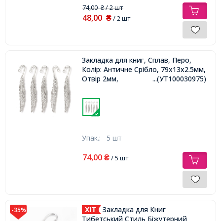
74,00
/ 2 шт
₴
48,00
₴
/ 2 шт
Закладка для книг, Сплав, Перо,
Колір: Античне Срібло, 79x13x2.5мм,
Отвір 2мм,
...(УТ100030975)
Упак.:
5 шт
74,00
₴
/ 5 шт
Закладка для Книг
-35%
Тибетський Стиль Біжутерний