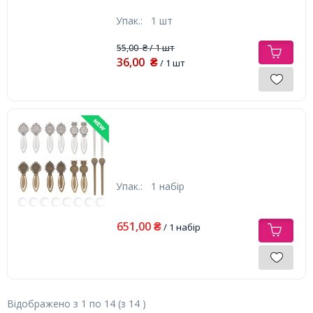
Упак.:
1 шт
55,00
/ 1 шт
₴
36,00
₴
/ 1 шт
...(УТ100032675)
Упак.:
1 набір
651,00
₴
/ 1 набір
Відображено з
1
по
14
(з
14
)