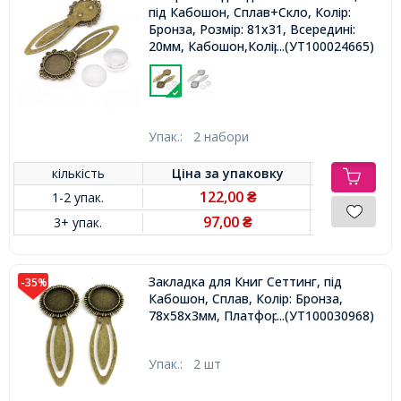
під Кабошон, Сплав+Скло, Колір:
Бронза, Розмір: 81х31, Всередині:
20мм, Кабошон,Колір: Безбарвний,
...(УТ100024665)
Діаметр: 20мм(УТ100024665)
Упак.:
2 набори
кількість
Ціна за
упаковку
122,00
1-2 упак.
₴
97,00
3+ упак.
₴
Закладка для Книг Сеттинг, під
-35%
Кабошон, Сплав, Колір: Бронза,
78х58х3мм, Платформа 20мм,
...(УТ100030968)
Упак.:
2 шт