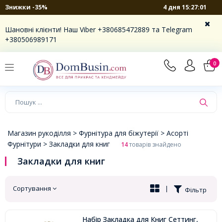
4 дня 15:27:01
Знижки -35%
×
Шановні клієнти! Наш Viber +380685472889 та Telegram
+380506989171
0
Магазин рукоділля >
Фурнітура для біжутерії >
Асорті
Фурнітури >
Закладки для книг
14
товарів знайдено
Закладки для книг
Сортування
|
Фільтр
Набір Закладка для Книг Сеттинг,