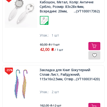
Кабошон, Метал, Колір: Античне
Срібло, Розмір: 83x28x4мм,
Всередині: 20мм,
...(УТ100017362)
Упак.:
1 шт
60,00
/ 1 шт
₴
42,00
₴
/ 1 шт
Закладка для Книг Біжутерний
-35%
Сплав Лист, Райдужний,
115х16х2.5мм, Отвір 2.5мм
...(УТ100031420)
Упак.:
2 шт
162,00
/ 2 шт
₴