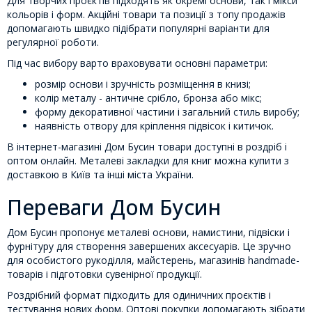
Для творчих проєктів підходять як окремі основи, так і мікси
кольорів і форм. Акційні товари та позиції з топу продажів
допомагають швидко підібрати популярні варіанти для
регулярної роботи.
Під час вибору варто враховувати основні параметри:
розмір основи і зручність розміщення в книзі;
колір металу - античне срібло, бронза або мікс;
форму декоративної частини і загальний стиль виробу;
наявність отвору для кріплення підвісок і китичок.
В інтернет-магазині Дом Бусин товари доступні в роздріб і
оптом онлайн. Металеві закладки для книг можна купити з
доставкою в Київ та інші міста України.
Переваги Дом Бусин
Дом Бусин пропонує металеві основи, намистини, підвіски і
фурнітуру для створення завершених аксесуарів. Це зручно
для особистого рукоділля, майстерень, магазинів handmade-
товарів і підготовки сувенірної продукції.
Роздрібний формат підходить для одиничних проєктів і
тестування нових форм. Оптові покупки допомагають зібрати