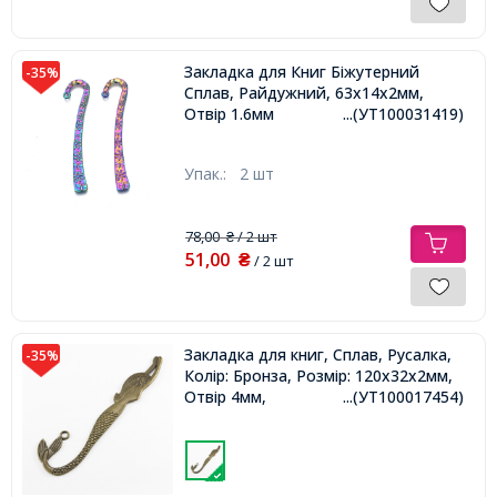
Закладка для Книг Біжутерний
-35%
Сплав, Райдужний, 63х14х2мм,
Отвір 1.6мм
...(УТ100031419)
Упак.:
2 шт
78,00
/ 2 шт
₴
51,00
₴
/ 2 шт
Закладка для книг, Сплав, Русалка,
-35%
Колір: Бронза, Розмір: 120x32х2мм,
Отвір 4мм,
...(УТ100017454)