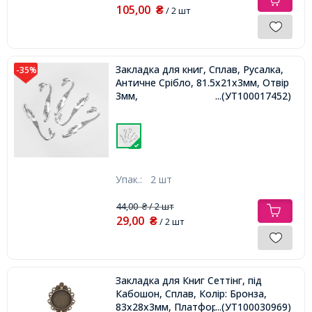
105,00
₴
/ 2 шт
Закладка для книг, Сплав, Русалка,
-35%
Античне Срібло, 81.5x21x3мм, Отвір
3мм,
...(УТ100017452)
Упак.:
2 шт
44,00
/ 2 шт
₴
29,00
₴
/ 2 шт
Закладка для Книг Сеттінг, під
Кабошон, Сплав, Колір: Бронза,
83х28х3мм, Платформа 20мм,
...(УТ100030969)