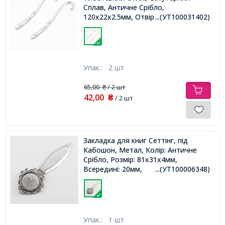
Сплав, Античне Срібло,
120х22х2.5мм, Отвір 3мм
...(УТ100031402)
Упак.:
2 шт
65,00
/ 2 шт
₴
42,00
₴
/ 2 шт
Закладка для книг Сеттінг, під
Кабошон, Метал, Колір: Античне
Срібло, Розмір: 81x31x4мм,
Всередині: 20мм,
...(УТ100006348)
Упак.:
1 шт