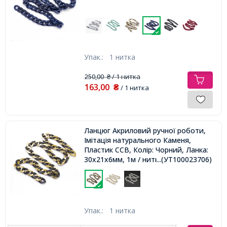
Упак.:
1 нитка
250,00
/ 1 нитка
₴
163,00
₴
/ 1 нитка
Ланцюг Акриловий ручної роботи,
Імітація натурального Каменя,
Пластик CCB, Колір: Чорний, Ланка:
30x21x6мм, 1м / нитка,
...(УТ100023706)
Упак.:
1 нитка