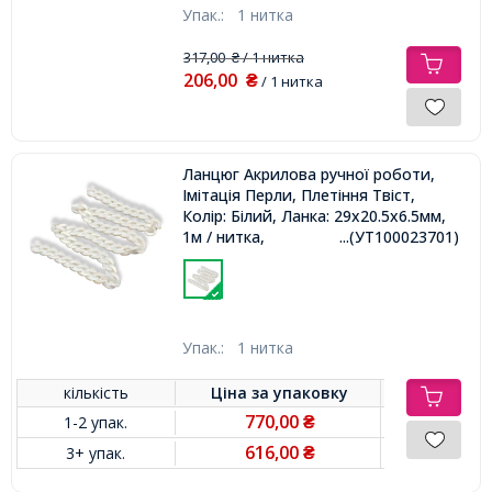
Упак.:
1 нитка
317,00
/ 1 нитка
₴
206,00
₴
/ 1 нитка
Ланцюг Акрилова ручної роботи,
Імітація Перли, Плетіння Твіст,
Колір: Білий, Ланка: 29x20.5x6.5мм,
1м / нитка,
...(УТ100023701)
Упак.:
1 нитка
кількість
Ціна за
упаковку
770,00
1-2 упак.
₴
616,00
3+ упак.
₴