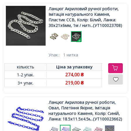
Ланцюг Акриловий ручної роботи,
Імітація натурального Каменя,
Пластик CCB, Колір: Білий, Ланка:
30x21x6мм, 1м / нитка,
...(УТ100023708)
Упак.:
1 нитка
кількість
Ціна за
упаковку
274,00
1-2 упак.
₴
219,00
3+ упак.
₴
Ланцюг Акрилова ручної роботи,
Овал, Плетіння Якірне, Імітація
натурального Каменя, Колір: Синій,
Ланка: 18.5x11.5x4.5мм, 1м / нитка,
...(УТ100023662)