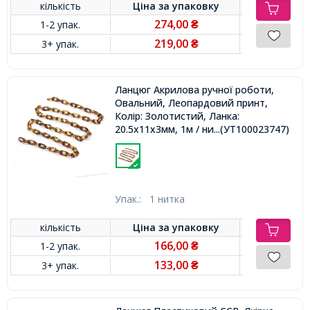
кількість
Ціна за
упаковку
274,00
1-2 упак.
₴
219,00
3+ упак.
₴
Ланцюг Акрилова ручної роботи,
Овальний, Леопардовий принт,
Колір: Золотистий, Ланка:
20.5x11x3мм, 1м / нитка,
...(УТ100023747)
Упак.:
1 нитка
кількість
Ціна за
упаковку
166,00
1-2 упак.
₴
133,00
3+ упак.
₴