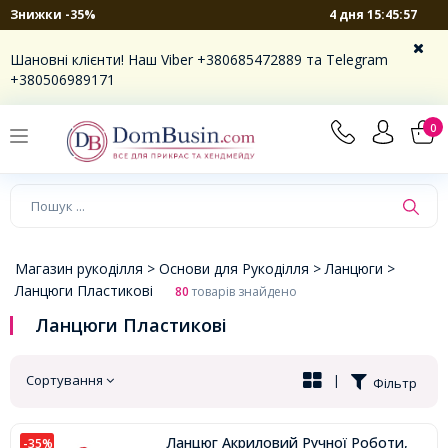
4 дня 15:45:56
Знижки -35%
×
Шановні клієнти! Наш Viber +380685472889 та Telegram
+380506989171
0
Магазин рукоділля >
Основи для Рукоділля >
Ланцюги >
Ланцюги Пластикові
80
товарів знайдено
Ланцюги Пластикові
Сортування
|
Фільтр
Ланцюг Акриловий Ручної Роботи,
-35%