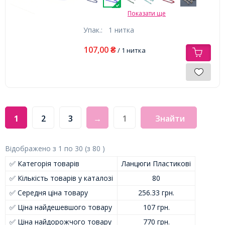
Показати ще
Упак.:
1 нитка
107,00
₴
/ 1 нитка
1
2
3
→
Знайти
Відображено з
1
по
30
(з
80
)
✅ Категорія товарів
Ланцюги Пластикові
✅ Кількість товарів у каталозі
80
✅ Середня ціна товару
256.33 грн.
✅ Ціна найдешевшого товару
107 грн.
✅ Ціна найдорожчого товару
770 грн.