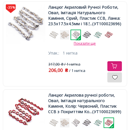
Ланцюг Акриловий Ручної Роботи,
-35%
Овал, Імітація Натурального
Каміння, Сірий, Пластик CCB, Ланка:
23.5x17.5x4.5мм і 18.5x11.5x4.5мм,
...(УТ100023696)
1м/нитка
Показати ще
Упак.:
1 нитка
317,00
/ 1 нитка
₴
206,00
₴
/ 1 нитка
Ланцюг Акрилова ручної роботи,
Овал, Імітація натурального
Каменя, Колір: Червоний, Пластик
CCB з Покриттям Кольори
...(УТ100023699)
Рожевого Золота, Ланка:
23.5x17.5x4.5мм і 18.5x11.5x4.5мм,
1м / нитка,