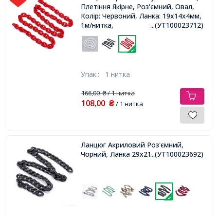
Плетіння Якірне, Роз'ємний, Овал,
Колір: Червоний, Ланка: 19x14x4мм,
1м/нитка,
...(УТ100023712)
Упак.:
1 нитка
166,00
/ 1 нитка
₴
108,00
₴
/ 1 нитка
Ланцюг Акриловий Роз'ємний,
Чорний, Ланка 29x21x6мм, 1м,
...(УТ100023692)