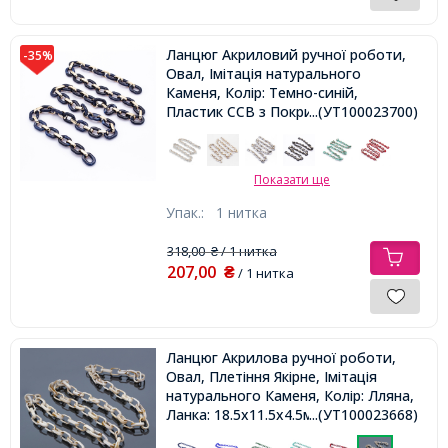
Ланцюг Акриловий ручної роботи,
-35%
Овал, Імітація натурального
Каменя, Колір: Темно-синій,
Пластик CCB з Покриттям Кольори
...(УТ100023700)
Рожевого Золота, Ланка:
23.5x17.5x4.5мм і 18.5x11.5x4.5мм,
1м / нитка,
Показати ще
Упак.:
1 нитка
318,00
/ 1 нитка
₴
207,00
₴
/ 1 нитка
Ланцюг Акрилова ручної роботи,
Овал, Плетіння Якірне, Імітація
натурального Каменя, Колір: Лляна,
Ланка: 18.5x11.5x4.5мм, 1м / нитка,
...(УТ100023668)