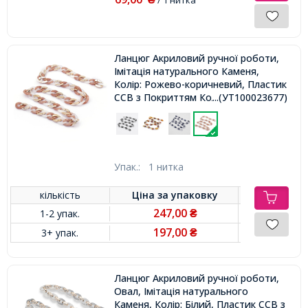
Ланцюг Акриловий ручної роботи,
Імітація натурального Каменя,
Колір: Рожево-коричневий, Пластик
CCB з Покриттям Кольори
...(УТ100023677)
Рожевого Золота, Ланка:
29x21x6мм, близько 60шт / 1м /
нитка,
Упак.:
1 нитка
кількість
Ціна за
упаковку
247,00
1-2 упак.
₴
197,00
3+ упак.
₴
Ланцюг Акриловий ручної роботи,
Овал, Імітація натурального
Каменя, Колір: Білий, Пластик CCB з