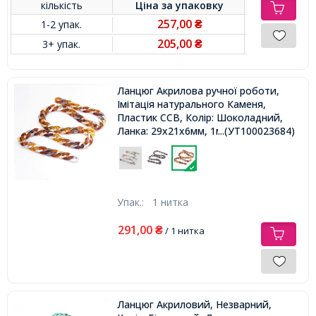
кількість
Ціна за
упаковку
257,00
1-2 упак.
₴
205,00
3+ упак.
₴
Ланцюг Акрилова ручної роботи,
Імітація натурального Каменя,
Пластик CCB, Колір: Шоколадний,
Ланка: 29x21x6мм, 1м / нитка,
...(УТ100023684)
Упак.:
1 нитка
291,00
₴
/ 1 нитка
Ланцюг Акриловий, Незварний,