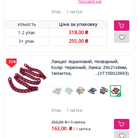
Показати ще
Упак.:
1 нитка
кількість
Ціна за
упаковку
318,00
1-2 упак.
₴
255,00
3+ упак.
₴
Ланцюг Акриловий, Незварний,
-35%
Колір: Червоний, Ланка: 29x21x6мм,
1м/нитка,
...(УТ100023693)
Упак.:
1 нитка
250,00
/ 1 нитка
₴
163,00
₴
/ 1 нитка