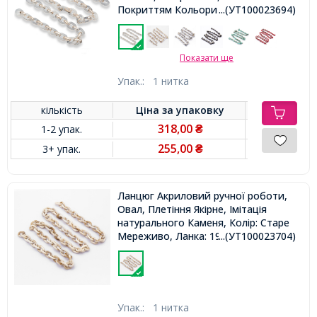
Покриттям Кольори Рожевого
...(УТ100023694)
Золота, Ланка: 23.5x17.5x4.5мм і
18.5x11.5x4.5мм, 1м / нитка,
Показати ще
Упак.:
1 нитка
кількість
Ціна за
упаковку
318,00
1-2 упак.
₴
255,00
3+ упак.
₴
Ланцюг Акриловий ручної роботи,
Овал, Плетіння Якірне, Імітація
натурального Каменя, Колір: Старе
Мереживо, Ланка: 19,5x14,5x4,5мм,
...(УТ100023704)
1м / нитка,
Упак.:
1 нитка