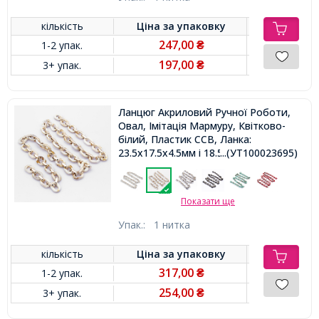
кількість
Ціна за
упаковку
247,00
1-2 упак.
₴
197,00
3+ упак.
₴
Ланцюг Акриловий Ручної Роботи,
Овал, Імітація Мармуру, Квітково-
білий, Пластик CCB, Ланка:
23.5x17.5x4.5мм і 18.5x11.5x4.5мм,
...(УТ100023695)
1м/нитка
Показати ще
Упак.:
1 нитка
кількість
Ціна за
упаковку
317,00
1-2 упак.
₴
254,00
3+ упак.
₴