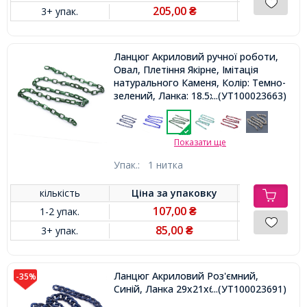
205,00
3+ упак.
₴
Ланцюг Акриловий ручної роботи,
Овал, Плетіння Якірне, Імітація
натурального Каменя, Колір: Темно-
зелений, Ланка: 18.5x11.5x4.5мм, 1м
...(УТ100023663)
/ нитка,
Показати ще
Упак.:
1 нитка
кількість
Ціна за
упаковку
107,00
1-2 упак.
₴
85,00
3+ упак.
₴
Ланцюг Акриловий Роз'ємний,
-35%
Синій, Ланка 29x21x6мм, 1м,
...(УТ100023691)