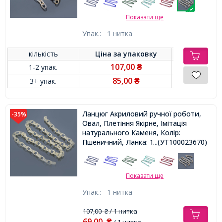
Показати ще
Упак.:
1 нитка
кількість
Ціна за
упаковку
107,00
1-2 упак.
₴
85,00
3+ упак.
₴
Ланцюг Акриловий ручної роботи,
-35%
Овал, Плетіння Якірне, Імітація
натурального Каменя, Колір:
Пшеничний, Ланка: 18.5x11.5x4.5мм,
...(УТ100023670)
1м / нитка,
Показати ще
Упак.:
1 нитка
107,00
/ 1 нитка
₴
69,00
₴
/ 1 нитка