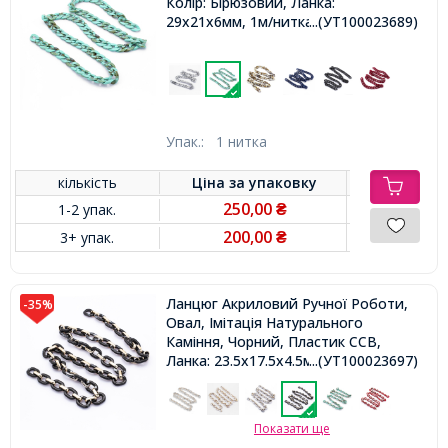
Колір: Бірюзовий, Ланка:
29x21x6мм, 1м/нитка,
...(УТ100023689)
Упак.:
1 нитка
кількість
Ціна за
упаковку
250,00
1-2 упак.
₴
200,00
3+ упак.
₴
Ланцюг Акриловий Ручної Роботи,
-35%
Овал, Імітація Натурального
Каміння, Чорний, Пластик CCB,
Ланка: 23.5x17.5x4.5мм і
...(УТ100023697)
18.5x11.5x4.5мм, 1м/нитка
Показати ще