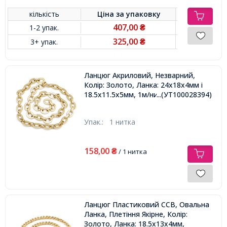
кількість
Ціна за
упаковку
407,00
1-2 упак.
₴
325,00
3+ упак.
₴
Ланцюг Акриловий, Незварний,
Колір: Золото, Ланка: 24х18х4мм і
18.5x11.5x5мм, 1м/нитка,
...(УТ100028394)
Упак.:
1 нитка
158,00
₴
/ 1 нитка
Ланцюг Пластиковий CCB, Овальна
Ланка, Плетіння Якірне, Колір:
Золото, Ланка: 18.5х13х4мм,