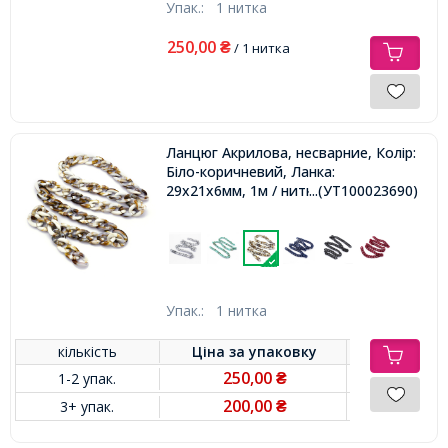
Упак.:
1 нитка
250,00
₴
/ 1 нитка
Ланцюг Акрилова, несварние, Колір:
Біло-коричневий, Ланка:
29x21x6мм, 1м / нитка,
...(УТ100023690)
Упак.:
1 нитка
кількість
Ціна за
упаковку
250,00
1-2 упак.
₴
200,00
3+ упак.
₴