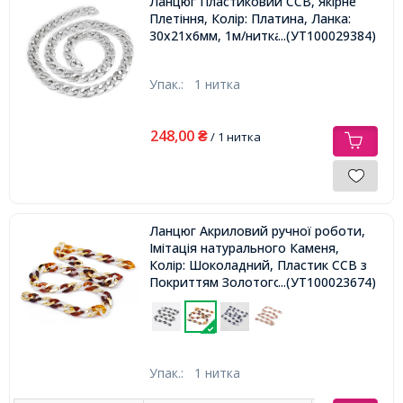
Ланцюг Пластиковий CCB, Якірне
Плетіння, Колір: Платина, Ланка:
30х21х6мм, 1м/нитка
...(УТ100029384)
Упак.:
1 нитка
248,00
₴
/ 1 нитка
Ланцюг Акриловий ручної роботи,
Імітація натурального Каменя,
Колір: Шоколадний, Пластик CCB з
Покриттям Золотого Кольори,
...(УТ100023674)
Ланка: 29x21x6мм, близько 60шт /
1м / нитка,
Упак.:
1 нитка