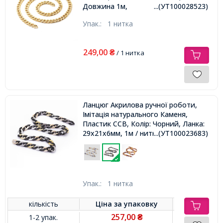
Довжина 1м,
...(УТ100028523)
Упак.:
1 нитка
249,00
₴
/ 1 нитка
Ланцюг Акрилова ручної роботи,
Імітація натурального Каменя,
Пластик CCB, Колір: Чорний, Ланка:
29x21x6мм, 1м / нитка,
...(УТ100023683)
Упак.:
1 нитка
кількість
Ціна за
упаковку
257,00
1-2 упак.
₴