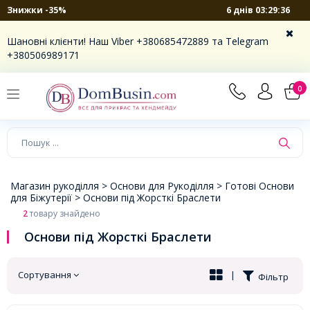
6 днів 03:29:36
Знижки -35%
×
Шановні клієнти! Наш Viber +380685472889 та Telegram
+380506989171
0
Магазин рукоділля >
Основи для Рукоділля >
Готові Основи
для Біжутерії >
Основи під Жорсткі Браслети
2
товару знайдено
Основи під Жорсткі Браслети
Сортування
|
Фільтр