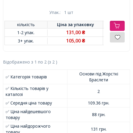
Упак.:
1 шт
кількість
Ціна за
упаковку
131,00
1-2 упак.
₴
105,00
3+ упак.
₴
Відображено з
1
по
2
(з
2
)
Основи під Жорсткі
✅ Категорія товарів
Браслети
✅ Кількість товарів у
2
каталозі
✅ Середня ціна товару
109.36 грн.
✅ Ціна найдешевшого
88 грн.
товару
✅ Ціна найдорожчого
131 грн.
товару