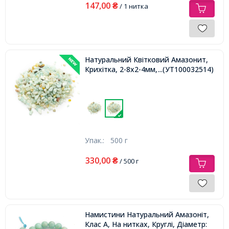
147,00
₴
/ 1 нитка
Натуральний Квітковий Амазонит,
Крихітка, 2-8x2-4мм, Без Отвору,
...(УТ100032514)
Упак.:
500 г
330,00
₴
/ 500 г
Намистини Натуральний Амазоніт,
Клас А, На нитках, Круглі, Діаметр: