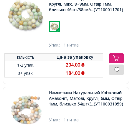
Круглі, Мікс, 8~9мм, Отвір 1мм,
близько 46шт/38см/нитка,
...(УТ100011701)
Упак.:
1 нитка
кількість
Ціна за
упаковку
204,00
1-2 упак.
₴
184,00
3+ упак.
₴
Намистини Натуральний Квітковий
Амазоніт, Матові, Круглі, 6мм, Отвір
1мм, близько 54шт/36см/нитка,
...(УТ100031059)
Упак.:
1 нитка