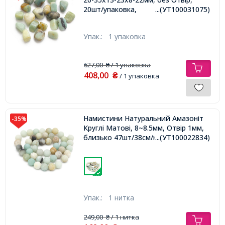
20шт/упаковка,
...(УТ100031075)
Упак.:
1 упаковка
627,00
/ 1 упаковка
₴
408,00
₴
/ 1 упаковка
Намистини Натуральний Амазоніт
-35%
Круглі Матові, 8~8.5мм, Отвір 1мм,
близько 47шт/38см/нитка,
...(УТ100022834)
Упак.:
1 нитка
249,00
/ 1 нитка
₴