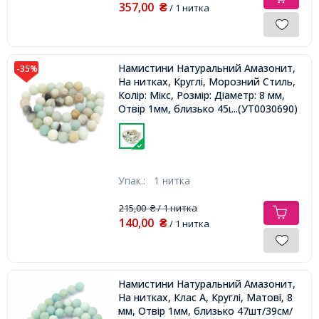
357,00
₴
/ 1 нитка
Намистини Натуральний Амазонит,
-35%
На нитках, Круглі, Морозний Стиль,
Колір: Мікс, Розмір: Діаметр: 8 мм,
Отвір 1мм, близько 45шт/36см/
...(УТ0030690)
нитка,
Упак.:
1 нитка
215,00
/ 1 нитка
₴
140,00
₴
/ 1 нитка
Намистини Натуральний Амазонит,
На нитках, Клас А, Круглі, Матові, 8
мм, Отвір 1мм, близько 47шт/39см/