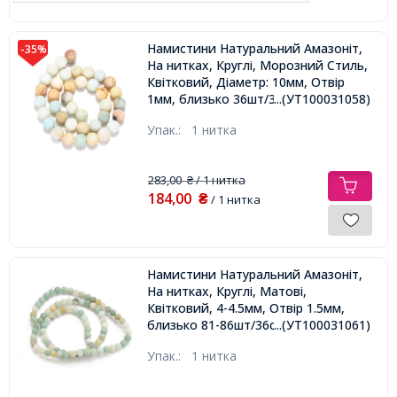
Намистини Натуральний Амазоніт,
-35%
На нитках, Круглі, Морозний Стиль,
Квітковий, Діаметр: 10мм, Отвір
1мм, близько 36шт/36см/нитка,
...(УТ100031058)
Упак.:
1 нитка
283,00
/ 1 нитка
₴
184,00
₴
/ 1 нитка
Намистини Натуральний Амазоніт,
На нитках, Круглі, Матові,
Квітковий, 4-4.5мм, Отвір 1.5мм,
близько 81-86шт/36см/нитка,
...(УТ100031061)
Упак.:
1 нитка