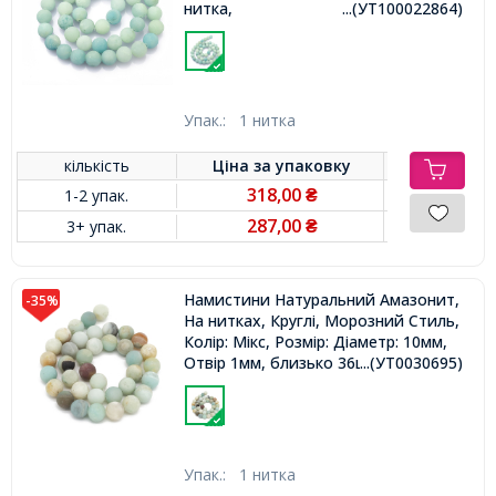
нитка,
...(УТ100022864)
Упак.:
1 нитка
кількість
Ціна за
упаковку
318,00
1-2 упак.
₴
287,00
3+ упак.
₴
Намистини Натуральний Амазонит,
-35%
На нитках, Круглі, Морозний Стиль,
Колір: Мікс, Розмір: Діаметр: 10мм,
Отвір 1мм, близько 36шт/36см/
...(УТ0030695)
нитка,
Упак.:
1 нитка