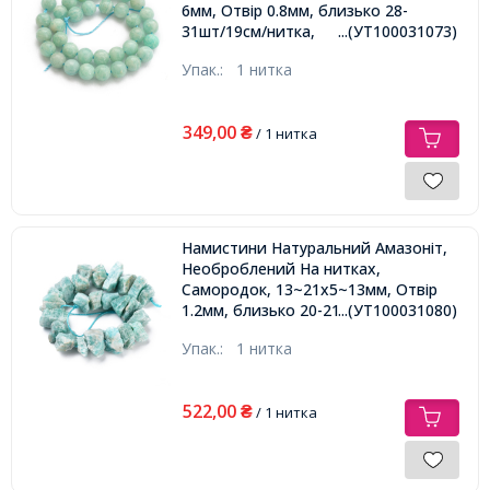
6мм, Отвір 0.8мм, близько 28-
31шт/19см/нитка,
...(УТ100031073)
Упак.:
1 нитка
349,00
₴
/ 1 нитка
Намистини Натуральний Амазоніт,
Необроблений На нитках,
Самородок, 13~21x5~13мм, Отвір
1.2мм, близько 20-21шт/19-20см/
...(УТ100031080)
нитка,
Упак.:
1 нитка
522,00
₴
/ 1 нитка