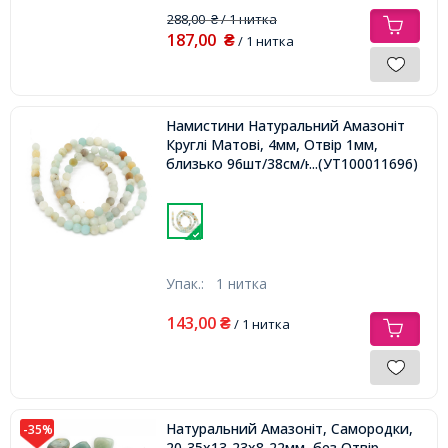
288,00
/ 1 нитка
₴
187,00
₴
/ 1 нитка
Намистини Натуральний Амазоніт
Круглі Матові, 4мм, Отвір 1мм,
близько 96шт/38см/нитка,
...(УТ100011696)
Упак.:
1 нитка
143,00
₴
/ 1 нитка
Натуральний Амазоніт, Самородки,
-35%
20-35х13-23х8-22мм, без Отвір,