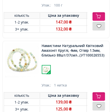
Упак.:
100 г
кількість
Ціна за
упаковку
147,00
1-2 упак.
₴
132,00
3+ упак.
₴
Намистини Натуральний Квітковий
Амазоніт Круглі, 4мм, Отвір 1.5мм,
близько 88шт/37см/нитка,
...(УТ100026553)
Упак.:
1 нитка
кількість
Ціна за
упаковку
139,00
1-2 упак.
₴
125,00
3+ упак.
₴