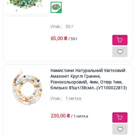
Упак.:
50 г
65,00
₴
/ 50 г
Намистини Натуральний Квітковий
Амазоніт Круглі Гранені,
Різнокольоровий, 4мм, Отвір 1мм,
близько 85шт/38см/нитка,
...(УТ100022813)
Упак.:
1 нитка
230,00
₴
/ 1 нитка