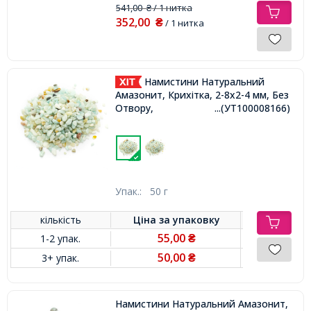
541,00
/ 1 нитка
₴
352,00
₴
/ 1 нитка
Намистини Натуральний
Амазонит, Крихітка, 2-8x2-4 мм, Без
Отвору,
...(УТ100008166)
Упак.:
50 г
кількість
Ціна за
упаковку
55,00
1-2 упак.
₴
50,00
3+ упак.
₴
Намистини Натуральний Амазонит,