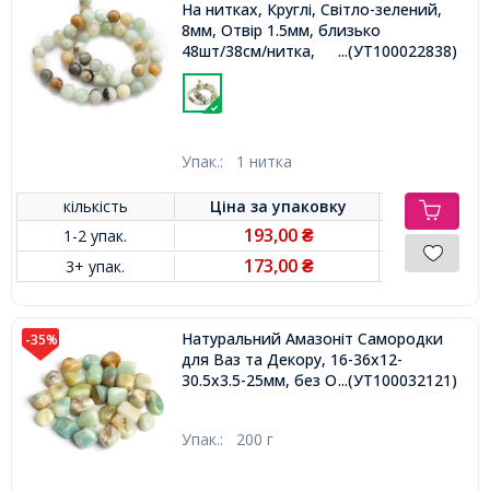
На нитках, Круглі, Світло-зелений,
8мм, Отвір 1.5мм, близько
48шт/38см/нитка,
...(УТ100022838)
Упак.:
1 нитка
кількість
Ціна за
упаковку
193,00
1-2 упак.
₴
173,00
3+ упак.
₴
Натуральний Амазоніт Самородки
-35%
для Ваз та Декору, 16-36x12-
30.5x3.5-25мм, без Отвору,
...(УТ100032121)
Упак.:
200 г