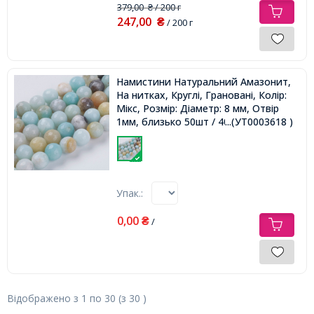
379,00
/ 200 г
₴
247,00
₴
/ 200 г
Намистини Натуральний Амазонит,
На нитках, Круглі, Грановані, Колір:
Мікс, Розмір: Діаметр: 8 мм, Отвір
1мм, близько 50шт / 40см / нитка,
...(УТ0003618 )
Упак.:
0,00
₴
/
Відображено з
1
по
30
(з
30
)