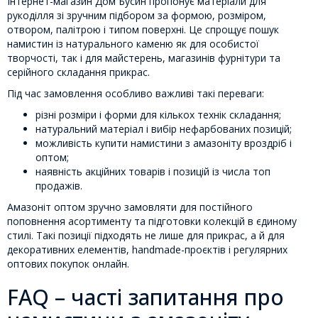
Інтернет-магазин Дом Бусин пропонує матеріали для
рукоділля зі зручним підбором за формою, розміром,
отвором, палітрою і типом поверхні. Це спрощує пошук
намистин із натурального каменю як для особистої
творчості, так і для майстерень, магазинів фурнітури та
серійного складання прикрас.
Під час замовлення особливо важливі такі переваги:
різні розміри і форми для кількох технік складання;
натуральний матеріал і вибір нефарбованих позицій;
можливість купити намистини з амазоніту вроздріб і
оптом;
наявність акційних товарів і позицій із числа топ
продажів.
Амазоніт оптом зручно замовляти для постійного
поповнення асортименту та підготовки колекцій в єдиному
стилі. Такі позиції підходять не лише для прикрас, а й для
декоративних елементів, handmade-проєктів і регулярних
оптових покупок онлайн.
FAQ – часті запитання про