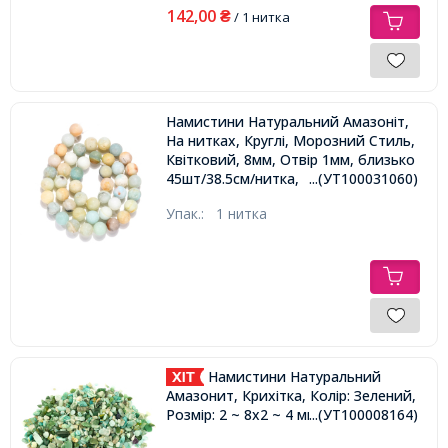
142,00
₴
/ 1 нитка
Намистини Натуральний Амазоніт,
На нитках, Круглі, Морозний Стиль,
Квітковий, 8мм, Отвір 1мм, близько
45шт/38.5см/нитка,
...(УТ100031060)
Упак.:
1 нитка
Намистини Натуральний
Амазонит, Крихітка, Колір: Зелений,
Розмір: 2 ~ 8x2 ~ 4 мм, Без Отвори,
...(УТ100008164)