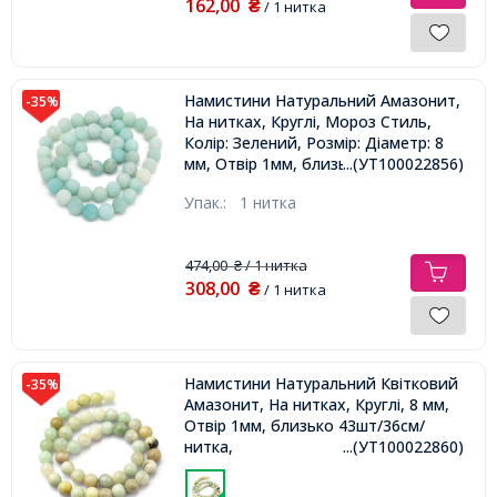
162,00
₴
/ 1 нитка
Намистини Натуральний Амазонит,
-35%
На нитках, Круглі, Мороз Стиль,
Колір: Зелений, Розмір: Діаметр: 8
мм, Отвір 1мм, близько 46шт / 40см
...(УТ100022856)
/ нитка,
Упак.:
1 нитка
474,00
/ 1 нитка
₴
308,00
₴
/ 1 нитка
Намистини Натуральний Квітковий
-35%
Амазонит, На нитках, Круглі, 8 мм,
Отвір 1мм, близько 43шт/36см/
нитка,
...(УТ100022860)