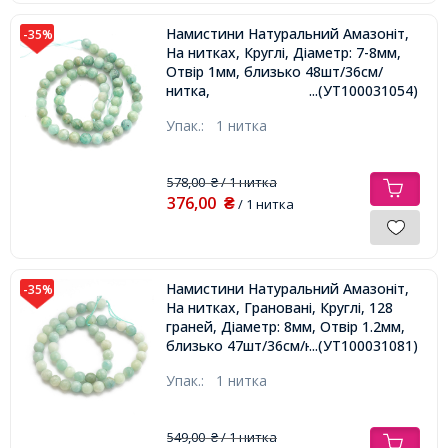
Намистини Натуральний Амазоніт,
-35%
На нитках, Круглі, Діаметр: 7-8мм,
Отвір 1мм, близько 48шт/36см/
нитка,
...(УТ100031054)
Упак.:
1 нитка
578,00
/ 1 нитка
₴
376,00
₴
/ 1 нитка
Намистини Натуральний Амазоніт,
-35%
На нитках, Грановані, Круглі, 128
граней, Діаметр: 8мм, Отвір 1.2мм,
близько 47шт/36см/нитка,
...(УТ100031081)
Упак.:
1 нитка
549,00
/ 1 нитка
₴