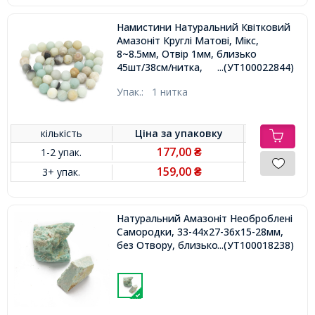
Намистини Натуральний Квітковий
Амазоніт Круглі Матові, Мікс,
8~8.5мм, Отвір 1мм, близько
45шт/38см/нитка,
...(УТ100022844)
Упак.:
1 нитка
кількість
Ціна за
упаковку
177,00
1-2 упак.
₴
159,00
3+ упак.
₴
Натуральний Амазоніт Необроблені
Самородки, 33-44x27-36x15-28мм,
без Отвору, близько 100г/3-8шт,
...(УТ100018238)