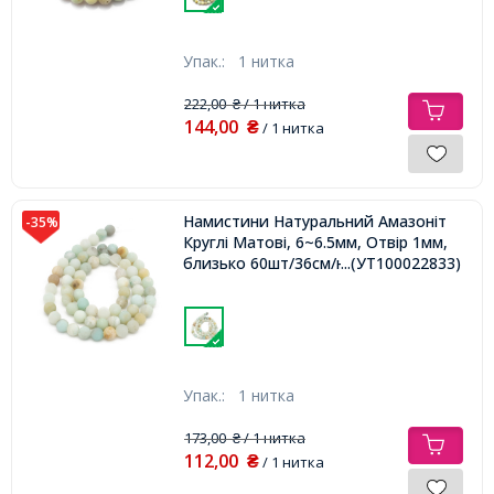
Упак.:
1 нитка
222,00
/ 1 нитка
₴
144,00
₴
/ 1 нитка
Намистини Натуральний Амазоніт
-35%
Круглі Матові, 6~6.5мм, Отвір 1мм,
близько 60шт/36см/нитка,
...(УТ100022833)
Упак.:
1 нитка
173,00
/ 1 нитка
₴
112,00
₴
/ 1 нитка