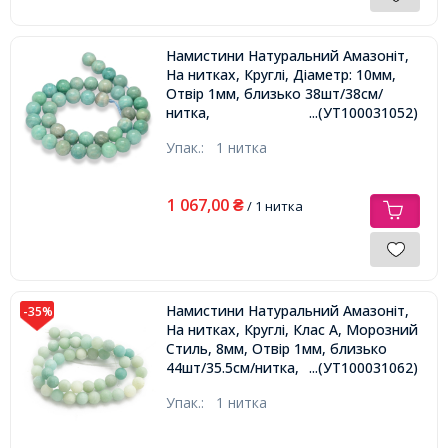
Намистини Натуральний Амазоніт,
На нитках, Круглі, Діаметр: 10мм,
Отвір 1мм, близько 38шт/38см/
нитка,
...(УТ100031052)
Упак.:
1 нитка
1 067,00
₴
/ 1 нитка
Намистини Натуральний Амазоніт,
-35%
На нитках, Круглі, Клас А, Морозний
Стиль, 8мм, Отвір 1мм, близько
44шт/35.5см/нитка,
...(УТ100031062)
Упак.:
1 нитка