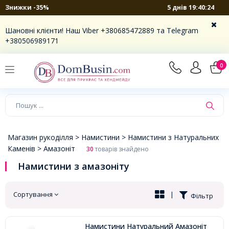
5 днів 19:40:23
Знижки -35%
×
Шановні клієнти! Наш Viber +380685472889 та Telegram
+380506989171
0
Магазин рукоділля >
Намистини >
Намистини з Натуральних
Каменів >
Амазоніт
30
товарів знайдено
Намистини з амазоніту
Сортування
|
Фільтр
Намистини Натуральний Амазоніт