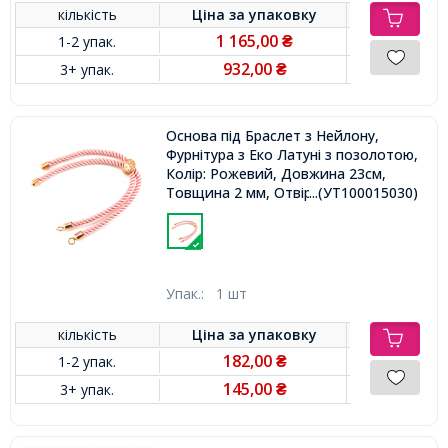
кількість
Ціна за
упаковку
1 165,00
1-2 упак.
₴
932,00
3+ упак.
₴
Основа під Браслет з Нейлону,
Фурнітура з Еко Латуні з позолотою,
Колір: Рожевий, Довжина 23см,
Товщина 2 мм, Отвір 2мм,
...(УТ100015030)
Упак.:
1 шт
кількість
Ціна за
упаковку
182,00
1-2 упак.
₴
145,00
3+ упак.
₴