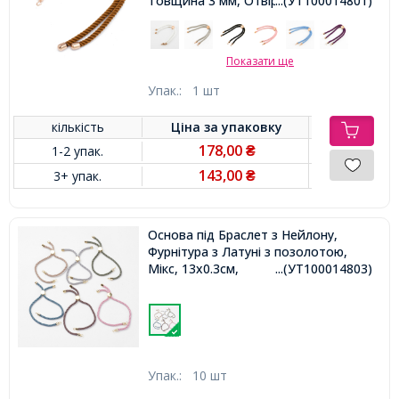
Товщина 3 мм, Отвір 2.5мм,
...(УТ100014801)
Показати ще
Упак.:
1 шт
кількість
Ціна за
упаковку
178,00
1-2 упак.
₴
143,00
3+ упак.
₴
Основа під Браслет з Нейлону,
Фурнітура з Латуні з позолотою,
Мікс, 13х0.3см,
...(УТ100014803)
Упак.:
10 шт