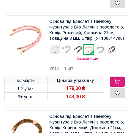
Основа під Браслет з Нейлону,
Фурнітура з Еко Латуні з позолотою,
Колір: Рожевий, Довжина 21см,
Товщина 3 мм, Отвір 2.5мм,
...(УТ100014796)
Показати ще
Упак.:
1 шт
кількість
Ціна за
упаковку
178,00
1-2 упак.
₴
143,00
3+ упак.
₴
Основа під Браслет з Нейлону,
Фурнітура з Еко Латуні з позолотою,
Колір: Коричневий, Довжина 21см,