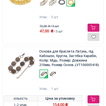
Упак.:
5 шт
72,00
/ 5 шт
₴
47,00
₴
/ 5 шт
Основа для браслета Латунь, під
Кабошон, Кругла, Застібка Карабін,
Колір: Мідь, Розмір: Довжина
210мм, Розмір Основи: Діаметр
...(УТ100005418)
14мм,
Упак.:
1 шт
кількість
Ціна за
упаковку
154,00
1-2 упак.
₴