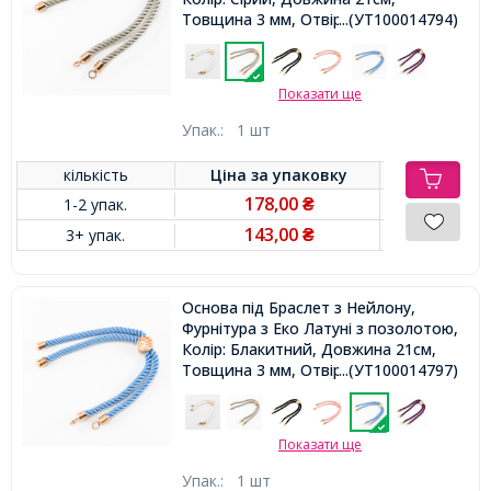
Товщина 3 мм, Отвір 2.5мм,
...(УТ100014794)
Показати ще
Упак.:
1 шт
кількість
Ціна за
упаковку
178,00
1-2 упак.
₴
143,00
3+ упак.
₴
Основа під Браслет з Нейлону,
Фурнітура з Еко Латуні з позолотою,
Колір: Блакитний, Довжина 21см,
Товщина 3 мм, Отвір 2.5мм,
...(УТ100014797)
Показати ще
Упак.:
1 шт