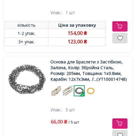
Упак.:
1 шт
кількість
Ціна за
упаковку
154,00
1-2 упак.
₴
123,00
3+ упак.
₴
Основа для Браслети з Застібкою,
Залізна, Колір: Збройна Сталь,
Розмір: 205мм, Товщина: 1x0.8мм,
Карабін: 12x7x3мм, Ланка:
...(УТ100014748)
7x4.5x1мм,
Упак.:
5 шт
66,00
₴
/ 5 шт