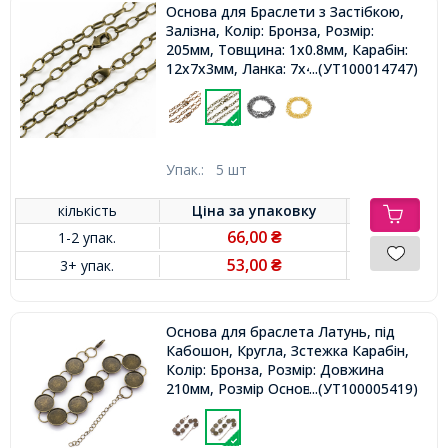
Основа для Браслети з Застібкою,
Залізна, Колір: Бронза, Розмір:
205мм, Товщина: 1x0.8мм, Карабін:
12x7x3мм, Ланка: 7x4.5x1мм,
...(УТ100014747)
Упак.:
5 шт
кількість
Ціна за
упаковку
66,00
1-2 упак.
₴
53,00
3+ упак.
₴
Основа для браслета Латунь, під
Кабошон, Кругла, Зстежка Карабін,
Колір: Бронза, Розмір: Довжина
210мм, Розмір Основи: Діаметр
...(УТ100005419)
14мм,