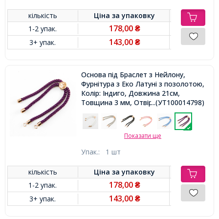
кількість
Ціна за
упаковку
178,00
1-2 упак.
₴
143,00
3+ упак.
₴
Основа під Браслет з Нейлону,
Фурнітура з Еко Латуні з позолотою,
Колір: Індиго, Довжина 21см,
Товщина 3 мм, Отвір 2.5мм,
...(УТ100014798)
Показати ще
Упак.:
1 шт
кількість
Ціна за
упаковку
178,00
1-2 упак.
₴
143,00
3+ упак.
₴