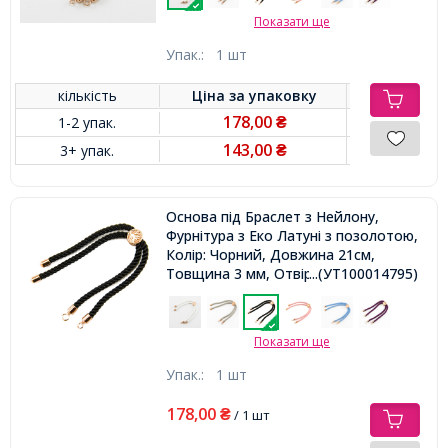
Показати ще
Упак.:
1 шт
кількість
Ціна за
упаковку
178,00
1-2 упак.
₴
143,00
3+ упак.
₴
Основа під Браслет з Нейлону,
Фурнітура з Еко Латуні з позолотою,
Колір: Чорний, Довжина 21см,
Товщина 3 мм, Отвір 2.5мм,
...(УТ100014795)
Показати ще
Упак.:
1 шт
178,00
₴
/ 1 шт