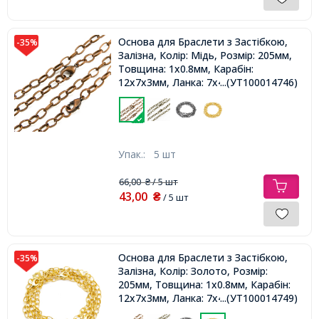
Основа для Браслети з Застібкою,
-35%
Залізна, Колір: Мідь, Розмір: 205мм,
Товщина: 1x0.8мм, Карабін:
12x7x3мм, Ланка: 7x4.5x1мм,
...(УТ100014746)
Упак.:
5 шт
66,00
/ 5 шт
₴
43,00
₴
/ 5 шт
Основа для Браслети з Застібкою,
-35%
Залізна, Колір: Золото, Розмір:
205мм, Товщина: 1x0.8мм, Карабін:
12x7x3мм, Ланка: 7x4.5x1мм,
...(УТ100014749)