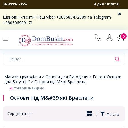
4 дня 18:20:49
Знижки -35%
×
Шановні клієнти! Наш Viber +380685472889 та Telegram
+380506989171
0
Магазин рукоділля >
Основи для Рукоділля >
Готові Основи
для Біжутерії >
Основи під М'які Браслети
20
товарів знайдено
Основи під М&#39;які Браслети
Сортування
|
Фільтр