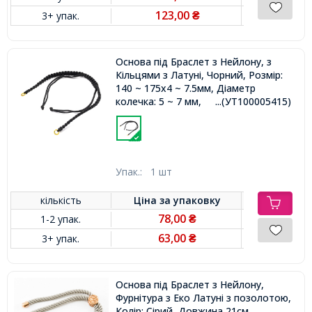
123,00
3+ упак.
₴
Основа під Браслет з Нейлону, з
Кільцями з Латуні, Чорний, Розмір:
140 ~ 175x4 ~ 7.5мм, Діаметр
колечка: 5 ~ 7 мм,
...(УТ100005415)
Упак.:
1 шт
кількість
Ціна за
упаковку
78,00
1-2 упак.
₴
63,00
3+ упак.
₴
Основа під Браслет з Нейлону,
Фурнітура з Еко Латуні з позолотою,
Колір: Сірий, Довжина 21см,