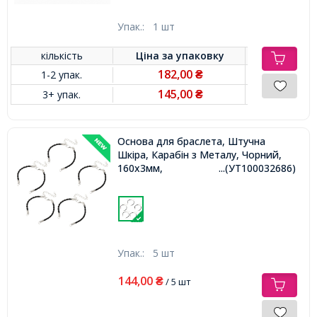
Упак.:
1 шт
кількість
Ціна за
упаковку
182,00
1-2 упак.
₴
145,00
3+ упак.
₴
Основа для браслета, Штучна
Шкіра, Карабін з Металу, Чорний,
160х3мм,
...(УТ100032686)
Упак.:
5 шт
144,00
₴
/ 5 шт