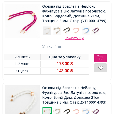
Основа під Браслет з Нейлону,
Фурнітура з Еко Латуні з позолотою,
Колір: Бордовий, Довжина 21см,
Товщина 3 мм, Отвір 2.5мм,
...(УТ100014799)
Показати ще
Упак.:
1 шт
кількість
Ціна за
упаковку
178,00
1-2 упак.
₴
143,00
3+ упак.
₴
Основа під Браслет з Нейлону,
Фурнітура з Еко Латуні з позолотою,
Колір: Білий Дим, Довжина 21см,
Товщина 3 мм, Отвір 2.5мм,
...(УТ100014793)