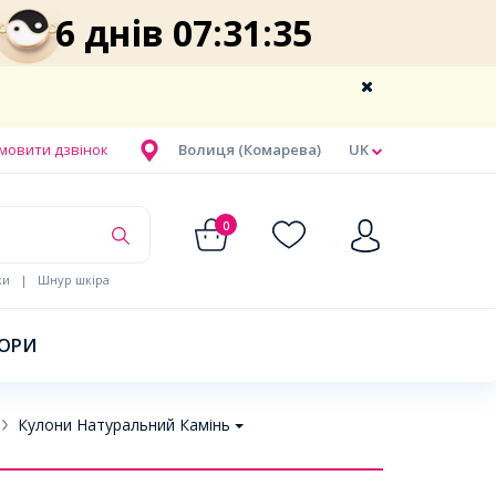
6 днів 07:31:34
мовити дзвінок
Волиця (Комарева)
UK
0
ки
|
Шнур шкіра
БОРИ
Кулони Натуральний Камінь