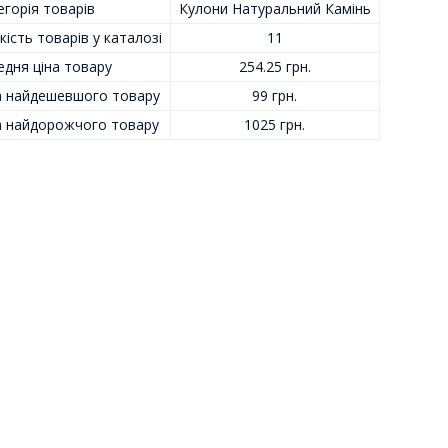
горія товарів
Кулони Натуральний Камінь
кість товарів у каталозі
11
едня ціна товару
254.25 грн.
а найдешевшого товару
99 грн.
а найдорожчого товару
1025 грн.