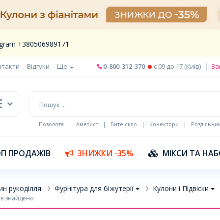
legram +380506989171
|
нтакти
Відгуки
Ще
0-800-312-370
c 09 до 17 (Київ)
За
Позолота
|
Аметист
|
Бите скло
|
Конектори
|
Роздільни
П ПРОДАЖІВ
ЗНИЖКИ -35%
МІКСИ ТА НА
ин рукоділля
Фурнітура для біжутерії
Кулони і Підвіски
ів знайдено