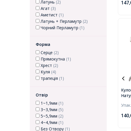
Латунь
(2)
147
Агат
(3)
Аметист
(1)
Латунь + Перламутр
(2)
Чорний Перламутр
(1)
Форма
Серце
(2)
Прямокутна
(1)
Хрест
(2)
Куля
(4)
трапеція
(1)
Куло
Отвір
Нату
Подв
1~1,9мм
(1)
Упак
Шапо
3~3,9мм
(5)
40x1
140
5~5,9мм
(2)
4~4,9мм
(1)
Без Отвору
(1)