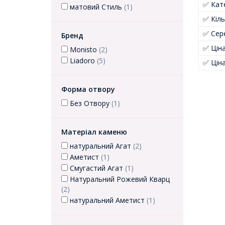
✅ Кате
матовий Стиль
(1)
✅ Кіль
✅ Сер
Бренд
✅ Цін
Monisto
(2)
Liadoro
(5)
✅ Цін
Форма отвору
Без Отвору
(1)
Матеріал каменю
натуральний Агат
(2)
Аметист
(1)
Смугастий Агат
(1)
Натуральний Рожевий Кварц
(2)
натуральний Аметист
(1)