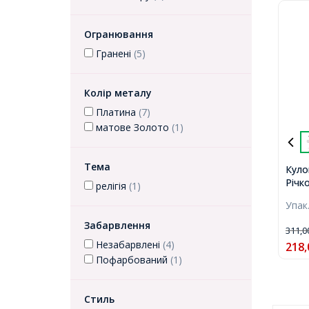
Огранювання
Гранені
(5)
Колір металу
Платина
(7)
матове Золото
(1)
Тема
Куло
Річк
релігія
(1)
Хрес
Упак
лату
26х1
Забарвлення
311,
3.5х
Незабарвлені
(4)
218,
Пофарбований
(1)
Стиль