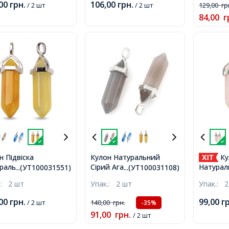
,00
грн.
106,00
грн.
/ 2 шт
/ 2 шт
129,00
гр
84,00
г
н Підвіска
Кулон Натуральний
Ку
ральний Агат,
Сірий Агат,
Натурал
...(УТ100031551)
...(УТ100031108)
ійний Конус з
Шестигранний,
Кварц, 
.:
2 шт
Упак.:
2 шт
Упак.:
2
чкою зі Сплаву, 37-
Фурнітура зі Сплаву,
Фурнітур
2 мм,
Колір: Платна, 37-
Платна,
,00
грн.
99,00
г
/ 2 шт
140,00
грн.
-35%
40х12мм, Отвір 3х4мм,
Отвір 3
91,00
грн.
/ 2 шт
каменя 