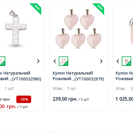
н Натуральний
Кулон Натуральний
Кулон Н
овий Перламутр,
Рожевий Кварц, Серце,
Рожевий
...(УТ100032980)
...(УТ100032979)
т, Білий, Фурнітура
Фурнітура зі Латунь,
Шестигр
.:
1 шт
Упак.:
5 шт
Упак.:
3
нь, Платина,
Платина, 22-23х20-
Фурнітур
6х2.5мм, Отвір
20.5х6-7.5мм, Отвір
Платна,
239,00
грн.
1 025,0
00
грн.
/ 5 шт
-30%
5мм,
5х8мм,
Отвір 3
00
грн.
/ 1 шт
каменя 