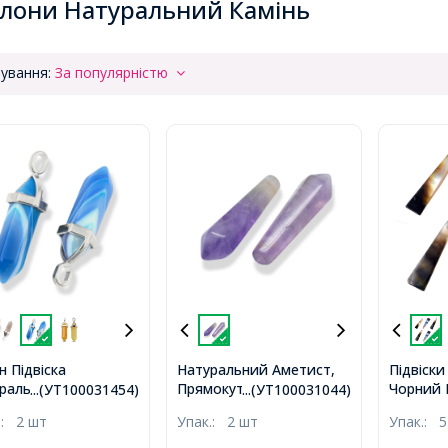
лони Натуральний Камінь
ування:
За популярністю
н Підвіска
Натуральний Аметист,
Підвіск
ральний Смугастий
Прямокутні, Грановані,
Чорний 
...(УТ100031454)
...(УТ100031044)
, Подвійний Конус з
30.5х9х8мм, Без Отвір,
Трапеці
.:
2 шт
Упак.:
2 шт
Упак.:
5
чкою зі Сплаву, 37-
Отвір 1
2мм, Отвір 3х4мм,