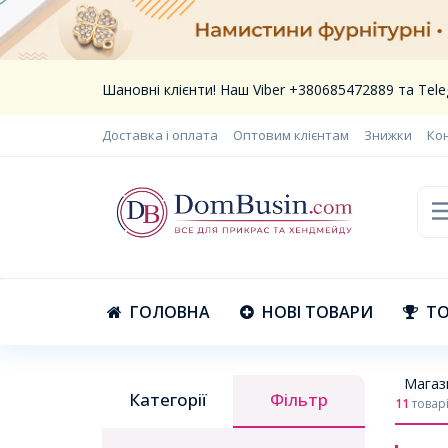
Шановні клієнти! Наш Viber +380685472889 та Te
Доставка і оплата
Оптовим клієнтам
Знижки
Ко
ГОЛОВНА
НОВІ ТОВАРИ
ТО
Магаз
Категорії
Фільтр
11
товар