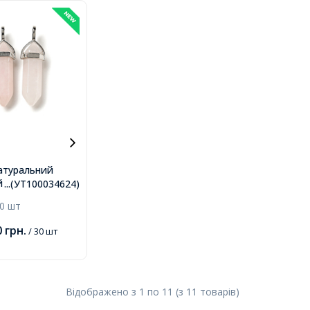
атуральний
 Кварц,
...(УТ100034624)
анний,
0 шт
а зі Сплаву,
 36-45х12мм,
0
грн.
/ 30 шт
х5мм, Діаметр
10мм,
Відображено з
1
по
11
(з
11
товарів
)