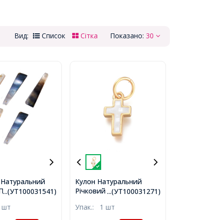
Вид:
Список
Сітка
Показано:
30
и Натуральний
Кулон Натуральний
Перламутр,
Річковий Перламутр,
...(УТ100031541)
...(УТ100031271)
я, 30х70х1мм,
Хрест, Білий, Фурнітура
 шт
Упак.:
1 шт
мм,
латунь, Матове Золото,
12х7х2.2мм, Отвір 4.5мм,