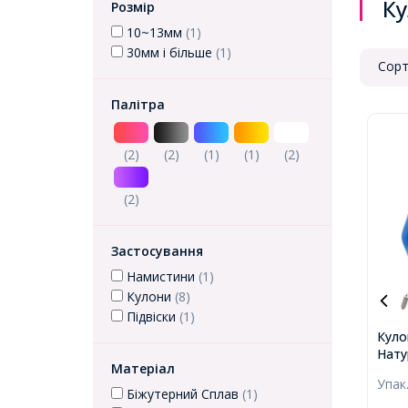
Ку
Розмір
10~13мм
(1)
30мм і більше
(1)
Сорт
Палітра
(2)
(2)
(1)
(1)
(2)
(2)
Застосування
Намистини
(1)
Кулони
(8)
Підвіски
(1)
Куло
Нату
Матеріал
Агат
Упак
Шапо
Біжутерний Сплав
(1)
40х1