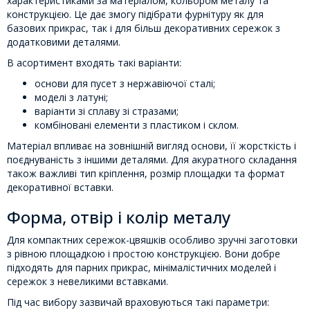
характеристиками за матеріалом, кольором металу та
конструкцією. Це дає змогу підібрати фурнітуру як для
базових прикрас, так і для більш декоративних сережок з
додатковими деталями.
В асортимент входять такі варіанти:
основи для пусет з нержавіючої сталі;
моделі з латуні;
варіанти зі сплаву зі стразами;
комбіновані елементи з пластиком і склом.
Матеріал впливає на зовнішній вигляд основи, її жорсткість і
поєднуваність з іншими деталями. Для акуратного складання
також важливі тип кріплення, розмір площадки та формат
декоративної вставки.
Форма, отвір і колір металу
Для компактних сережок-цвяшків особливо зручні заготовки
з рівною площадкою і простою конструкцією. Вони добре
підходять для парних прикрас, мінімалістичних моделей і
сережок з невеликими вставками.
Під час вибору зазвичай враховуються такі параметри: