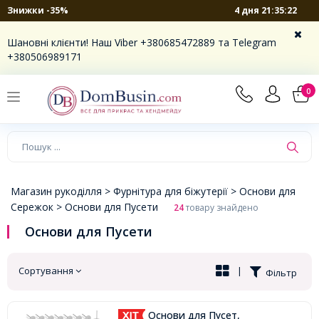
4 дня 21:35:21
Знижки -35%
×
Шановні клієнти! Наш Viber +380685472889 та Telegram
+380506989171
0
Магазин рукоділля >
Фурнітура для біжутерії >
Основи для
Сережок >
Основи для Пусети
24
товару знайдено
Основи для Пусети
Сортування
|
Фільтр
Основи для Пусет,