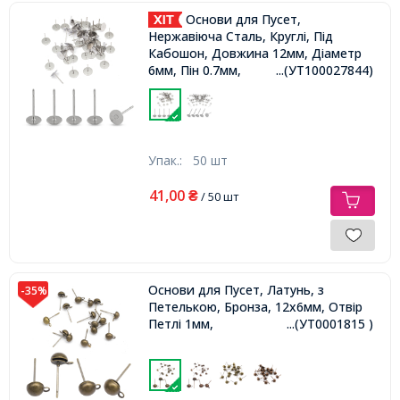
Основи для Пусет,
Нержавіюча Сталь, Круглі, Під
Кабошон, Довжина 12мм, Діаметр
6мм, Пін 0.7мм,
...(УТ100027844)
Упак.:
50 шт
41,00
₴
/ 50 шт
Основи для Пусет, Латунь, з
-35%
Петелькою, Бронза, 12х6мм, Отвір
Петлі 1мм,
...(УТ0001815 )