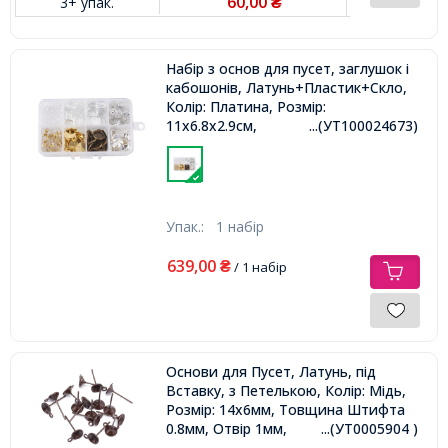
60,00
3+ упак.
₴
Набір з основ для пусет, заглушок і
кабошонів, Латунь+Пластик+Скло,
Колір: Платина, Розмір:
11х6.8х2.9см,
...(УТ100024673)
Упак.:
1 набір
639,00
₴
/ 1 набір
Основи для Пусет, Латунь, під
Вставку, з Петелькою, Колір: Мідь,
Розмір: 14х6мм, Товщина Штифта
0.8мм, Отвір 1мм,
...(УТ0005904 )