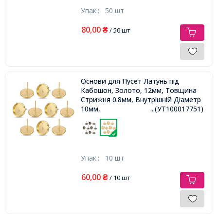
Упак.:
50 шт
80,00
₴
/ 50 шт
Основи для Пусет Латунь під
Кабошон, Золото, 12мм, Товщина
Стрижня 0.8мм, Внутрішній Діаметр
10мм,
...(УТ100017751)
Упак.:
10 шт
60,00
₴
/ 10 шт