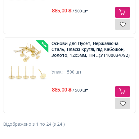
885,00
₴
/ 500 шт
Основи для Пусет, Нержавіюча
Сталь, Пласкі Круглі, під Кабошон,
Золото, 12х5мм, Пін 0.6мм,
...(УТ100034792)
Упак.:
500 шт
885,00
₴
/ 500 шт
Відображено з
1
по
24
(з
24
)