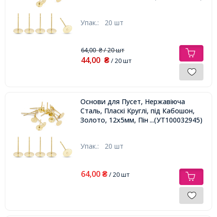
Упак.:
20 шт
64,00
/ 20 шт
₴
44,00
₴
/ 20 шт
Основи для Пусет, Нержавіюча
Сталь, Пласкі Круглі, під Кабошон,
Золото, 12х5мм, Пін 0.6мм,
...(УТ100032945)
Упак.:
20 шт
64,00
₴
/ 20 шт