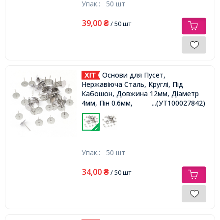
Упак.:
50 шт
39,00
₴
/ 50 шт
Основи для Пусет,
Нержавіюча Сталь, Круглі, Під
Кабошон, Довжина 12мм, Діаметр
4мм, Пін 0.6мм,
...(УТ100027842)
Упак.:
50 шт
34,00
₴
/ 50 шт