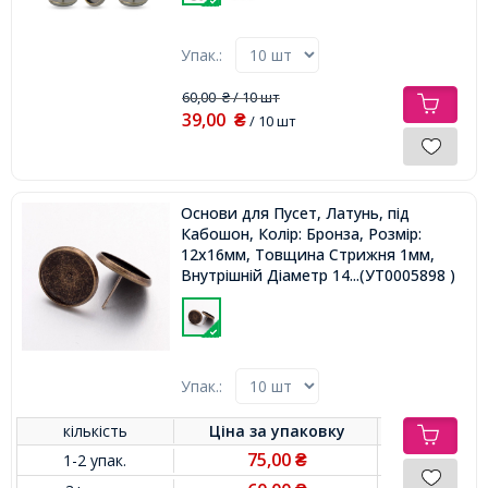
Упак.:
60,00
/ 10 шт
₴
39,00
₴
/ 10 шт
Основи для Пусет, Латунь, під
Кабошон, Колір: Бронза, Розмір:
12х16мм, Товщина Стрижня 1мм,
Внутрішній Діаметр 14мм,
...(УТ0005898 )
Упак.:
кількість
Ціна за
упаковку
75,00
1-2 упак.
₴