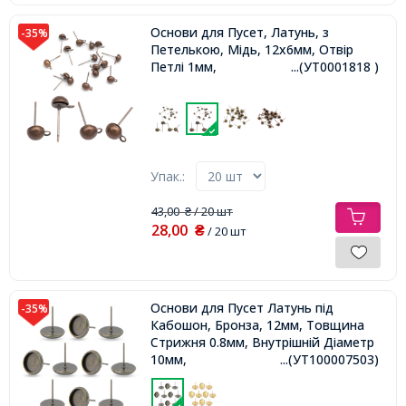
Основи для Пусет, Латунь, з
-35%
Петелькою, Мідь, 12х6мм, Отвір
Петлі 1мм,
...(УТ0001818 )
Упак.:
43,00
/ 20 шт
₴
28,00
₴
/ 20 шт
Основи для Пусет Латунь під
-35%
Кабошон, Бронза, 12мм, Товщина
Стрижня 0.8мм, Внутрішній Діаметр
10мм,
...(УТ100007503)