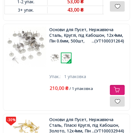
53,00
1-2 упак.
₴
43,00
3+ упак.
₴
Основи для Пусет, Нержавіюча
Сталь, Круглі, під Кабошон, 12х4мм,
Пін 0.6мм, 500шт,
...(УТ100031264)
Упак.:
1 упаковка
210,00
₴
/ 1 упаковка
Основи для Пусет, Нержавіюча
-30%
Сталь, Пласкі Круглі, під Кабошон,
Золото, 12х4мм, Пін 0.6мм,
...(УТ100032944)