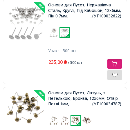
Основи для Пусет, Нержавіюча
Сталь, Круглі, Під Кабошон, 12х6мм,
Пін 0.7мм,
...(УТ100032622)
Упак.:
500 шт
235,00
₴
/ 500 шт
Основи для Пусет, Латунь, з
Петелькою, Бронза, 12х6мм, Отвір
Петлі 1мм,
...(УТ100034787)