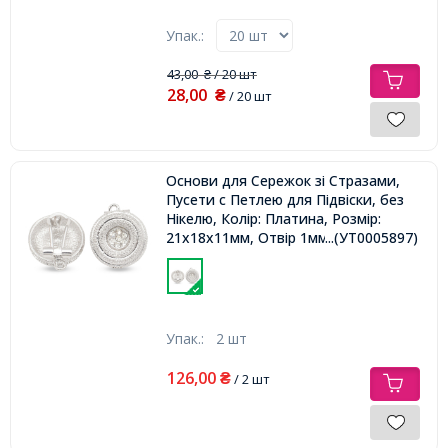
Упак.:
43,00
/ 20 шт
₴
28,00
₴
/ 20 шт
Основи для Сережок зі Стразами,
Пусети c Петлею для Підвіски, без
Нікелю, Колір: Платина, Розмір:
21х18х11мм, Отвір 1мм, Штифт
...(УТ0005897)
0.8мм,
Упак.:
2 шт
126,00
₴
/ 2 шт