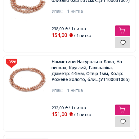
близько 62шт/37см/нитка,
...(УТ100031067)
Упак.:
1 нитка
238,00
/ 1 нитка
₴
154,00
₴
/ 1 нитка
Намистини Натуральна Лава, На
-35%
нитках, Круглий, Гальваніка,
Діаметр: 4-5мм, Отвір 1мм, Колір:
Рожеве Золото, близько
...(УТ100031065)
87шт/37см/нитка,
Упак.:
1 нитка
232,00
/ 1 нитка
₴
151,00
₴
/ 1 нитка