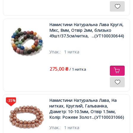
Намистини Натуральна Лава Круглі,
Мікс, 8мм, Отвір 2мм, близько
49шт/37.5см/нитка,
...(УТ100030644)
Упак.:
1 нитка
275,00
₴
/ 1 нитка
Намистини Натуральна Лава, На
-35%
нитках, Круглий, Гальваніка,
Діаметр: 10-10.5мм, Отвір 1.5мм,
Колір: Рожеве Золото, близько
...(УТ100031066)
37шт/37см/нитка,
Упак.:
1 нитка