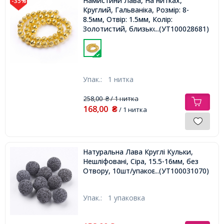
Намистини Лава, На нитках,
-35%
Круглий, Гальваніка, Розмір: 8-
8.5мм, Отвір: 1.5мм, Колір:
Золотистий, близько 45шт/38см/
...(УТ100028681)
нитка,
Упак.:
1 нитка
258,00
/ 1 нитка
₴
168,00
₴
/ 1 нитка
Натуральна Лава Круглі Кульки,
Нешліфовані, Сіра, 15.5-16мм, без
Отвору, 10шт/упаковка,
...(УТ100031070)
Упак.:
1 упаковка