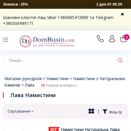
2 дня 01:00:28
Знижки -35%
×
Шановні клієнти! Наш Viber +380685472889 та Telegram
+380506989171
0
Магазин рукоділля >
Намистини >
Намистини з Натуральних
Каменів >
Лава
50
товарів знайдено
Лава Намистини
Сортування
|
Фільтр
Намистини Натуральна Лава