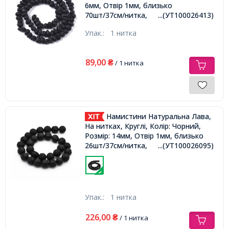
6мм, Отвір 1мм, близько
70шт/37см/нитка,
...(УТ100026413)
Упак.:
1 нитка
89,00
₴
/ 1 нитка
Намистини Натуральна Лава,
На нитках, Круглі, Колір: Чорний,
Розмір: 14мм, Отвір 1мм, близько
26шт/37см/нитка,
...(УТ100026095)
Упак.:
1 нитка
226,00
₴
/ 1 нитка