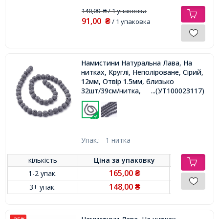
140,00
/ 1 упаковка
₴
91,00
₴
/ 1 упаковка
Намистини Натуральна Лава, На
нитках, Круглі, Неполіроване, Сірий,
12мм, Отвір 1.5мм, близько
32шт/39см/нитка,
...(УТ100023117)
Упак.:
1 нитка
кількість
Ціна за
упаковку
165,00
1-2 упак.
₴
148,00
3+ упак.
₴