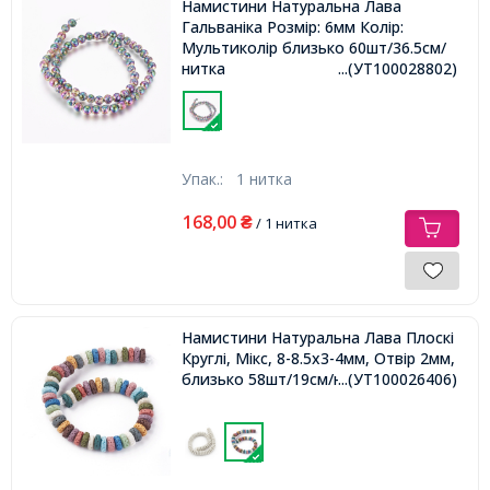
Намистини Натуральна Лава
Гальваніка Розмір: 6мм Колір:
Мультиколір близько 60шт/36.5см/
нитка
...(УТ100028802)
Упак.:
1 нитка
168,00
₴
/ 1 нитка
Намистини Натуральна Лава Плоскі
Круглі, Мікс, 8-8.5х3-4мм, Отвір 2мм,
близько 58шт/19см/нитка,
...(УТ100026406)