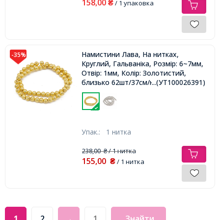
158,00
₴
/ 1 упаковка
Намистини Лава, На нитках,
-35%
Круглий, Гальваніка, Розмір: 6~7мм,
Отвір: 1мм, Колір: Золотистий,
близько 62шт/37см/нитка,
...(УТ100026391)
Упак.:
1 нитка
238,00
/ 1 нитка
₴
155,00
₴
/ 1 нитка
1
2
→
Знайти