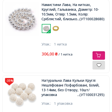
Намистини Лава, На нитках,
Круглий, Гальваніка, Діаметр: 10-
10.5мм, Отвір: 1.5мм, Колір:
Сріблястий, близько 37шт/38см/
...(УТ100028680)
нитка,
Упак.:
1 нитка
306,00
₴
/ 1 нитка
Натуральна Лава Кульки Круглі
-35%
Нешліфовані Пофарбовані, Білий,
13-14мм, без Отвору, 10шт/
упаковка
...(УТ100031295)
Упак.:
1 упаковка