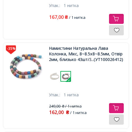
Упак.:
1 нитка
167,00
₴
/ 1 нитка
Намистини Натуральна Лава
-35%
Колонка, Мікс, 8~8.5х8~8.5мм, Отвір
2мм, близько 43шт/37см/нитка,
...(УТ100026412)
Упак.:
1 нитка
249,00
/ 1 нитка
₴
162,00
₴
/ 1 нитка