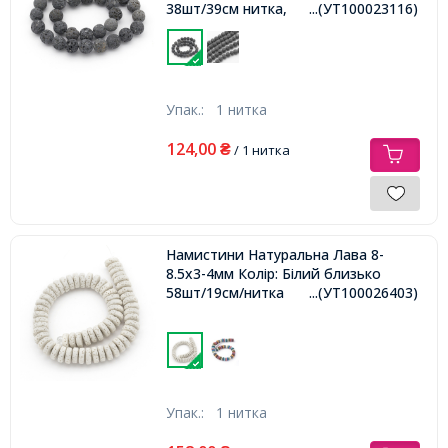
38шт/39см нитка,
...(УТ100023116)
Упак.:
1 нитка
124,00
₴
/ 1 нитка
Намистини Натуральна Лава 8-
8.5х3-4мм Колір: Білий близько
58шт/19см/нитка
...(УТ100026403)
Упак.:
1 нитка