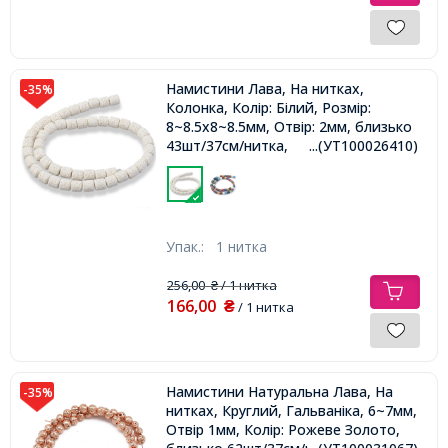
Намистини Лава, На нитках,
-35%
Колонка, Колір: Білий, Розмір:
8~8.5х8~8.5мм, Отвір: 2мм, близько
43шт/37см/нитка,
...(УТ100026410)
Упак.:
1 нитка
256,00
/ 1 нитка
₴
166,00
₴
/ 1 нитка
Намистини Натуральна Лава, На
-35%
нитках, Круглий, Гальваніка, 6~7мм,
Отвір 1мм, Колір: Рожеве Золото,