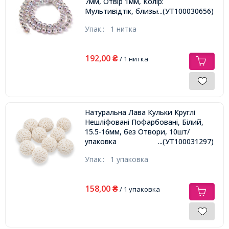
7мм, Отвір 1мм, Колір:
Мультивідтік, близько 57шт/37см/
...(УТ100030656)
нитка,
Упак.:
1 нитка
192,00
₴
/ 1 нитка
Натуральна Лава Кульки Круглі
Нешліфовані Пофарбовані, Білий,
15.5-16мм, без Отвори, 10шт/
упаковка
...(УТ100031297)
Упак.:
1 упаковка
158,00
₴
/ 1 упаковка