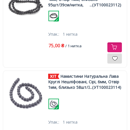
95шт/39см/нитка,
...(УТ100023112)
Упак.:
1 нитка
75,00
₴
/ 1 нитка
Намистини Натуральна Лава
Круглі Нешліфовані, Сірі, 6мм, Отвір
1мм, близько 58шт/37см/нитка,
...(УТ100023114)
Упак.:
1 нитка