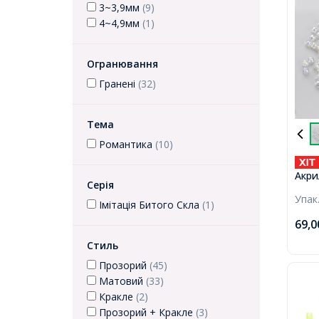
3~3,9мм
(9)
4~4,9мм
(1)
Огранювання
Гранені
(32)
Тема
Романтика
(10)
Акри
Серія
Безб
Упак
близ
Імітація Битого Скла
(1)
69,
Стиль
Прозорий
(45)
Матовий
(33)
Кракле
(2)
Прозорий + Кракле
(3)