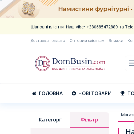
Шановні клієнти! Наш Viber +380685472889 та Te
Доставка і оплата
Оптовим клієнтам
Знижки
Ко
ГОЛОВНА
НОВІ ТОВАРИ
ТО
Магаз
Категорії
Фільтр
На