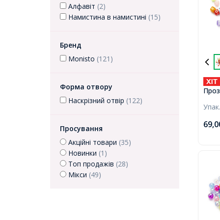
Алфавіт
(2)
Намистина в намистині
(15)
Бренд
Monisto
(121)
Форма отвору
Проз
Колір
Наскрізний отвір
(122)
Упак
6х5.
Отві
69,
130ш
Просування
Акційні товари
(35)
Новинки
(1)
Топ продажів
(28)
Мікси
(49)