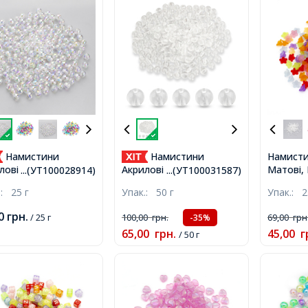
Намистини
Намистини
Намисти
Матові, 
лові Прозорі,
Акрилові Круглі Прозорі,
...(УТ100028914)
...(УТ100031587)
Мікс, 10
арвний, 6мм,
Безбарвні, 8х7мм, Отвір
.:
25 г
Упак.:
50 г
Упак.:
2
1.5мм, 
ько 190шт/25г
2мм, близько 170шт/50г,
200шт/2
00
грн.
/ 25 г
100,00
грн.
69,00
грн
-35%
65,00
грн.
45,00
г
/ 50 г