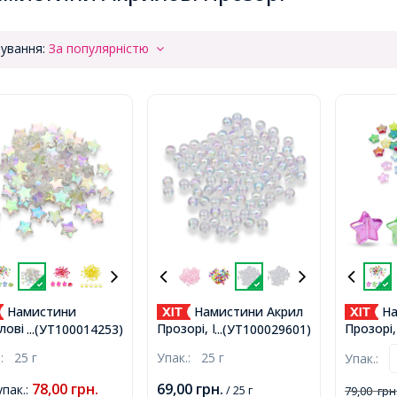
ування:
За популярністю
Намистини
Намистини Акрил
На
лові Прозорі АВ
Прозорі, Екологічні,
Прозорі,
...(УТ100014253)
...(УТ100029601)
р Зірка, Безбарвний,
Круглі, АВ колір, Колір:
Мікс, 10
.:
25 г
Упак.:
25 г
Упак.:
мм, Отвір 1.5мм,
Безбарвний, 8мм, Отвір
1.5мм, 
ько 90шт/25г,
1.5мм, 90шт/25г,
100шт/2
78,00
грн.
69,00
грн.
упак.
:
/ 25 г
79,00
грн