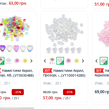
63,00
грн.
упак.
:
51,00
г
Намистини Акрил,
Намистини Акрил,
На
рі, АВ колір,
Прозорі, АВ колір,
Акрилові
...(УТ0030488)
...(УТ100014280)
е, Мікс, 8х8х3мм,
Серце, Білий, 8х8х3мм,
Перлинн
.:
25 г
Упак.:
25 г
Упак.:
2
р 1.5мм, близько
Отвір 1.5мм, близько
8мм, бл
т/25г,
130шт/25г,
69,00
г
0
грн.
88,00
грн.
-35%
-35%
0
грн.
57,00
грн.
/ 25 г
/ 25 г