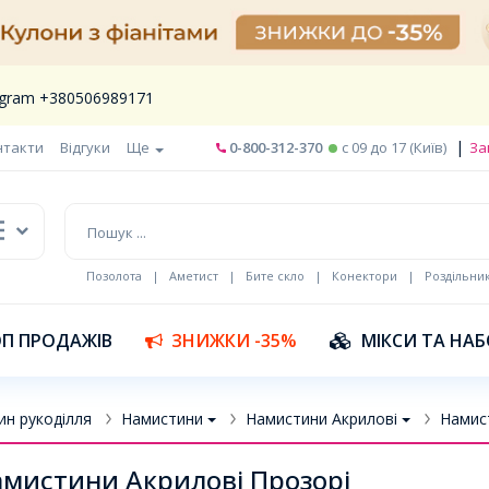
legram +380506989171
|
нтакти
Відгуки
Ще
0-800-312-370
c 09 до 17 (Київ)
За
Позолота
|
Аметист
|
Бите скло
|
Конектори
|
Роздільни
П ПРОДАЖІВ
ЗНИЖКИ -35%
МІКСИ ТА НА
ин рукоділля
Намистини
Намистини Акрилові
Намист
мистини Акрилові Прозорі