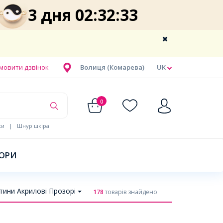
3 дня 02:32:32
мовити дзвінок
Волиця (Комарева)
UK
0
ки
|
Шнур шкіра
БОРИ
ини Акрилові Прозорі
178
товарів знайдено