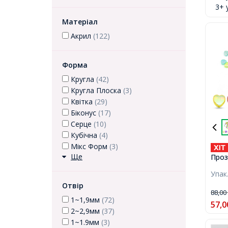
3+ 
Матеріал
Акрил
(122)
Форма
Кругла
(42)
Кругла Плоска
(3)
Квітка
(29)
Біконус
(17)
Серце
(10)
Кубічна
(4)
Мікс Форм
(3)
Ще
Прозо
Серц
Упак
Отві
Отвір
130ш
88,0
1~1,9мм
(72)
57,0
2~2,9мм
(37)
1~1.9мм
(3)