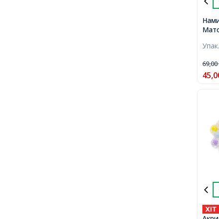
Нами
Мато
Біли
Упак
1.5м
200ш
69,0
45,0
Акри