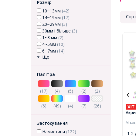
Розмір
10~13мм
(42)
Сорт
14~19мм
(17)
20~29мм
(3)
30мм і більше
(3)
1~3 мм
(2)
4~5мм
(10)
6~7мм
(14)
Ще
Палітра
(17)
(4)
(5)
(2)
(2)
(6)
(49)
(4)
(7)
(26)
Акри
Колі
Упак
Застосування
10x4
близ
Намистини
(122)
1-2 