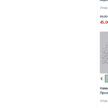
Проз
Упак
Намис
Розм
69,0
Отві
45,0
40шт
Нами
Проз
Кругл
Упак
Безб
8мм,