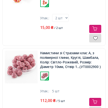
Упак.:
15,00
₴
/ 2 шт
Намистини зі Стразами клас А, з
полімерної глини, Круглі, Шамбала,
Колір: Світло-Рожевий, Розмір:
Діаметр 10мм, Отвір 1.8 ~ 2 мм,
...(УТ0002900 )
Упак.:
5 шт
112,00
₴
/ 5 шт