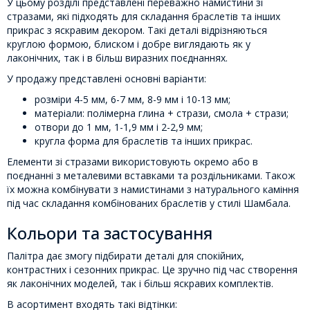
У цьому розділі представлені переважно намистини зі
стразами, які підходять для складання браслетів та інших
прикрас з яскравим декором. Такі деталі відрізняються
круглою формою, блиском і добре виглядають як у
лаконічних, так і в більш виразних поєднаннях.
У продажу представлені основні варіанти:
розміри 4-5 мм, 6-7 мм, 8-9 мм і 10-13 мм;
матеріали: полімерна глина + стрази, смола + стрази;
отвори до 1 мм, 1-1,9 мм і 2-2,9 мм;
кругла форма для браслетів та інших прикрас.
Елементи зі стразами використовують окремо або в
поєднанні з металевими вставками та роздільниками. Також
їх можна комбінувати з намистинами з натурального каміння
під час складання комбінованих браслетів у стилі Шамбала.
Кольори та застосування
Палітра дає змогу підбирати деталі для спокійних,
контрастних і сезонних прикрас. Це зручно під час створення
як лаконічних моделей, так і більш яскравих комплектів.
В асортимент входять такі відтінки: