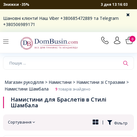
3 дня 13:16:03
Знижки -35%
×
Шановні клієнти! Наш Viber +380685472889 та Telegram
+380506989171
0
Магазин рукоділля >
Намистини >
Намистини зі Стразами >
Намистини Шамбала
9
товарів знайдено
Намистини для Браслетів в Стилі
Шамбала
Сортування
|
Фільтр