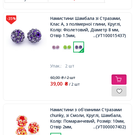
Намистини Шамбала зі Стразами,
-35%
Клас А, з полімерної глини, Круглі,
Колір: Фіолетовий, Діаметр 8 мм,
Отвір 1.5мм,
...(УТ100015437)
Упак.:
2 шт
60,00
/ 2 шт
₴
39,00
₴
/ 2 шт
Намистини з об'ємними Стразами
chunky, зі Смоли, Круглі, Шамбала,
Колір: Помаранчевий, Розмір: 10мм,
Отвір 2мм,
...(УТ000007402)