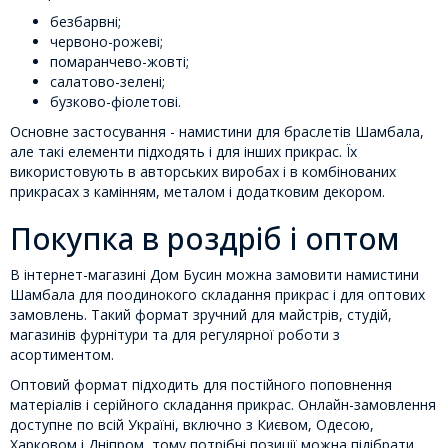
безбарвні;
червоно-рожеві;
помаранчево-жовті;
салатово-зелені;
бузково-фіолетові.
Основне застосування - намистини для браслетів Шамбала,
але такі елементи підходять і для інших прикрас. Їх
використовують в авторських виробах і в комбінованих
прикрасах з камінням, металом і додатковим декором.
Покупка в роздріб і оптом
В інтернет-магазині Дом Бусин можна замовити намистини
Шамбала для поодинокого складання прикрас і для оптових
замовлень. Такий формат зручний для майстрів, студій,
магазинів фурнітури та для регулярної роботи з
асортиментом.
Оптовий формат підходить для постійного поповнення
матеріалів і серійного складання прикрас. Онлайн-замовлення
доступне по всій Україні, включно з Києвом, Одесою,
Харковом і Дніпром, тому потрібні позиції можна підібрати