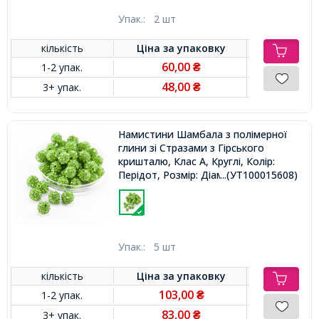
Упак.:
2 шт
кількість
Ціна за
упаковку
60,00
1-2 упак.
₴
48,00
3+ упак.
₴
Намистини Шамбала з полімерної
глини зі Стразами з Гірського
кришталю, Клас А, Круглі, Колір:
Перідот, Розмір: Діаметр 6мм, Отвір
...(УТ100015608)
0.8мм,
Упак.:
5 шт
кількість
Ціна за
упаковку
103,00
1-2 упак.
₴
83,00
3+ упак.
₴