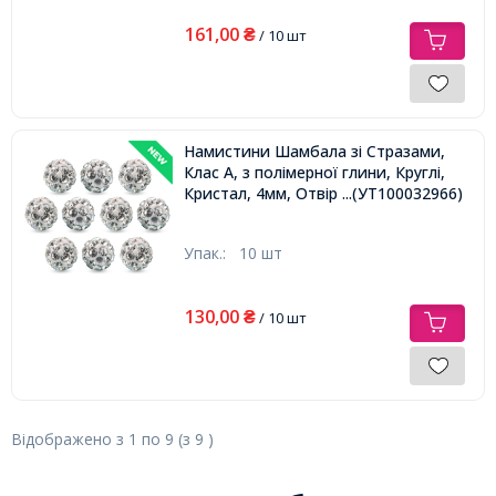
161,00
₴
/ 10 шт
Намистини Шамбала зі Стразами,
Клас А, з полімерної глини, Круглі,
Кристал, 4мм, Отвір 1мм,
...(УТ100032966)
Упак.:
10 шт
130,00
₴
/ 10 шт
Відображено з
1
по
9
(з
9
)