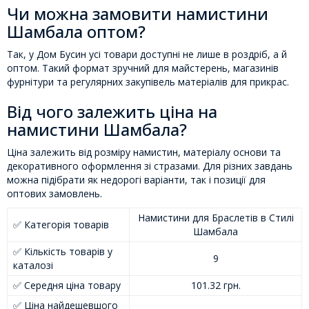
Чи можна замовити намистини
Шамбала оптом?
Так, у Дом Бусин усі товари доступні не лише в роздріб, а й
оптом. Такий формат зручний для майстерень, магазинів
фурнітури та регулярних закупівель матеріалів для прикрас.
Від чого залежить ціна на
намистини Шамбала?
Ціна залежить від розміру намистин, матеріалу основи та
декоративного оформлення зі стразами. Для різних завдань
можна підібрати як недорогі варіанти, так і позиції для
оптових замовлень.
Намистини для Браслетів в Стилі
✅ Категорія товарів
Шамбала
✅ Кількість товарів у
9
каталозі
✅ Середня ціна товару
101.32 грн.
✅ Ціна найдешевшого