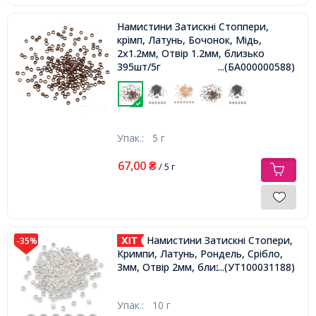
Намистини Затискні Стоппери,
крімп, Латунь, Бочонок, Мідь,
2х1.2мм, Отвір 1.2мм, близько
395шт/5г
...(БА000000588)
Упак.:
5 г
67,00
₴
/ 5 г
Намистини Затискні Стопери,
-35%
Кримпи, Латунь, Рондель, Срібло,
3мм, Отвір 2мм, близько 195шт/10г,
...(УТ100031188)
Упак.:
10 г