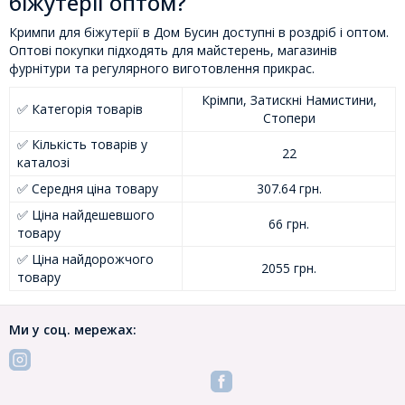
біжутерії оптом?
Кримпи для біжутерії в Дом Бусин доступні в роздріб і оптом.
Оптові покупки підходять для майстерень, магазинів
фурнітури та регулярного виготовлення прикрас.
Крімпи, Затискні Намистини,
✅ Категорія товарів
Стопери
✅ Кількість товарів у
22
каталозі
✅ Середня ціна товару
307.64 грн.
✅ Ціна найдешевшого
66 грн.
товару
✅ Ціна найдорожчого
2055 грн.
товару
Ми у соц. мережах: