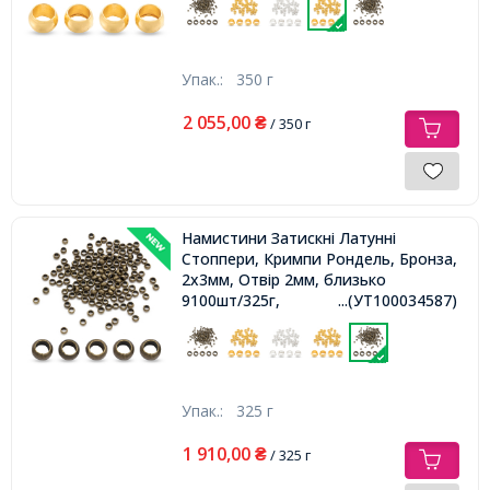
Упак.:
350 г
2 055,00
₴
/ 350 г
Намистини Затискні Латунні
Стоппери, Кримпи Рондель, Бронза,
2х3мм, Отвір 2мм, близько
9100шт/325г,
...(УТ100034587)
Упак.:
325 г
1 910,00
₴
/ 325 г