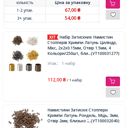
кількість
Ціна за
упаковку
67,00
1-2 упак.
₴
54,00
3+ упак.
₴
Набір Затискних Намистин
Стопперів Кримпи Латунь Циліндр,
Мікс, 2х2х0.15мм, Отвір 1.5мм, 4
...(УТ100031277)
Кольори/250шт, близько 1000шт/
набір,
Упак.:
1 набір
112,00
₴
/ 1 набір
Намистини Затискні Стоппери
Кримпи Латунь Рондель, Мідь, 3мм,
Отвір 2мм, близько 200шт/10г,
...(УТ100032040)