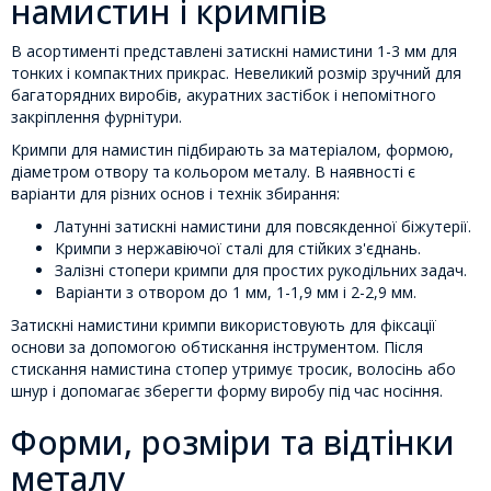
намистин і кримпів
В асортименті представлені затискні намистини 1-3 мм для
тонких і компактних прикрас. Невеликий розмір зручний для
багаторядних виробів, акуратних застібок і непомітного
закріплення фурнітури.
Кримпи для намистин підбирають за матеріалом, формою,
діаметром отвору та кольором металу. В наявності є
варіанти для різних основ і технік збирання:
Латунні затискні намистини для повсякденної біжутерії.
Кримпи з нержавіючої сталі для стійких з'єднань.
Залізні стопери кримпи для простих рукодільних задач.
Варіанти з отвором до 1 мм, 1-1,9 мм і 2-2,9 мм.
Затискні намистини кримпи використовують для фіксації
основи за допомогою обтискання інструментом. Після
стискання намистина стопер утримує тросик, волосінь або
шнур і допомагає зберегти форму виробу під час носіння.
Форми, розміри та відтінки
металу