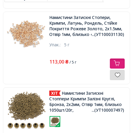
Намистини Затискні Стопери,
Кримпи, Латунь, Рондель, Стійке
Покриття Рожеве Золото, 2х1.5мм,
Отвір 1мм, близько 445шт/5г,
...(УТ100031130)
Упак.:
5 г
113,00
₴
/ 5 г
Намистини Затискні
Стоппери Кримпи Залізні Круглі,
Бронза, 2х2мм, Отвір 1мм, близько
1050шт/20г,
...(УТ100007497)