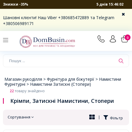
5 днів 15:46:01
Знижки -35%
×
Шановні клієнти! Наш Viber +380685472889 та Telegram
+380506989171
0
Магазин рукоділля >
Фурнітура для біжутерії >
Намистини
Фурнітурні >
Намистини Затискні (Стопери)
22
товару знайдено
Крімпи, Затискні Намистини, Стопери
Сортування
|
Фільтр