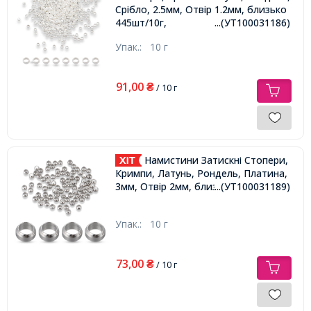
Срібло, 2.5мм, Отвір 1.2мм, близько
445шт/10г,
...(УТ100031186)
Упак.:
10 г
91,00
₴
/ 10 г
Намистини Затискні Стопери,
Кримпи, Латунь, Рондель, Платина,
3мм, Отвір 2мм, близько 195шт/10г,
...(УТ100031189)
Упак.:
10 г
73,00
₴
/ 10 г