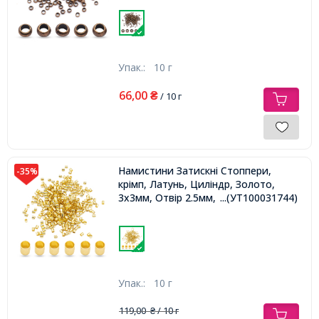
Упак.:
10 г
66,00
₴
/ 10 г
Намистини Затискні Стоппери,
-35%
крімп, Латунь, Циліндр, Золото,
3х3мм, Отвір 2.5мм,
...(УТ100031744)
Упак.:
10 г
119,00
/ 10 г
₴