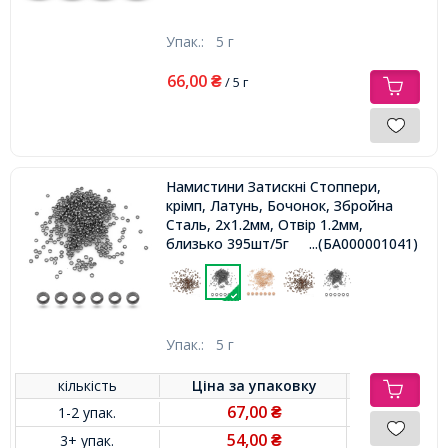
Упак.:
5 г
66,00
₴
/ 5 г
Намистини Затискні Стоппери,
крімп, Латунь, Бочонок, Збройна
Сталь, 2х1.2мм, Отвір 1.2мм,
близько 395шт/5г
...(БА000001041)
Упак.:
5 г
кількість
Ціна за
упаковку
67,00
1-2 упак.
₴
54,00
3+ упак.
₴