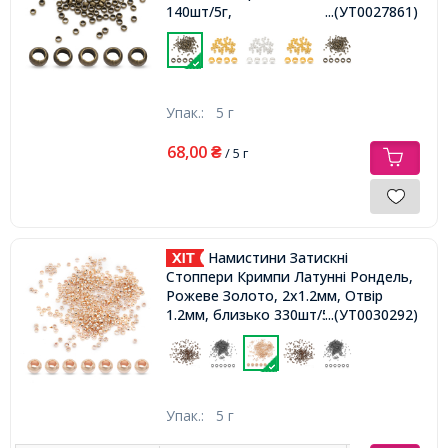
140шт/5г,
...(УТ0027861)
Упак.:
5 г
68,00
₴
/ 5 г
Намистини Затискні
Стоппери Кримпи Латунні Рондель,
Рожеве Золото, 2х1.2мм, Отвір
1.2мм, близько 330шт/5г,
...(УТ0030292)
Упак.:
5 г