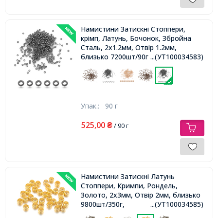
Намистини Затискні Стоппери,
крімп, Латунь, Бочонок, Збройна
Сталь, 2х1.2мм, Отвір 1.2мм,
близько 7200шт/90г
...(УТ100034583)
Упак.:
90 г
525,00
₴
/ 90 г
Намистини Затискні Латунь
Стоппери, Кримпи, Рондель,
Золото, 2x3мм, Отвір 2мм, близько
9800шт/350г,
...(УТ100034585)