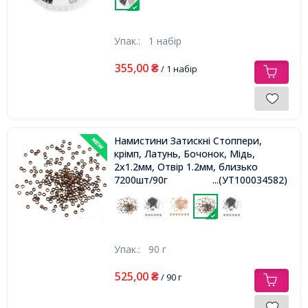
Упак.:
1 набір
355,00
₴
/ 1 набір
Намистини Затискні Стоппери,
крімп, Латунь, Бочонок, Мідь,
2х1.2мм, Отвір 1.2мм, близько
7200шт/90г
...(УТ100034582)
Упак.:
90 г
525,00
₴
/ 90 г