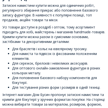
Затискні намистини купити можна для одиничних робіт,
регулярного збирання прикрас або поповнення базового
запасу фурнітури. В наявності є популярні позиції, топ
продажів, акційні товари та мікси.
Усі товари доступні в роздріб і оптом, тому асортимент
підходить для хобі, майстерень і магазинів handmade-товарів.
Кримпи купити можна разом із сумісними основами,
застібками та декоративними деталями:
Для браслетів і кольє на ювелірному тросику.
Для намиста та підвісок із фіксованим положенням
елементів.
Для сережок, брелоків і невеликих аксесуарів.
Для оптового онлайн-замовлення фурнітури в різних
кольорах металу.
Для поповнення базового набору компонентів для
біжутерії.
Для тестування різних форм і розмірів в одній техніці.
Інтернет-магазин Дом Бусин пропонує затискні намистини та
кримпи для біжутерії у зручних форматах покупки. На сторінці
можна вибирати товари за матеріалом, розміром, формою,