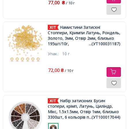
77,00
₴
/ 10 г
Намистини Затискні
Стоппери, Кримпи Латунь, Рондель,
Золото, 3мм, Отвір 2мм, близько
195шт/10г,
...(УТ100031187)
Упак.:
10 г
72,00
₴
/ 10 г
Набір затискних Бусин
стопери, крімп, Латунь, Циліндр,
Мікс, 1.5х1.5мм, Отвір 1мм, близько
3300шт, 6 кольорів по 550шт,
...(УТ100017044)