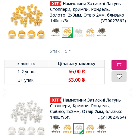
Намистини Затискні Латунь
Стоппери, Кримпи, Рондель,
Золото, 2x3мм, Отвір 2мм, близько
140шт/5г,
...(УТ0027862)
Упак.:
5 г
кількість
Ціна за
упаковку
66,00
1-2 упак.
₴
53,00
3+ упак.
₴
Намистини Затискні Латунь
Стоппери, Кримпи, Рондель,
Срібло, 2x3мм, Отвір 2мм, близько
140шт/5г,
...(УТ0027864)