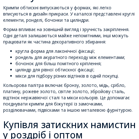
Кримпи обтискні випускаються у формах, які легко
вписуються в дизайн прикраси. У каталозі представлені круглі
елементи, ронделі, бочонки та циліндри.
Форма впливає на зовнішній вигляд і зручність закріплення.
Одні деталі залишаються майже непомітними, інші можуть
працювати як частина декоративного збирання:
кругла форма для лаконічної фіксації;
рондель для акуратного переходу між елементами;
бочонок для більш помітного кріплення;
циліндр для рівної обтискної фіксації;
мікси для підбору різних відтінків в одній покупці.
Кольорова палітра включає бронзу, золото, мідь, срібло,
платину, рожеве золото, світле золото, збройову сталь,
відтінок нержавіючої сталі та мікси кольорів. Це допомагає
поєднувати кримпи для біжутерії із замочками,
розділювачами, підвісками та іншою металевою фурнітурою.
Купівля затискних намистин
у роздріб і оптом