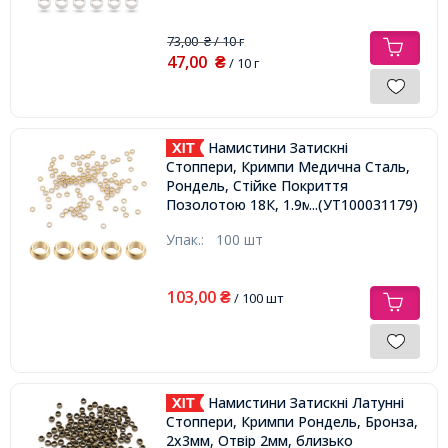
73,00
/ 10 г
₴
47,00
₴
/ 10 г
Намистини Затискні
Стоппери, Кримпи Медична Сталь,
Рондель, Стійке Покриття
Позолотою 18К, 1.9мм, Отвір 1мм,
...(УТ100031179)
Упак.:
100 шт
103,00
₴
/ 100 шт
Намистини Затискні Латунні
Стоппери, Кримпи Рондель, Бронза,
2х3мм, Отвір 2мм, близько