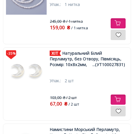
Упак.:
1 нитка
245,00
/ 1 нитка
₴
159,00
₴
/ 1 нитка
Натуральний Білий
-35%
Перламутр, без Отвору, Півмісяць,
Розмір: 10х8х2мм,
...(УТ100027831)
Упак.:
2 шт
103,00
/ 2 шт
₴
67,00
₴
/ 2 шт
Намистини Морський Перламутр,