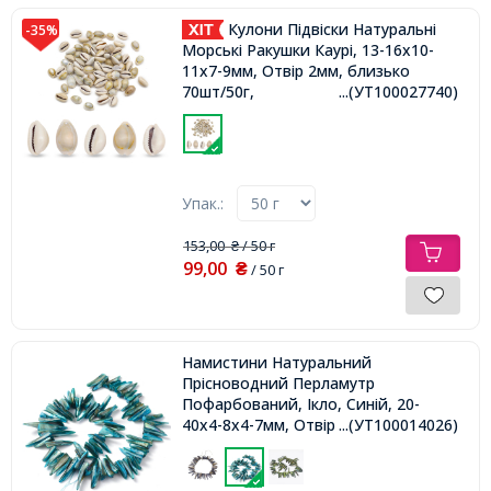
Кулони Підвіски Натуральні
-35%
Морські Ракушки Каурі, 13-16х10-
11х7-9мм, Отвір 2мм, близько
70шт/50г,
...(УТ100027740)
Упак.:
153,00
/ 50 г
₴
99,00
₴
/ 50 г
Намистини Натуральний
Прісноводний Перламутр
Пофарбований, Ікло, Синій, 20-
40x4-8x4-7мм, Отвір 1мм, близько
...(УТ100014026)
68шт/34см/нитка,