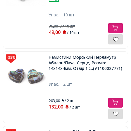
Упак.:
10 шт
76,00
/ 10 шт
₴
49,00
₴
/ 10 шт
Намистини Морський Перламутр
-35%
Абалон/Пауа, Серце, Розмір:
14х14х4мм, Отвір 1.2мм,
...(УТ100027771)
Упак.:
2 шт
203,00
/ 2 шт
₴
132,00
₴
/ 2 шт