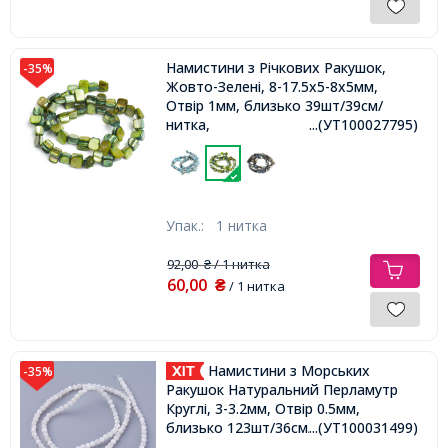
Намистини з Річкових Ракушок,
-35%
Жовто-Зелені, 8-17.5x5-8x5мм,
Отвір 1мм, близько 39шт/39см/
нитка,
...(УТ100027795)
Упак.:
1 нитка
92,00
/ 1 нитка
₴
60,00
₴
/ 1 нитка
Намистини з Морських
-35%
Ракушок Натуральний Перламутр
Круглі, 3-3.2мм, Отвір 0.5мм,
близько 123шт/36см/нитка,
...(УТ100031499)