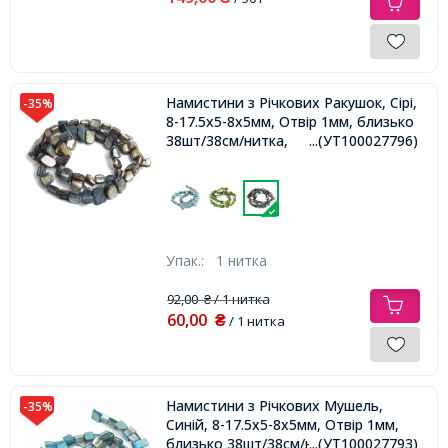
Намистини з Річкових Ракушок, Сірі,
-35%
8-17.5x5-8x5мм, Отвір 1мм, близько
38шт/38см/нитка,
...(УТ100027796)
Упак.:
1 нитка
92,00
/ 1 нитка
₴
60,00
₴
/ 1 нитка
Намистини з Річкових Мушель,
-35%
Синій, 8-17.5x5-8x5мм, Отвір 1мм,
близько 38шт/38см/нитка
...(УТ100027793)