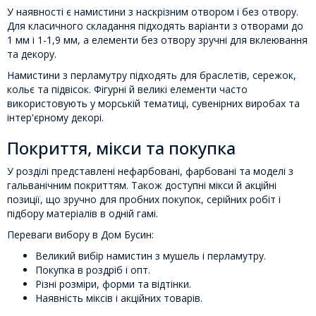
У наявності є намистини з наскрізним отвором і без отвору.
Для класичного складання підходять варіанти з отворами до
1 мм і 1-1,9 мм, а елементи без отвору зручні для вклеювання
та декору.
Намистини з перламутру підходять для браслетів, сережок,
кольє та підвісок. Фігурні й великі елементи часто
використовують у морській тематиці, сувенірних виробах та
інтер'єрному декорі.
Покриття, мікси та покупка
У розділі представлені нефарбовані, фарбовані та моделі з
гальванічним покриттям. Також доступні мікси й акційні
позиції, що зручно для пробних покупок, серійних робіт і
підбору матеріалів в одній гамі.
Переваги вибору в Дом Бусин:
Великий вибір намистин з мушель і перламутру.
Покупка в роздріб і опт.
Різні розміри, форми та відтінки.
Наявність міксів і акційних товарів.