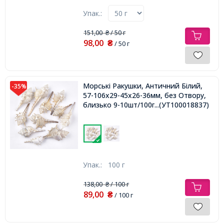
Упак.:
151,00
/ 50 г
₴
98,00
₴
/ 50 г
Морські Ракушки, Античний Білий,
-35%
57-106x29-45x26-36мм, без Отвору,
близько 9-10шт/100г
...(УТ100018837)
Упак.:
100 г
138,00
/ 100 г
₴
89,00
₴
/ 100 г