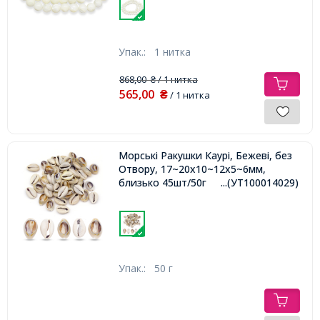
Упак.:
1 нитка
868,00
/ 1 нитка
₴
565,00
₴
/ 1 нитка
Морські Ракушки Каурі, Бежеві, без
Отвору, 17~20x10~12x5~6мм,
близько 45шт/50г
...(УТ100014029)
Упак.:
50 г