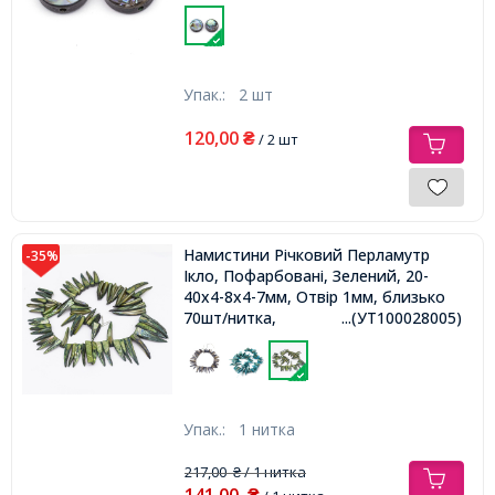
Упак.:
2 шт
120,00
₴
/ 2 шт
Намистини Річковий Перламутр
-35%
Ікло, Пофарбовані, Зелений, 20-
40x4-8x4-7мм, Отвір 1мм, близько
70шт/нитка,
...(УТ100028005)
Упак.:
1 нитка
217,00
/ 1 нитка
₴
141,00