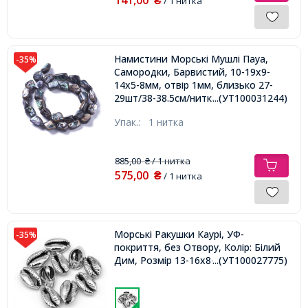
₴
/ 1 нитка
Намистини Морські Мушлі Пауа,
-35%
Самородки, Барвистий, 10-19х9-
14х5-8мм, отвір 1мм, близько 27-
29шт/38-38.5см/нитка,
...(УТ100031244)
Упак.:
1 нитка
885,00
/ 1 нитка
₴
575,00
₴
/ 1 нитка
Морські Ракушки Каурі, УФ-
-35%
покриття, без Отвору, Колір: Білий
Дим, Розмір 13-16х8-11х5-6мм,
...(УТ100027775)