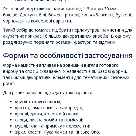
Розмірний ряд включає намистини від 1-3 мм до 30 мм і
більше. Доступні білі, бежеві, рожеві, синьо-блакитні, бузкові,
чорно-сірі та кольорові варіанти.
Такий вибір допомагає підібрати перламутрові намистини для
акуратних прикрас і більших декоративних виробів. В одному
розділі зручно порівняти розміри, фактури та відтінки.
Форми та особливості застосування
Форма намистин впливає на зовнішній вигляд готового
виробу та спосіб складання. У наявності є як базові форми,
так і більш декоративні елементи для тематичних і сезонних
робіт.
Для різних завдань підходять такі варіанти:
круглі та круглі плоскі;
крихта, шматочки та самородки;
краплі, диски, колонки й овали;
серця, листя, ромби та півмісяці;
мушлі, ікла та прямокутні елементи;
зірки, хрести, Рука Хамси та Кінське Око.