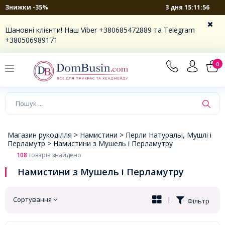
3 дня 15:11:55
Знижки -35%
×
Шановні клієнти! Наш Viber +380685472889 та Telegram
+380506989171
0
Магазин рукоділля >
Намистини >
Перли Натуральі, Мушлі і
Перламутр >
Намистини з Мушель і Перламутру
108
товарів знайдено
Намистини з Мушель і Перламутру
Сортування
|
Фільтр