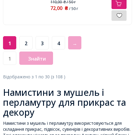
110,00
/ 50 г
₴
72,00
₴
/ 50 г
1
2
3
4
→
Знайти
Відображено з
1
по
30
(з
108
)
Намистини з мушель і
перламутру для прикрас та
декору
Намистини з мушель і перламутру використовуються для
складання прикрас, підвісок, сувенірів і декоративних виробів.