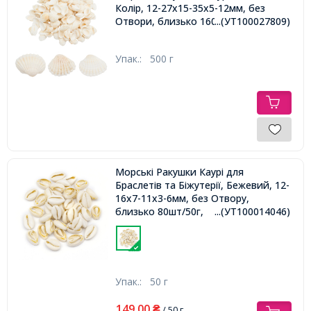
Колір, 12-27x15-35x5-12мм, без
Отвори, близько 160шт/500г,
...(УТ100027809)
Упак.:
500 г
Морські Ракушки Каурі для
Браслетів та Біжутерії, Бежевий, 12-
16x7-11x3-6мм, без Отвору,
близько 80шт/50г,
...(УТ100014046)
Упак.:
50 г
149,00
₴
/ 50 г