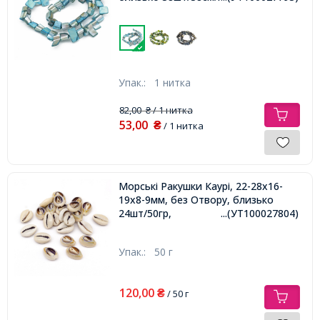
Упак.:
1 нитка
82,00
/ 1 нитка
₴
53,00
₴
/ 1 нитка
Морські Ракушки Каурі, 22-28х16-
19х8-9мм, без Отвору, близько
24шт/50гр,
...(УТ100027804)
Упак.:
50 г
120,00
₴
/ 50 г