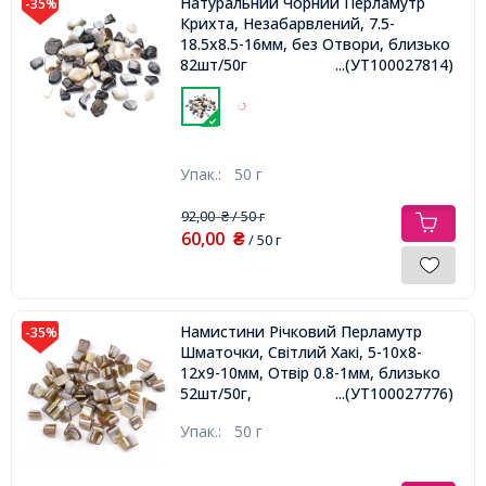
Натуральний Чорний Перламутр
-35%
Крихта, Незабарвлений, 7.5-
18.5x8.5-16мм, без Отвори, близько
82шт/50г
...(УТ100027814)
Упак.:
50 г
92,00
/ 50 г
₴
60,00
₴
/ 50 г
Намистини Річковий Перламутр
-35%
Шматочки, Світлий Хакі, 5-10x8-
12x9-10мм, Отвір 0.8-1мм, близько
52шт/50г,
...(УТ100027776)
Упак.:
50 г