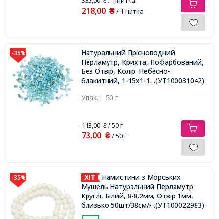
335,00
/ 1 нитка
₴
218,00
₴
/ 1 нитка
Натуральний Прісноводний
-35%
Перламутр, Крихта, Пофарбований,
Без Отвір, Колір: Небесно-
блакитний, 1-15х1-15х0.5-5мм,
...(УТ100031042)
Упак.:
50 г
113,00
/ 50 г
₴
73,00
₴
/ 50 г
Намистини з Морських
-35%
Мушель Натуральний Перламутр
Круглі, Білий, 8-8.2мм, Отвір 1мм,
близько 50шт/38см/нитка,
...(УТ100022983)