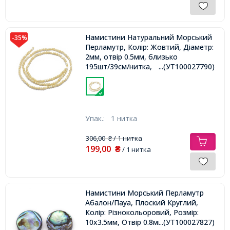
Намистини Натуральний Морський
-35%
Перламутр, Колір: Жовтий, Діаметр:
2мм, отвір 0.5мм, близько
195шт/39см/нитка,
...(УТ100027790)
Упак.:
1 нитка
306,00
/ 1 нитка
₴
199,00
₴
/ 1 нитка
Намистини Морський Перламутр
Абалон/Пауа, Плоский Круглий,
Колір: Різнокольоровий, Розмір:
10x3.5мм, Отвір 0.8мм,
...(УТ100027827)