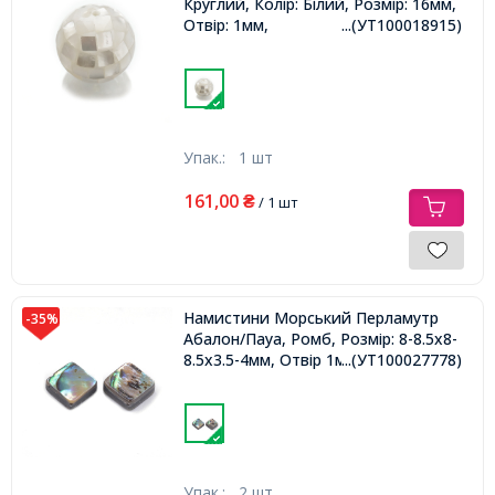
Круглий, Колір: Білий, Розмір: 16мм,
Отвір: 1мм,
...(УТ100018915)
Упак.:
1 шт
161,00
₴
/ 1 шт
Намистини Морський Перламутр
-35%
Абалон/Пауа, Ромб, Розмір: 8-8.5х8-
8.5х3.5-4мм, Отвір 1мм,
...(УТ100027778)
Упак.:
2 шт