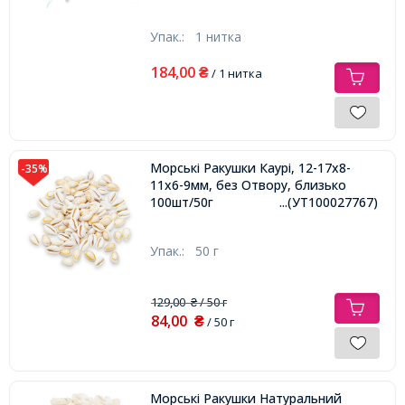
Упак.:
1 нитка
184,00
₴
/ 1 нитка
Морські Ракушки Каурі, 12-17х8-
-35%
11х6-9мм, без Отвору, близько
100шт/50г
...(УТ100027767)
Упак.:
50 г
129,00
/ 50 г
₴
84,00
₴
/ 50 г
Морські Ракушки Натуральний