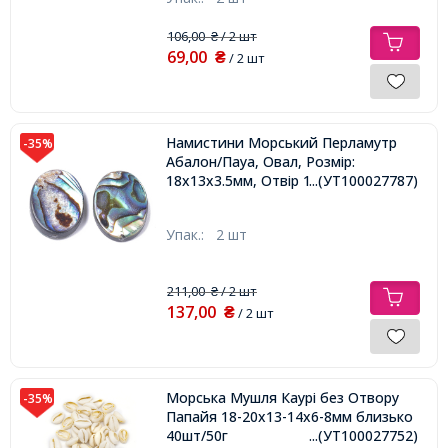
106,00
/ 2 шт
₴
69,00
₴
/ 2 шт
Намистини Морський Перламутр
-35%
Абалон/Пауа, Овал, Розмір:
18х13х3.5мм, Отвір 1мм,
...(УТ100027787)
Упак.:
2 шт
211,00
/ 2 шт
₴
137,00
₴
/ 2 шт
Морська Мушля Каурі без Отвору
-35%
Папайя 18-20x13-14x6-8мм близько
40шт/50г
...(УТ100027752)