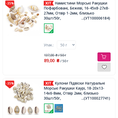
Намистини Морські Ракушки
-35%
Пофарбовані, Бежеві, 16-45x8-27x8-
27мм, Отвір 1-2мм, близько
30шт/50г,
...(УТ100006184)
Упак.:
137,00
/ 50 г
₴
89,00
₴
/ 50 г
Кулони Підвіски Натуральні
-35%
Морські Ракушки Каурі, 18-20х13-
14х6-8мм, Отвір 2мм, близько
30шт/50г,
...(УТ100027741)