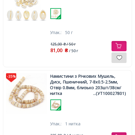
Упак.:
50 г
125,00
/ 50 г
₴
81,00
₴
/ 50 г
Намистини з Річкових Мушель,
-35%
Диск, Пшеничний, 7-8х0.5-2.5мм,
Отвір 0.8мм, близько 203шт/38см/
нитка
...(УТ100027801)
Упак.:
1 нитка