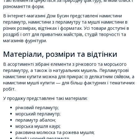
Такі елементи цінуються за природну фактуру, м'який блиск і
різноманіття форм.
В інтернет-магазині Дом Бусин представлені намистини
перламутр, намистини з перламутру та мушлі намистини в
різних розмірах, відтінках і форматах. Усі товари доступні в
роздріб і опт для приватних майстрів, студій творчості та
магазинів фурнітури.
Матеріали, розміри та відтінки
В асортименті зібрані елементи з річкового та морського
перламутру, а також із натуральних мушель. Перламутрові
намистини купити можна для прикрас із делікатним сяйвом, а
намистини мушлі купити — для більш фактурних і тематичних
робіт.
У продажу представлені такі матеріали:
річковий перламутр;
морський перламутр;
перламутр абалон;
морська мушля каурі;
раковина молюска та рожева мушля;
білий і чорний перламутр.