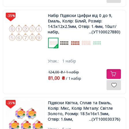
Набір Підвіски Цифри від 0 до 9,
-35%
Емаль, Колір: Білий, Розмір:
14.5х12х2.5мм, Отвір: 1.4мм, 10шт/
набір,
...(УТ100027880)
Упак.:
1 набір
124,00
/ 1 набір
₴
81,00
₴
/ 1 набір
Підвіски Квітка, Сплав та Емаль,
-35%
Колір: Мікс, Колір Металу: Світле
Золото, Розмір: 18.5х16х1.5мм,
Отвір: 1.6мм,
...(УТ100030376)