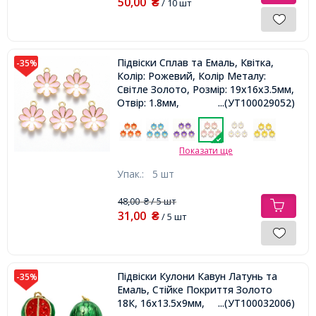
50,00
₴
/ 10 шт
Підвіски Сплав та Емаль, Квітка,
-35%
Колір: Рожевий, Колір Металу:
Світле Золото, Розмір: 19х16х3.5мм,
Отвір: 1.8мм,
...(УТ100029052)
Показати ще
Упак.:
5 шт
48,00
/ 5 шт
₴
31,00
₴
/ 5 шт
Підвіски Кулони Кавун Латунь та
-35%
Емаль, Стійке Покриття Золото
18К, 16x13.5x9мм,
...(УТ100032006)