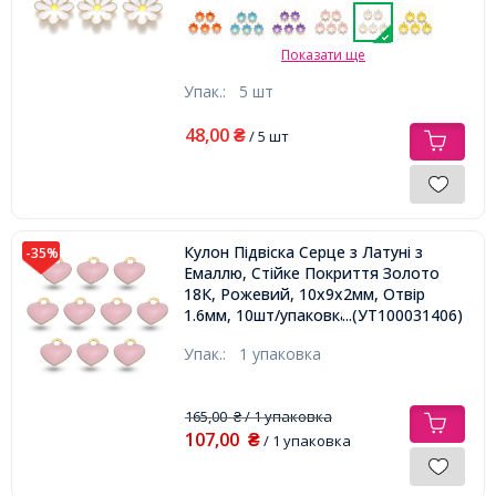
Показати ще
Упак.:
5 шт
48,00
₴
/ 5 шт
Кулон Підвіска Серце з Латуні з
-35%
Емаллю, Стійке Покриття Золото
18К, Рожевий, 10х9х2мм, Отвір
1.6мм, 10шт/упаковка
...(УТ100031406)
Упак.:
1 упаковка
165,00
/ 1 упаковка
₴
107,00
₴
/ 1 упаковка