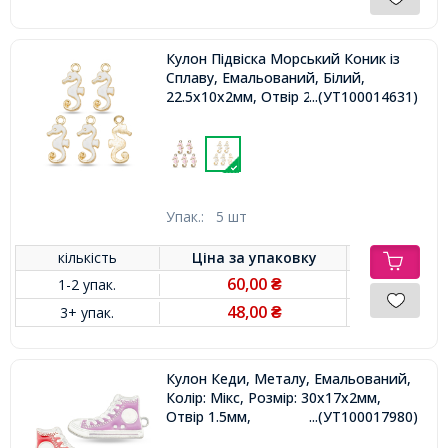
Кулон Підвіска Морський Коник із
Сплаву, Емальований, Білий,
22.5x10x2мм, Отвір 2мм,
...(УТ100014631)
Упак.:
5 шт
кількість
Ціна за
упаковку
60,00
1-2 упак.
₴
48,00
3+ упак.
₴
Кулон Кеди, Металу, Емальований,
Колір: Мікс, Розмір: 30x17x2мм,
Отвір 1.5мм,
...(УТ100017980)