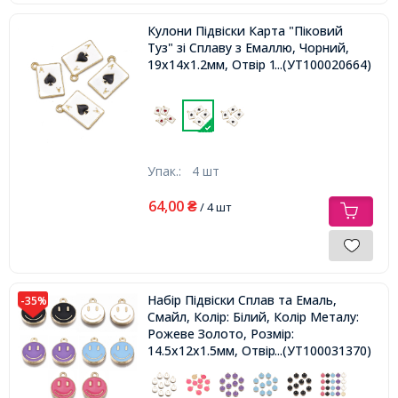
Кулони Підвіски Карта "Піковий
Туз" зі Сплаву з Емаллю, Чорний,
19x14х1.2мм, Отвір 1.7мм,
...(УТ100020664)
Упак.:
4 шт
64,00
₴
/ 4 шт
Набір Підвіски Сплав та Емаль,
-35%
Смайл, Колір: Білий, Колір Металу:
Рожеве Золото, Розмір:
14.5х12х1.5мм, Отвір: 1.5мм, 10шт/
...(УТ100031370)
набір,