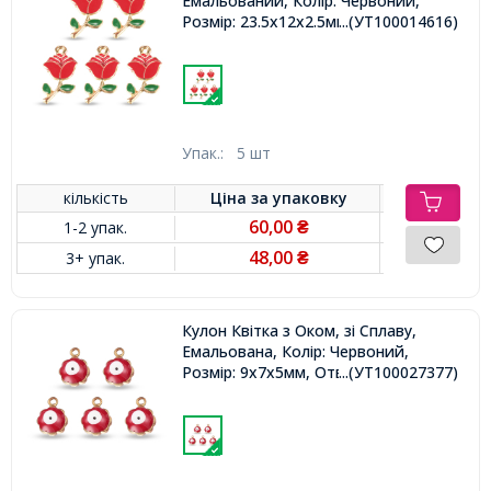
Емальований, Колір: Червоний,
Розмір: 23.5x12x2.5мм, Отвір 1.5мм,
...(УТ100014616)
Упак.:
5 шт
кількість
Ціна за
упаковку
60,00
1-2 упак.
₴
48,00
3+ упак.
₴
Кулон Квітка з Оком, зі Сплаву,
Емальована, Колір: Червоний,
Розмір: 9x7x5мм, Отвір 1мм,
...(УТ100027377)