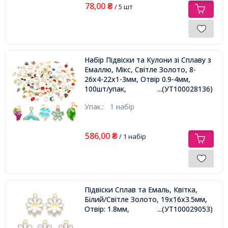
78,00
₴
/ 5 шт
Набір Підвіски та Кулони зі Сплаву з
Емаллю, Мікс, Світле Золото, 8-
26x4-22x1-3мм, Отвір 0.9-4мм,
100шт/упак,
...(УТ100028136)
Упак.:
1 набір
586,00
₴
/ 1 набір
Підвіски Сплав та Емаль, Квітка,
Білий/Світле Золото, 19х16х3.5мм,
Отвір: 1.8мм,
...(УТ100029053)