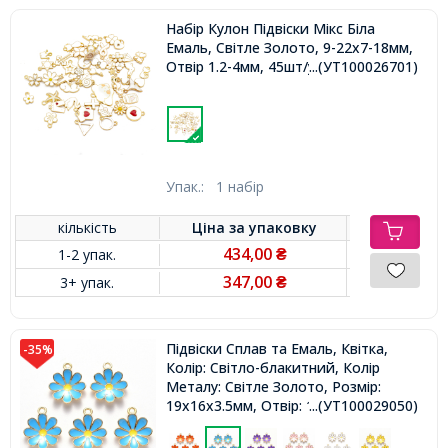
Набір Кулон Підвіски Мікс Біла
Емаль, Світле Золото, 9-22х7-18мм,
Отвір 1.2-4мм, 45шт/упак
...(УТ100026701)
Упак.:
1 набір
кількість
Ціна за
упаковку
434,00
1-2 упак.
₴
347,00
3+ упак.
₴
Підвіски Сплав та Емаль, Квітка,
-35%
Колір: Світло-блакитний, Колір
Металу: Світле Золото, Розмір:
19х16х3.5мм, Отвір: 1.8мм,
...(УТ100029050)