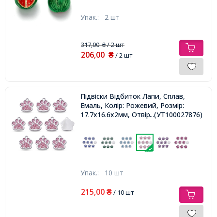
Упак.:
2 шт
317,00
/ 2 шт
₴
206,00
₴
/ 2 шт
Підвіски Відбиток Лапи, Сплав,
Емаль, Колір: Рожевий, Розмір:
17.7х16.6х2мм, Отвір: 2мм,
...(УТ100027876)
Упак.:
10 шт
215,00
₴
/ 10 шт