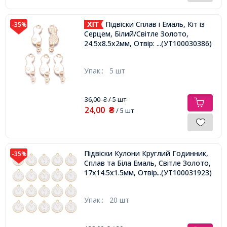
Підвіски Сплав і Емаль, Кіт із
-35%
Серцем, Білий/Світле Золото,
24.5х8.5х2мм, Отвір: 1.8мм,
...(УТ100030386)
Упак.:
5 шт
36,00
/ 5 шт
₴
24,00
₴
/ 5 шт
Підвіски Кулони Круглий Годинник,
-35%
Сплав та Біла Емаль, Світле Золото,
17х14.5х1.5мм, Отвір 1.5мм,
...(УТ100031923)
Упак.:
20 шт