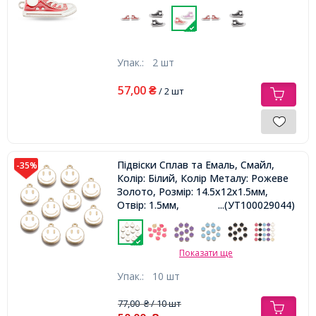
Упак.:
2 шт
57,00
₴
/ 2 шт
Підвіски Сплав та Емаль, Смайл,
-35%
Колір: Білий, Колір Металу: Рожеве
Золото, Розмір: 14.5х12х1.5мм,
Отвір: 1.5мм,
...(УТ100029044)
Показати ще
Упак.:
10 шт
77,00
/ 10 шт
₴