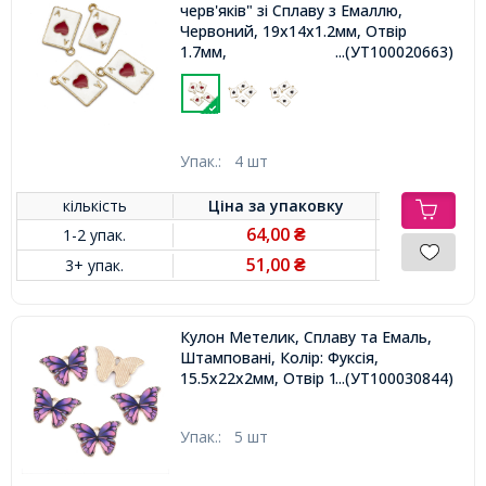
черв'яків" зі Сплаву з Емаллю,
Червоний, 19x14х1.2мм, Отвір
1.7мм,
...(УТ100020663)
Упак.:
4 шт
кількість
Ціна за
упаковку
64,00
1-2 упак.
₴
51,00
3+ упак.
₴
Кулон Метелик, Сплаву та Емаль,
Штамповані, Колір: Фуксія,
15.5х22х2мм, Отвір 1.8мм,
...(УТ100030844)
Упак.:
5 шт