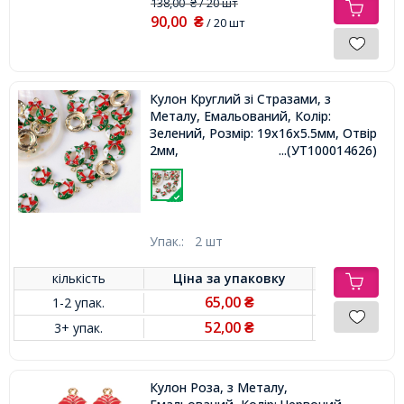
138,00
/ 20 шт
₴
90,00
₴
/ 20 шт
Кулон Круглий зі Стразами, з
Металу, Емальований, Колір:
Зелений, Розмір: 19x16x5.5мм, Отвір
2мм,
...(УТ100014626)
Упак.:
2 шт
кількість
Ціна за
упаковку
65,00
1-2 упак.
₴
52,00
3+ упак.
₴
Кулон Роза, з Металу,