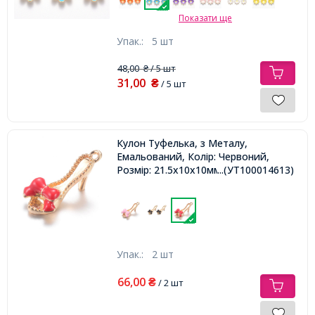
Показати ще
Упак.:
5 шт
48,00
/ 5 шт
₴
31,00
₴
/ 5 шт
Кулон Туфелька, з Металу,
Емальований, Колір: Червоний,
Розмір: 21.5x10x10мм, Отвір 1.5мм,
...(УТ100014613)
Упак.:
2 шт
66,00
₴
/ 2 шт