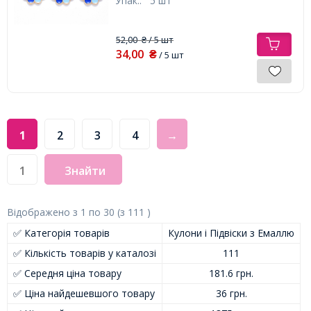
Упак.:
5 шт
52,00
/ 5 шт
₴
34,00
₴
/ 5 шт
1
2
3
4
→
Знайти
Відображено з
1
по
30
(з
111
)
✅ Категорія товарів
Кулони і Підвіски з Емаллю
✅ Кількість товарів у каталозі
111
✅ Середня ціна товару
181.6 грн.
✅ Ціна найдешевшого товару
36 грн.