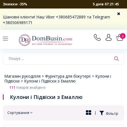
5 днів 07:21:44
Знижки -35%
×
Шановні клієнти! Наш Viber +380685472889 та Telegram
+380506989171
0
Магазин рукоділля >
Фурнітура для біжутерії >
Кулони і
Підвіски >
Кулони і Підвіски з Емаллю
111
товарів знайдено
Кулони і Підвіски з Емаллю
Сортування
|
Фільтр