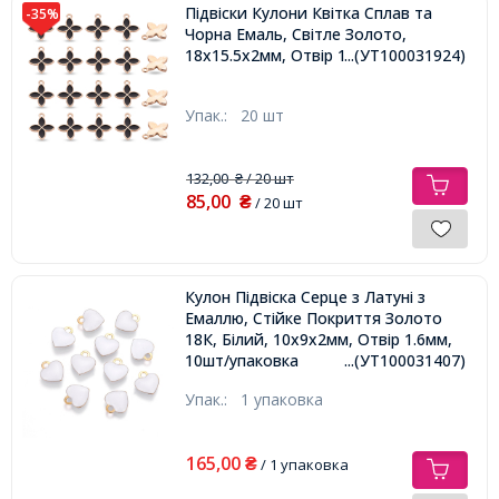
Підвіски Кулони Квітка Сплав та
-35%
Чорна Емаль, Світле Золото,
18х15.5х2мм, Отвір 1.5мм,
...(УТ100031924)
Упак.:
20 шт
132,00
/ 20 шт
₴
85,00
₴
/ 20 шт
Кулон Підвіска Серце з Латуні з
Емаллю, Стійке Покриття Золото
18К, Білий, 10х9х2мм, Отвір 1.6мм,
10шт/упаковка
...(УТ100031407)
Упак.:
1 упаковка
165,00
₴
/ 1 упаковка