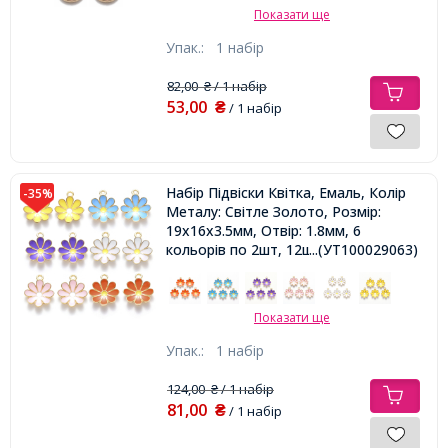
Показати ще
Упак.:
1 набір
82,00
/ 1 набір
₴
53,00
₴
/ 1 набір
Набір Підвіски Квітка, Емаль, Колір
-35%
Металу: Світле Золото, Розмір:
19х16х3.5мм, Отвір: 1.8мм, 6
кольорів по 2шт, 12шт/набір,
...(УТ100029063)
Показати ще
Упак.:
1 набір
124,00
/ 1 набір
₴
81,00
₴
/ 1 набір