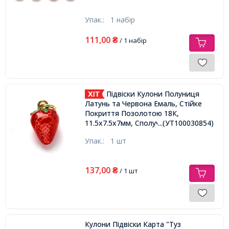
Упак.:
1 набір
111,00
₴
/ 1 набір
Підвіски Кулони Полуниця
Латунь та Червона Емаль, Стійке
Покриття Позолотою 18К,
...(УТ100030854)
11.5х7.5х7мм, Сполучне кільце
4х0.6,
Упак.:
1 шт
137,00
₴
/ 1 шт
Кулони Підвіски Карта "Туз