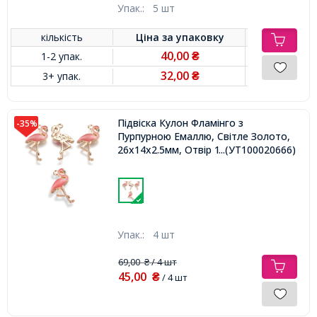
Упак.:
5 шт
кількість
Ціна за
упаковку
40,00
1-2 упак.
₴
32,00
3+ упак.
₴
Підвіска Кулон Фламінго з
-35%
Пурпурною Емаллю, Світле Золото,
26x14x2.5мм, Отвір 1мм,
...(УТ100020666)
Упак.:
4 шт
69,00
/ 4 шт
₴
45,00
₴
/ 4 шт