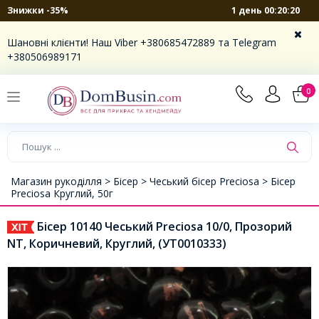
1 день 00:20:19
Знижки -35%
Шановні клієнти! Наш Viber +380685472889 та Telegram
+380506989171
0
Магазин рукоділля >
Бісер >
Чеський бісер Preciosa >
Бісер
Preciosa Круглий, 50г
Бісер 10140 Чеський Preciosa 10/0, Прозорий
NT, Коричневий, Круглий, (УТ0010333)