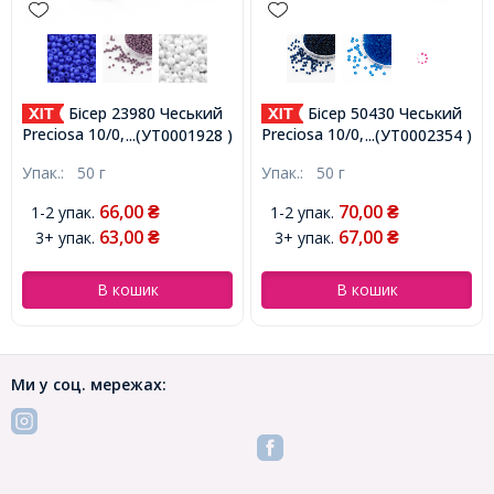
Бісер 23980 Чеський
Бісер 50430 Чеський
Preciosa 10/0, Природний
Preciosa 10/0, Прозорий
...(УТ0001928 )
...(УТ0002354 )
Непрозорий NO, Чорний,
NT, Зелений, Круглий,
Упак.:
50 г
Упак.:
50 г
Круглий, (УТ0001928)
(УТ0002354)
66,00
70,00
1-2 упак.
1-2 упак.
₴
₴
63,00
67,00
3+ упак.
3+ упак.
₴
₴
В кошик
В кошик
Ми у соц. мережах: