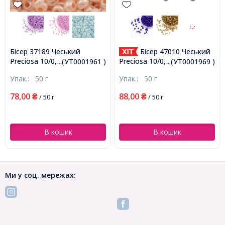
Бісер 37189 Чеський
Бісер 47010 Чеський
Preciosa 10/0, Алебастр AL,
Preciosa 10/0, Прозорий з
...(УТ0001961 )
...(УТ0001969 )
Персиковий, Круглий,
Срібною Смугою TSL,
Упак.:
50 г
Упак.:
50 г
(УТ0001961)
Чорний, Круглий,
(УТ0001969)
78,00
88,00
₴
/ 50 г
₴
/ 50 г
В кошик
В кошик
Ми у соц. мережах: