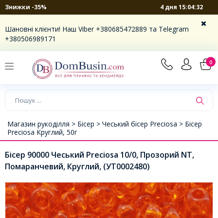
4 дня 15:04:32
Знижки -35%
Шановні клієнти! Наш Viber +380685472889 та Telegram
+380506989171
0
Магазин рукоділля >
Бісер >
Чеський бісер Preciosa >
Бісер
Preciosa Круглий, 50г
Бісер 90000 Чеський Preciosa 10/0, Прозорий NT,
Помаранчевий, Круглий, (УТ0002480)