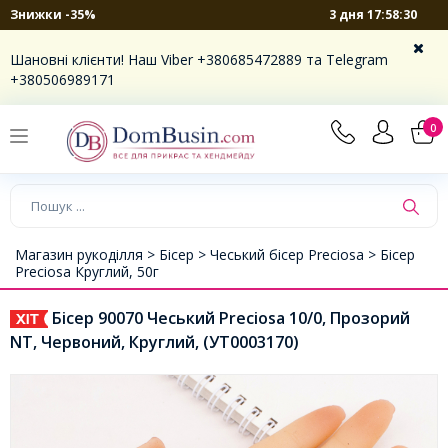
3 дня 17:58:29
Знижки -35%
Шановні клієнти! Наш Viber +380685472889 та Telegram
+380506989171
0
Магазин рукоділля >
Бісер >
Чеський бісер Preciosa >
Бісер
Preciosa Круглий, 50г
Бісер 90070 Чеський Preciosa 10/0, Прозорий
NT, Червоний, Круглий, (УТ0003170)