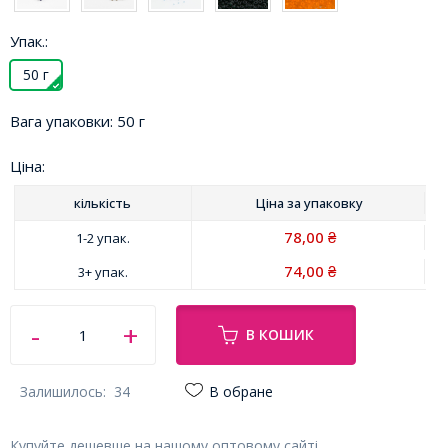
Упак.:
50 г
Вага упаковки:
50 г
Ціна:
кількість
Ціна за
упаковку
78,00
1-2 упак.
₴
74,00
3+ упак.
₴
В КОШИК
Залишилось:
34
В обране
Купуйте дешевше на нашому оптовому сайті