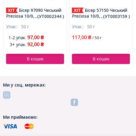
Бісер 97090 Чеський
Бісер 57150 Чеський
Preciosa 10/0, Прозорий зі
Preciosa 10/0, Прозорий зі
...(УТ0002344 )
...(УТ0003159 )
срібною смугою TSL,
срібною смугою TSL,
Упак.:
50 г
Упак.:
50 г
Червоний, Круглий,
Зелений, Круглий,
(УТ0002344)
(УТ0003159)
97,00
117,00
1-2 упак.
₴
₴
/ 50 г
92,00
3+ упак.
₴
В кошик
В кошик
Ми у соц. мережах:
Ми приймаємо: