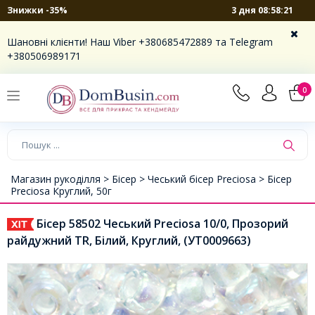
3 дня 08:58:21
Знижки -35%
Шановні клієнти! Наш Viber +380685472889 та Telegram
+380506989171
0
Магазин рукоділля >
Бісер >
Чеський бісер Preciosa >
Бісер
Preciosa Круглий, 50г
Бісер 58502 Чеський Preciosa 10/0, Прозорий
райдужний TR, Білий, Круглий, (УТ0009663)