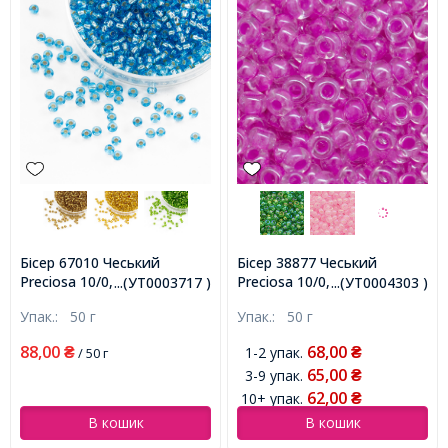
Бісер 67010 Чеський
Бісер 38877 Чеський
Preciosa 10/0, Прозорий зі
Preciosa 10/0, Прозорий
...(УТ0003717 )
...(УТ0004303 )
срібною смугою TSL, Синій,
райдужний TR, Бузковий,
Упак.:
50 г
Упак.:
50 г
Круглий, (УТ0003717)
Круглий, (УТ0004303)
88,00
68,00
1-2 упак.
₴
/ 50 г
₴
65,00
3-9 упак.
₴
62,00
10+ упак.
₴
В кошик
В кошик