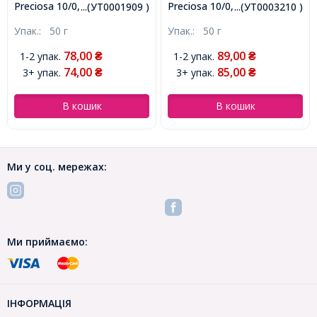
Preciosa 10/0, Алебастр AL,
Preciosa 10/0, Непрозорий
...(УТ0001909 )
...(УТ0003210 )
Блакитний, Круглий,
Райдужний OL, Білий,
Упак.:
50 г
Упак.:
50 г
(УТ0001909)
Круглий, (УТ0003210)
78,00
89,00
1-2 упак.
1-2 упак.
₴
₴
74,00
85,00
3+ упак.
3+ упак.
₴
₴
В кошик
В кошик
Ми у соц. мережах:
Ми приймаємо:
ІНФОРМАЦІЯ