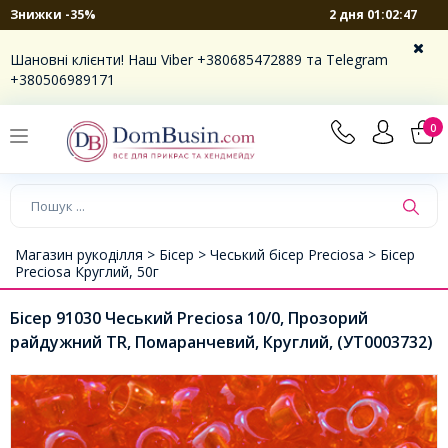
2 дня 01:02:46
Знижки -35%
Шановні клієнти! Наш Viber +380685472889 та Telegram
+380506989171
0
Магазин рукоділля >
Бісер >
Чеський бісер Preciosa >
Бісер
Preciosa Круглий, 50г
Бісер 91030 Чеський Preciosa 10/0, Прозорий
райдужний TR, Помаранчевий, Круглий, (УТ0003732)