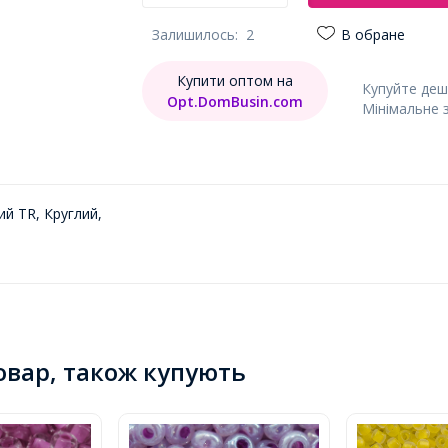
Залишилось:
2
В обране
Купити оптом на
Купуйте деш
Opt.DomBusin.com
Мінімальне 
ий TR, Круглий,
товар, також купують