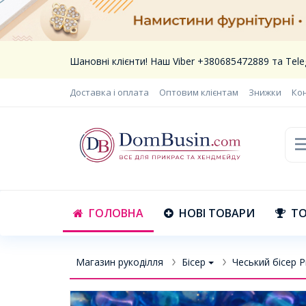
Шановні клієнти! Наш Viber +380685472889 та Te
Доставка і оплата
Оптовим клієнтам
Знижки
Ко
ГОЛОВНА
НОВІ ТОВАРИ
ТО
Магазин рукоділля
Бісер
Чеський бісер P