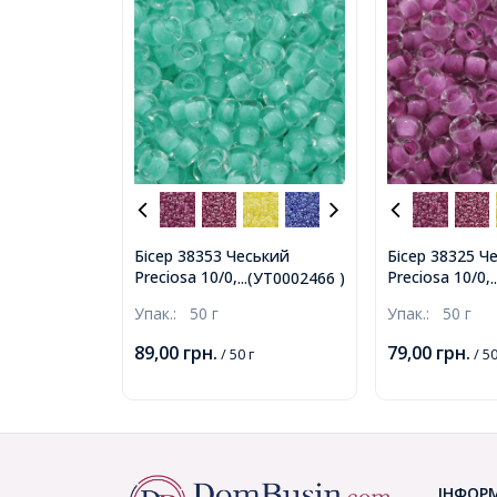
Бісер 38353 Чеський
Бісер 38325 Ч
Preciosa 10/0, Прозорий
Preciosa 10/0
...(УТ0002466 )
Забарвлення з Середини
Забарвлення 
Упак.:
50 г
Упак.:
50 г
CTC, Зелений, Круглий,
CTC, Бузковий
(УТ0002466)
(УТ0002468)
89,00
грн.
79,00
грн.
/ 50 г
/ 50
ІНФОР