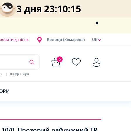
3 дня 23:10:15
мовити дзвінок
Волиця (Комарева)
UK
0
ки
|
Шнур шкіра
БОРИ
a 10/0, Прозорий райдужний TR,