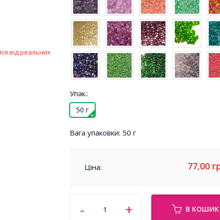
ися від реальних
Упак.:
50 г
Вага упаковки:
50 г
77,00
г
Ціна:
В КОШИК