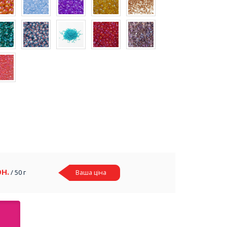
рн.
/ 50 г
Ваша ціна