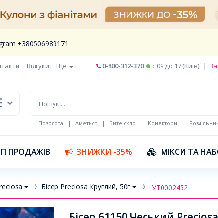
legram +380506989171
|
нтакти
Відгуки
Ще
0-800-312-370
c 09 до 17 (Київ)
За
Позолота
|
Аметист
|
Бите скло
|
Конектори
|
Роздільни
П ПРОДАЖІВ
ЗНИЖКИ -35%
МІКСИ ТА НА
reciosa
Бісер Preciosa Круглий, 50г
УТ0002452
Бісер 61150 Чеський Precios