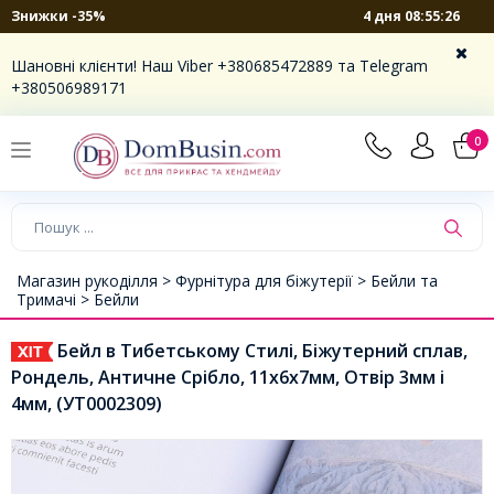
4 дня 08:55:26
Знижки -35%
Шановні клієнти! Наш Viber +380685472889 та Telegram
+380506989171
0
Магазин рукоділля >
Фурнітура для біжутерії >
Бейли та
Тримачі >
Бейли
Бейл в Тибетському Стилі, Біжутерний сплав,
Рондель, Античне Срібло, 11х6х7мм, Отвір 3мм і
4мм, (УТ0002309)