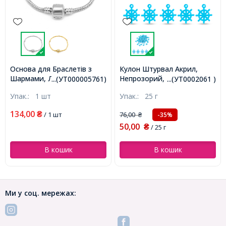
Основа для Браслетів з
Кулон Штурвал Акрил,
Шармами, Латунь, з
Непрозорий, Колір:
...(УТ000005761)
...(УТ0002061 )
Застібкою, Колір: Платина,
Блакитний, Розмір:
Упак.:
1 шт
Упак.:
25 г
Довжина 170мм (без
20х17х2мм, Отвір 2мм,
урахування Застібки),
близько 90шт / 25г,
134,00
₴
/ 1 шт
76,00
-35%
₴
Товщина 3 мм,
(УТ0002061)
50,00
(УТ000005761)
₴
/ 25 г
В кошик
В кошик
Ми у соц. мережах: