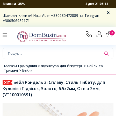
4 дня 21:05:14
Знижки -35%
Шановні клієнти! Наш Viber +380685472889 та Telegram
+380506989171
0
Магазин рукоділля >
Фурнітура для біжутерії >
Бейли та
Тримачі >
Бейли
Бейл Рондель зі Сплаву, Стиль Тибету, для
Кулонів і Підвісок, Золото, 6.5х2мм, Отвір 2мм,
(УТ100010591)