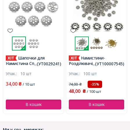
Намистини-
Шапочки для
Розділювачі Сплав Квітка
Намистина Сплав Квітка,
...(УТ100007545)
...(УТ0029241)
Тібетський Стиль, Античне
Тибетський Стиль,
Упак.:
100 шт
Упак.:
10 шт
Срібло, 6.5мм, Отвір 2мм,
Античне Срібло, 14х5мм,
(УТ100007545)
Отвір 2мм, (УТ0029241)
34,00
74,00
₴
/ 10 шт
-35%
₴
48,00
₴
/ 100 шт
В кошик
В кошик
Ми у соц. мережах: