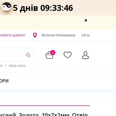
5 днів 09:33:46
мовити дзвінок
Волиця (Комарева)
UK
0
ки
|
Шнур шкіра
БОРИ
углий, Золото, 10х7х2мм, Отвір