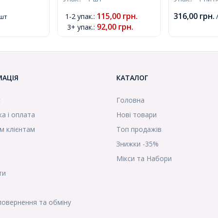
На нитках, Кр
 Колір:
50м/котушка,
Білий, Діаме
р:
(УТ100009177)
115,00
грн.
316,00
грн.
1-2 упак.
:
 шт
/
Отвір 1.5мм,
 (УТ0002050)
92,00
грн.
3+ упак.
:
/ нитка, (УТ
МАЦІЯ
КАТАЛОГ
с
Головна
а і оплата
Нові товари
м клієнтам
Топ продажів
Знижки -35%
Мікси та Набори
ти
повернення та обміну