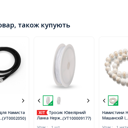
товар, також купують
для Намиста
Тросик Ювелірний
Намистини Н
Машанскій Н
бка Карабін з
Ланка Нержавіюча Сталь,
...(УТ0002050)
...(УТ100009177)
.
Золотистим 
цюжком,
Білий, 0.38мм, близько
Упак.:
1 шт
Упак.:
1 нит