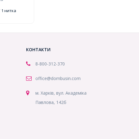
углі, Колір:
тр: 10мм,
 1 нитка
 близько 38шт
100013923)
КОНТАКТИ
8-800
-312-370
office@dombusin.com
м. Харків, вул. Академіка
Павлова, 142б