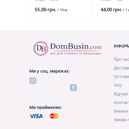
2мм, Отвір 0.5мм,
Регульований,
(УТ0011725)
Чорний, Розмі
55,00
грн.
44,00
грн.
/ 10 м
/ 1
43~45смх3мм,
ІНФОР
Про на
Доставк
Ми у соц. мережах:
Оптови
FAQ
Відгуки
Контак
Ми приймаємо:
Знижки
Умови 