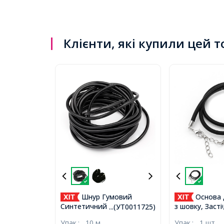
Клієнти, які купили цей 
Шнур Гумовий
Основа 
Синтетичний
з шовку, Засті
...(УТ0011725)
Порожнистий, Чорний,
Латуні, з лан
Упак.:
10 м
Упак.:
1 шт