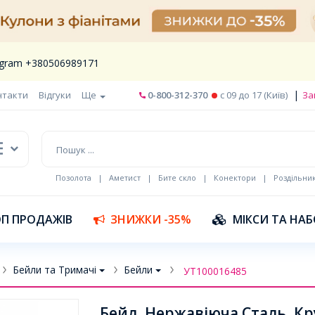
legram +380506989171
|
нтакти
Відгуки
Ще
0-800-312-370
c 09 до 17 (Київ)
За
Позолота
|
Аметист
|
Бите скло
|
Конектори
|
Роздільни
П ПРОДАЖІВ
ЗНИЖКИ -35%
МІКСИ ТА НА
Бейли та Тримачі
Бейли
УТ100016485
Бейл, Нержавіюча Сталь, Кр