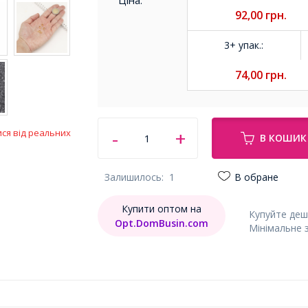
Ціна:
92,00
грн.
3+ упак.
:
74,00
грн.
ися від реальних
В КОШИК
Залишилось:
1
В обране
Купити оптом на
Купуйте деш
Opt.DomBusin.com
Мінімальне 