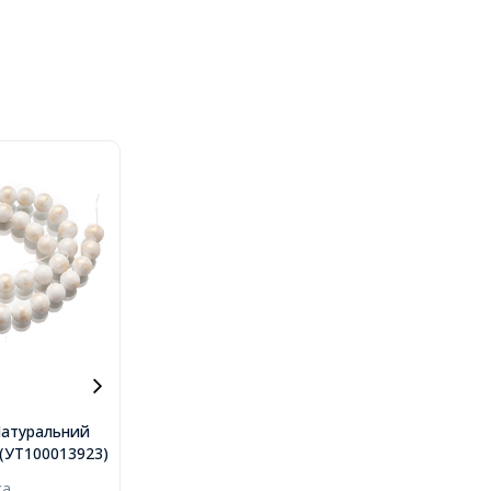
атуральний
ефрит з
..(УТ100013923)
напиленням,
ка