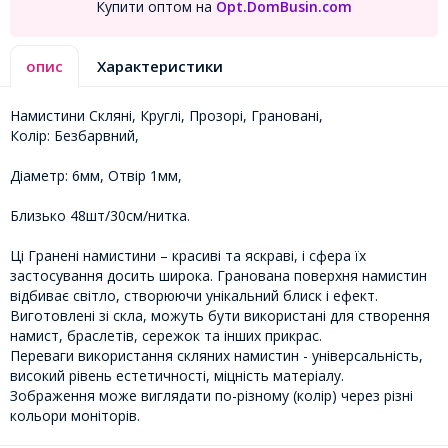
Купити оптом на
Opt.DomBusin.com
опис
Характеристики
Намистини Скляні, Круглі, Прозорі, Грановані,
Колір: Безбарвний,
Діаметр: 6мм, Отвір 1мм,
Близько 48шт/30см/нитка.
Ці Гранені намистини – красиві та яскраві, і сфера їх
застосування досить широка. Гранована поверхня намистин
відбиває світло, створюючи унікальний блиск і ефект.
Виготовлені зі скла, можуть бути використані для створення
намист, браслетів, сережок та інших прикрас.
Переваги використання скляних намистин - універсальність,
високий рівень естетичності, міцність матеріалу.
Зображення може виглядати по-різному (колір) через різні
кольори моніторів.