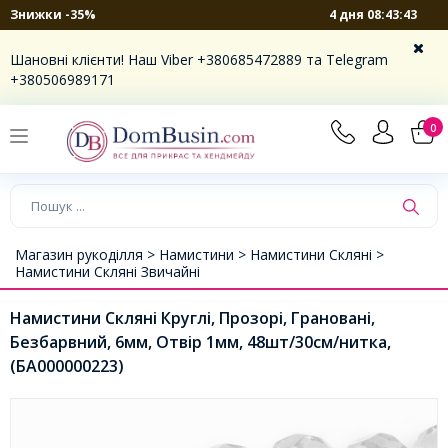
4 дня 08:43:43
Знижки -35%
Шановні клієнти! Наш Viber +380685472889 та Telegram
+380506989171
0
Магазин рукоділля >
Намистини >
Намистини Скляні >
Намистини Скляні Звичайні
Намистини Скляні Круглі, Прозорі, Грановані,
Безбарвний, 6мм, Отвір 1мм, 48шт/30см/нитка,
(БА000000223)