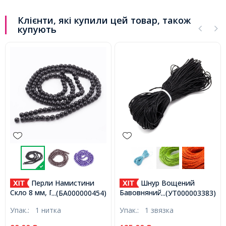
Клієнти, які купили цей товар, також
купують
Перли Намистини
Шнур Вощений
Скло 8 мм, Глянцеві, Круглі,
Бавовняний для плетіння,
...(БА000000454)
...(УТ000003383)
Чорний, 8мм, Отв-тя 1мм,
Макраме та біжутерії,
Упак.:
1 нитка
Упак.:
1 звязка
близько 90шт / 72см /
Чорний, 1мм, близько 60-
нитка, (БА000000454)
65м/зв'язка, (УТ000003383)