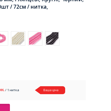
шт / 72см / нитка,
рн.
/ 1 нитка
Ваша ціна