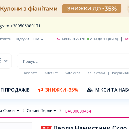
legram +380506989171
|
нтакти
Відгуки
Ще
0-800-312-370
c 09 до 17 (Київ)
За
Позолота
|
Аметист
|
Бите скло
|
Конектори
|
Роздільни
П ПРОДАЖІВ
ЗНИЖКИ -35%
МІКСИ ТА НА
и Скляні
Скляні Перли
БА000000454
Перли Намистини Скло 8 