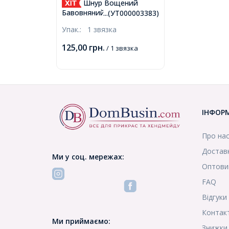
Шнур Вощений
Бавовняний для плетіння,
...(УТ000003383)
Макраме та біжутерії,
Упак.:
1 звязка
Чорний, 1мм, близько 60-
65м/зв'язка, (УТ000003383)
125,00
грн.
/ 1 звязка
ІНФОР
Про на
Доставк
Ми у соц. мережах:
Оптови
FAQ
Відгуки
Контак
Ми приймаємо:
Знижки