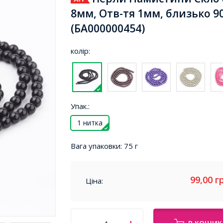
8мм, Отв-тя 1мм, близько 90
(БА000000454)
колір:
Упак.:
1 нитка
Вага упаковки:
75 г
99,00
г
Ціна: