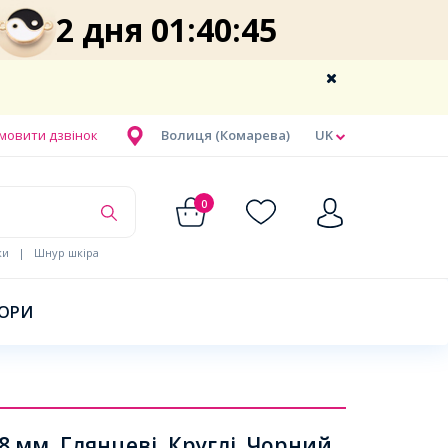
2 дня 01:40:45
мовити дзвінок
Волиця (Комарева)
UK
0
ки
|
Шнур шкіра
БОРИ
мм, Глянцеві, Круглі, Чорний,