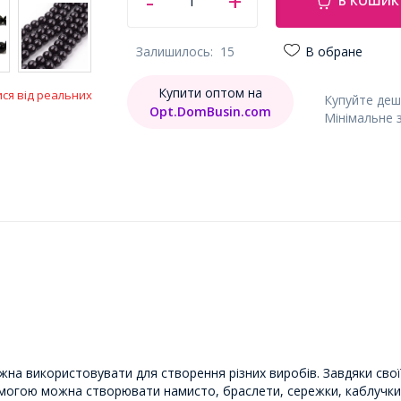
В КОШИК
Залишилось:
15
В обране
Купити оптом на
ися від реальних
Купуйте деш
Opt.DomBusin.com
Мінімальне 
ожна використовувати для створення різних виробів. Завдяки своїй 
могою можна створювати намисто, браслети, сережки, каблучки 