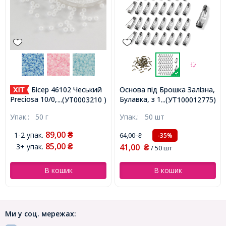
Бісер 46102 Чеський
Основа під Брошка Залізна,
Булавка, з 1-м Отвором,
Preciosa 10/0, Непрозорий
...(УТ0003210 )
...(УТ100012775)
Колір: Збройна Сталь,
Райдужний OL, Білий,
Упак.:
50 г
Упак.:
50 шт
15х5мм, Отвір 3мм, Пін:
Круглий, (УТ0003210)
1мм, (УТ100012775)
89,00
1-2 упак.
₴
64,00
-35%
₴
85,00
3+ упак.
41,00
₴
₴
/ 50 шт
В кошик
В кошик
Ми у соц. мережах: