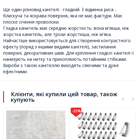
Ще один різновид канітелі - гладкий. Її відмінна риса -
блискуча та яскрава поверхня, яка не має фактури. Має
плоске січення проволоки.
Гладка канитель має середню жорсткість: вона м'якша, ніж
жорстка канитель, але трохи жорсткіша, ніж м'яка.
Найчастіше використовується для створення контрастного
ефекту (поряд з іншими видами канітелі), застилання
поверхні, декоративних швів. Для кріплення гладкої канітелі її
нанизують на нитку та прихоплюють потайними стібками.
Вироби з такою канітеллю виходять сяючими та дуже
ефектними.
Клієнти, які купили цей товар, також
купують
-35%