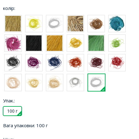
колір:
Упак.:
100 г
Вага упаковки:
100 г