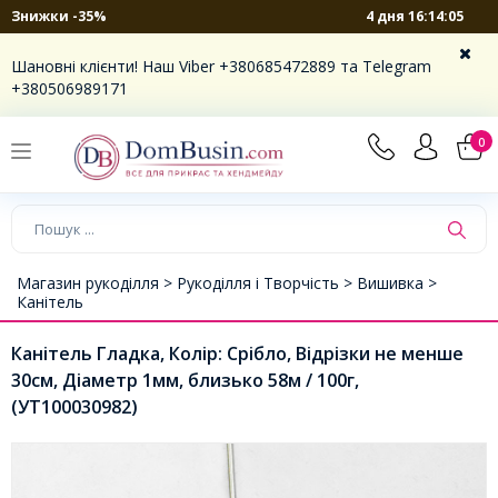
4 дня 16:14:04
Знижки -35%
Шановні клієнти! Наш Viber +380685472889 та Telegram
+380506989171
0
Магазин рукоділля >
Рукоділля і Творчість >
Вишивка >
Канітель
Канітель Гладка, Колір: Срібло, Відрізки не менше
30см, Діаметр 1мм, близько 58м / 100г,
(УТ100030982)