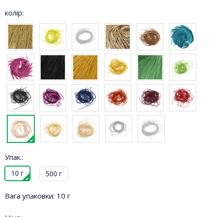
колір:
Упак.:
10 г
500 г
Вага упаковки:
10 г