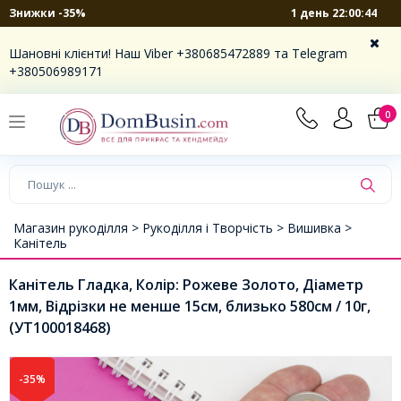
1 день 22:00:43
Знижки -35%
Шановні клієнти! Наш Viber +380685472889 та Telegram
+380506989171
0
Магазин рукоділля >
Рукоділля і Творчість >
Вишивка >
Канітель
Канітель Гладка, Колір: Рожеве Золото, Діаметр
1мм, Відрізки не менше 15см, близько 580см / 10г,
(УТ100018468)
-35%