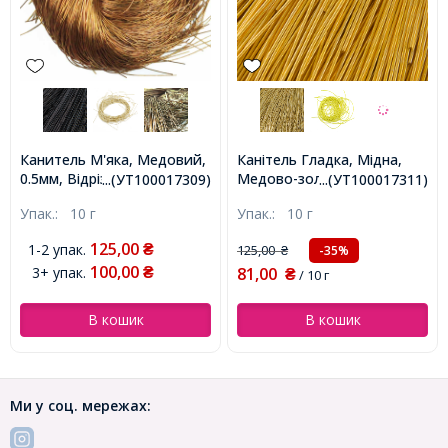
Канитель М'яка, Медовий,
Канітель Гладка, Мідна,
0.5мм, Відрізки не Менше
Медово-золотий, Відрізки
...(УТ100017309)
...(УТ100017311)
25см, близько 980см/10г,
не менше 15см, 1мм,
Упак.:
10 г
Упак.:
10 г
(УТ100017309)
близько 580см/10г,
(УТ100017311)
125,00
1-2 упак.
₴
125,00
-35%
₴
100,00
3+ упак.
81,00
₴
₴
/ 10 г
В кошик
В кошик
Ми у соц. мережах: