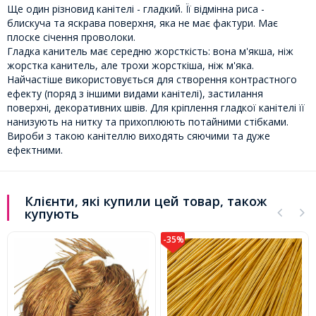
Ще один різновид канітелі - гладкий. Її відмінна риса -
блискуча та яскрава поверхня, яка не має фактури. Має
плоске січення проволоки.
Гладка канитель має середню жорсткість: вона м'якша, ніж
жорстка канитель, але трохи жорсткіша, ніж м'яка.
Найчастіше використовується для створення контрастного
ефекту (поряд з іншими видами канітелі), застилання
поверхні, декоративних швів. Для кріплення гладкої канітелі її
нанизують на нитку та прихоплюють потайними стібками.
Вироби з такою канітеллю виходять сяючими та дуже
ефектними.
Клієнти, які купили цей товар, також
купують
-35%