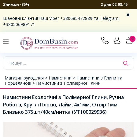
2 дня 02:08:45
Знижки -35%
Шановні клієнти! Наш Viber +380685472889 та Telegram
+380506989171
0
Магазин рукоділля >
Намистини >
Намистини з Глини та
Порцелянові >
Намистини з Полімерної Глини
Намистини Екологічні з Полімерної Глини, Ручна
Робота, Круглі Плоскі, Лайм, 4х1мм, Отвір 1мм,
Близько 375шт/40см/нитка (УТ100029936)