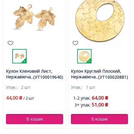
Кулон Кленовий Лист,
Кулон Круглий Плоский,
Нержавіюча Сталь, Золото,
Нержавіюча Сталь, з
...(УТ100019640)
...(УТ100020881)
15х12х2мм, Отвір 1мм,
Текстурою Зірка, Колір:
Упак.:
2 шт
Упак.:
1 шт
(УТ100019640)
Золото, Розмір: 35.3х1мм,
Отвір 1.4мм, (УТ100020881)
44,00
64,00
1-2 упак.
₴
/ 2 шт
₴
51,00
3+ упак.
₴
В кошик
В кошик