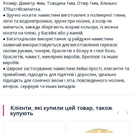
Розмір: Діаметр 4мм, Товщина 1мм, Отвір 1мм, Близько
375шт/40см/нитка.
● Зручно носити: намистини виготовлені з полімерної глини,
легкі та водонепроникні, зручні при носінні, а колір не
зміниться, завжди зберігають яскраві кольори, їх можна
носити на пляжі, у басейні або у ванній.
● Багатоцільове використання: ці райдужні намистини
зазвичай використовуються для виготовлення сережок
своїми руками, чокерів, браслетів з бісеру в стилі бохо,
браслетів, намист, ювелірних виробів, брелоків та інших
виробів.
● Широке застосування: намистини Хейші прості, елегантні та
привабливі, підходять для підлітків і дорослих, ідеально
підходять для сонячної весни і літа, повсякденного носіння,
вечірок, серферів та інших випадків.
Клієнти, які купили цей товар, також
купують