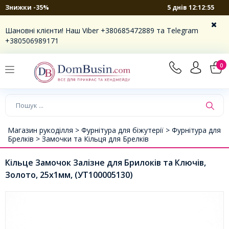
5 днів 12:12:55
Знижки -35%
Шановні клієнти! Наш Viber +380685472889 та Telegram
+380506989171
0
Магазин рукоділля >
Фурнітура для біжутерії >
Фурнітура для
Брелків >
Замочки та Кільця для Брелків
Кільце Замочок Залізне для Брилоків та Ключів,
Золото, 25х1мм, (УТ100005130)