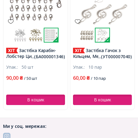
Застібка Карабін-
Застібка Гачок з
Лобстер Цинковий Сплав,
Кільцем, Метал, Колір:
...(БА000001346)
...(УТ000007040)
Збройова Сталь, 10х6мм,
Античне Срібло, Гачок
Упак.:
50 шт
Упак.:
10 пар
Отвір 1мм, (БА000001346)
25.5х13.5х1.5мм з Отвір
2мм, Кільце 16.5х6х2мм з
90,00
60,00
₴
/ 50 шт
₴
/ 10 пар
Отвір 1мм, (УТ000007040)
В кошик
В кошик
Ми у соц. мережах: