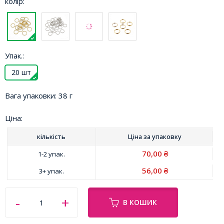
колір:
Упак.:
20 шт
Вага упаковки:
38 г
Ціна:
кількість
Ціна за
упаковку
70,00
1-2 упак.
₴
56,00
3+ упак.
₴
В КОШИК