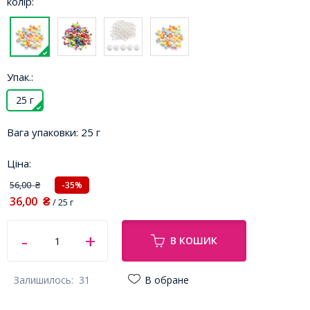
колір:
Упак.:
25 г
Вага упаковки:
25 г
Ціна:
56,00
-35%
₴
36,00
₴
/ 25 г
В КОШИК
Залишилось:
31
В обране