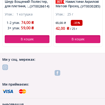
Шнур Вощений Поліестер,
Намистини Акрилові
для плетіння, Макраме та
Матові Прозорі Круглі,
...(УТ0026614)
...(УТ0030285)
біжутерії, Жовтий, 1мм,
Мікс, 8мм, Отвір 2мм,
Упак.:
1 котушка
Упак.:
25 г
близько 10м/котушка,
близько 90шт/25г,
(УТ0026614)
(УТ0030285)
74,00
1-2 упак.
₴
65,00
-35%
₴
59,00
3+ упак.
42,00
₴
₴
/ 25 г
В кошик
В кошик
Ми у соц. мережах:
Ми приймаємо:
ІНФОРМАЦІЯ