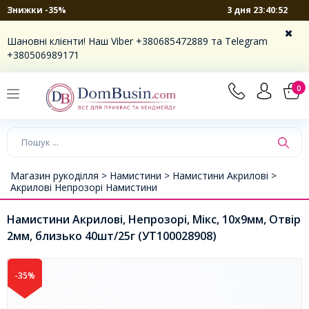
3 дня 23:40:52
Знижки -35%
Шановні клієнти! Наш Viber +380685472889 та Telegram
+380506989171
0
Магазин рукоділля >
Намистини >
Намистини Акрилові >
Акрилові Непрозорі Намистини
Намистини Акрилові, Непрозорі, Мікс, 10х9мм, Отвір
2мм, близько 40шт/25г (УТ100028908)
-35%