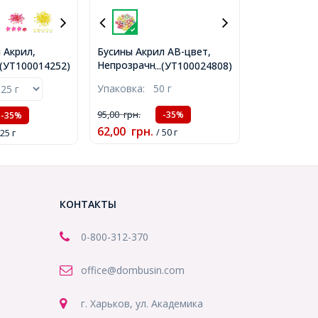
Бусины Акрил АВ-цвет,
 Акрил,
Непрозрачные, Круглые,
 АВ цвет,
...(УТ100024808)
..(УТ100014252)
Цвет: Микс, Размер:
, 10x4мм,
Упаковка:
50 г
12х11мм, Отверстие 2.5мм,
.5мм, около
около 53шт/50г,
УТ100014252)
95,00
грн.
-35%
-35%
(УТ100024808)
62,00
грн.
/ 50 г
 25 г
КОНТАКТЫ
0-800-312-370
office@dombusin.com
г. Харьков, ул. Академика