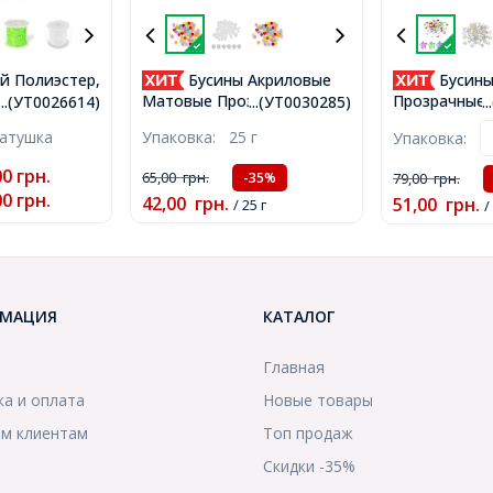
й Полиэстер,
Бусины Акриловые
Бусины
, Макраме и
Матовые Прозрачные
Прозрачные,
...(УТ0026614)
...(УТ0030285)
.
елтый, 1мм,
Круглые, Микс, 8мм,
Звезда, Микс
катушка
Упаковка:
25 г
Упаковка:
ушка,
Отверстие 2мм, около
Отверстие 1
90шт/25г, (УТ0030285)
100шт/25г, (
00
грн.
65,00
грн.
-35%
79,00
грн.
00
грн.
42,00
грн.
51,00
грн.
/ 25 г
/
МАЦИЯ
КАТАЛОГ
Главная
ка и оплата
Новые товары
м клиентам
Топ продаж
Скидки -35%