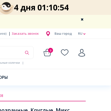
4 дня 01:10:53
|
Киев)
Заказать звонок
Ваш город
RU
0
льные колечки
|
ОРЫ
08
розрачные, Круглые, Микс,