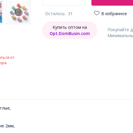
Осталось:
31
В избранное
Купить оптом на
Покупайте 
Opt.DomBusin.com
Минимальный
ться от
ора
глые,
ие 2мм,