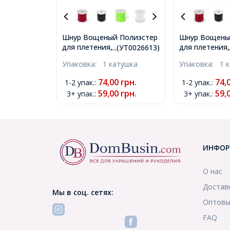
Шнур Вощеный Полиэстер
Шнур Вощены
для плетения, Макраме и
для плетения
...(УТ0026613)
бижутерии, Бирюзовый,
бижутерии, Ж
Упаковка:
1 катушка
Упаковка:
1 
1мм, около 10м/катушка,
около 10м/кат
(УТ0026613)
(УТ0026614)
74,00
грн.
74,
1-2 упак.
:
1-2 упак.
:
59,00
грн.
59,
3+ упак.
:
3+ упак.
:
ИНФОР
О нас
Достав
Мы в соц. сетях:
Оптовы
FAQ