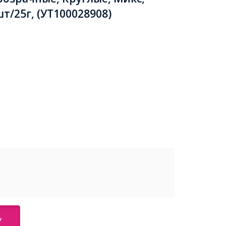
т/25г, (УТ100028908)
У