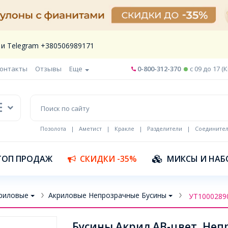
 и Telegram +380506989171
онтакты
Отзывы
Еще
0-800-312-370
c 09 до 17 (
Позолота
|
Аметист
|
Кракле
|
Разделители
|
Соедините
Шнур кожа
ТОП ПРОДАЖ
СКИДКИ -35%
МИКСЫ И НАБ
риловые
Акриловые Непрозрачные Бусины
УТ1000289
Бусины Акрил АВ-цвет, Неп