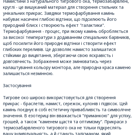
Намистини з натурального тигрового ока, термозабарвлені,
круглі - це вишуканий матеріал для створення стильних та
унікальних прикрас. Завдяки термофарбування камінь
набуває насичені глибокі відтінки, що підсилюють його
природний блиск і створюють ефект "галактики".
Термофарбування - процес, при якому камінь обробляється
за високої температури з додаванням спеціальних барвників,
щоб посилити його природні відтінки і створити ефект
глибоких переливів. Це дозволяє намисто залишатися
стійкими до вицвітання, зберігаючи свою яскравість і
довговічність. Зображення може змінюватись через
налаштування кольору монітора, але природна краса каменю
залишається незмінною.
Застосування
Тигрове око широко використовується для створення
прикрас - браслетів, намист, сережок, кулонів і підвісок. Цей
камінь поєднує в собі естетичну привабливість та символічне
значення. В езотериці він вважається "приманкою" для успіху,
грошей, а також "каменем щастя та оптимізму". Прикраси з
термозабарвленого тигрового ока не тільки підкреслять
вашу індивідуальність, а й стануть талісманом, який