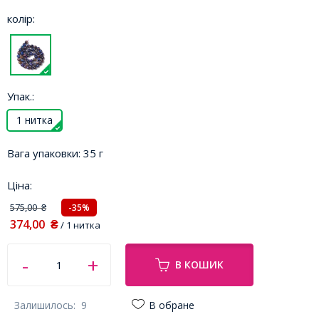
колір:
Упак.:
1 нитка
Вага упаковки:
35 г
Ціна:
575,00
-35%
₴
374,00
₴
/ 1 нитка
В КОШИК
Залишилось:
9
В обране