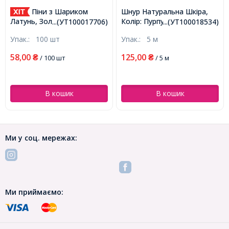
Піни з Шариком
Шнур Натуральна Шкіра,
Колір: Пурпурний, Розмір:
Латунь, Золото, 30х0.5мм,
...(УТ100017706)
...(УТ100018534)
1.5мм, (УТ100018534)
Кулька 2мм, (УТ100017706)
Упак.:
100 шт
Упак.:
5 м
58,00
125,00
₴
/ 100 шт
₴
/ 5 м
В кошик
В кошик
Ми у соц. мережах:
Ми приймаємо: