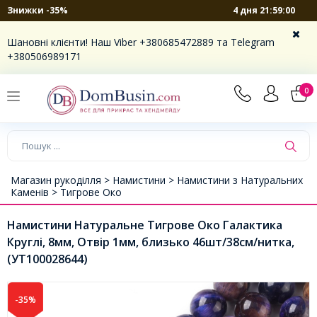
4 дня 21:59:00
Знижки -35%
Шановні клієнти! Наш Viber +380685472889 та Telegram
+380506989171
0
Магазин рукоділля >
Намистини >
Намистини з Натуральних
Каменів >
Тигрове Око
Намистини Натуральне Тигрове Око Галактика
Круглі, 8мм, Отвір 1мм, близько 46шт/38см/нитка,
(УТ100028644)
-35%