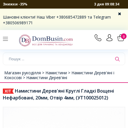
3 дня 09:08:34
Знижки -35%
Шановні клієнти! Наш Viber +380685472889 та Telegram
+380506989171
0
Магазин рукоділля >
Намистини >
Намистини Дерев'яні і
Кокосові >
Намистини Дерев'яні
Намистини Дерев'яні Круглі Гладкі Вощені
Нефарбовані, 20мм, Отвір 4мм, (УТ100025012)