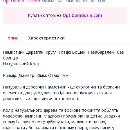
Opt.DomBusin.com
Мінімальне замовлення 3000 грн.
Купити оптом на
Opt.DomBusin.com
опис
Характеристики
Намистини Дерев'яні Круглі Гладкі Вощені Незабарвлені, без
Свинцю
Натуральний Колір
Розмір: Діаметр 20мм, Отвір 4мм
Натуральні дерев'яні намистини - це екологічні та безпечні
елементи для рукоділля, що ідеально підходять як для
дорослих, так і для дитячої творчості.
Колір натурального дерева та воскове покриття роблять
поверхню намистин гладкою і приємною на дотик. Завдяки
цьому їх зручно розфарбовувати, малювати на них,
гравіювати або залишати в їхньому природному вигляді.