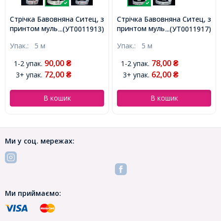
Стрічка Бавовняна Ситец, з
Стрічка Бавовняна Ситец, з
принтом мультфільм,
принтом мультфільм,
...(УТ0011913)
...(УТ0011917)
Велосипед, Колір: Біло-
Квіти, Колір: Біло-чорний,
Упак.:
5 м
Упак.:
5 м
коричневий, Ширина:
Ширина: 15 мм, близько
20мм, близько 18м /
18м / котушка, (УТ0011917)
90,00
78,00
1-2 упак.
1-2 упак.
₴
₴
котушка, (УТ0011913)
72,00
62,00
3+ упак.
3+ упак.
₴
₴
В кошик
В кошик
Ми у соц. мережах:
Ми приймаємо: