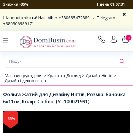
1 день 01:07:31
Знижки -35%
Шановні клієнти! Наш Viber +380685472889 та Telegram
+380506989171
0
Магазин рукоділля >
Краса та Догляд >
Дизайн Нігтів >
Дизайн і декор нігтів
Фольга Жатий для Дизайну Нігтів, Розмір: Баночка
6х11см, Колір: Срібло, (УТ100021991)
-35%