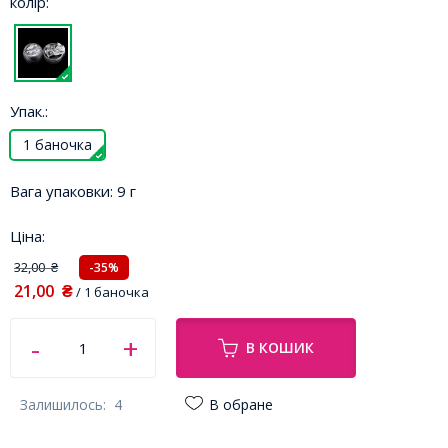
колір:
Упак.:
1 баночка
Вага упаковки:
9 г
Ціна:
32,00
-35%
₴
21,00
₴
/ 1 баночка
В КОШИК
Залишилось:
4
В обране