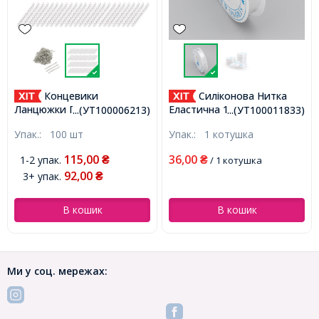
Концевики
Силіконова Нитка
Ланцюжки Подовжувальні
Еластична 1мм/4м, Гумка,
...(УТ100006213)
...(УТ100011833)
Залізні, Срібло, 45-
Безбарвна, (УТ100011833)
Упак.:
100 шт
Упак.:
1 котушка
55х3.5мм, Ланка
5.5х3.5х0.5мм,
115,00
36,00
1-2 упак.
₴
₴
/ 1 котушка
(УТ100006213)
92,00
3+ упак.
₴
В кошик
В кошик
Ми у соц. мережах: