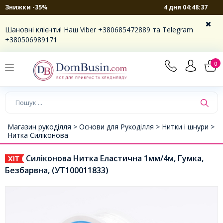
4 дня 04:48:37
Знижки -35%
Шановні клієнти! Наш Viber +380685472889 та Telegram
+380506989171
0
Магазин рукоділля >
Основи для Рукоділля >
Нитки і шнури >
Нитка Силіконова
Силіконова Нитка Еластична 1мм/4м, Гумка,
Безбарвна, (УТ100011833)