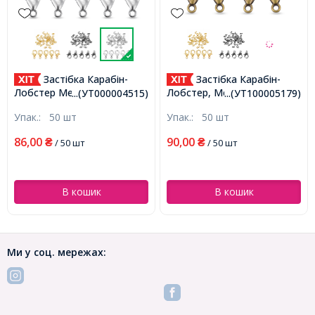
Застібка Карабін-
Застібка Карабін-
Лобстер Металевий Сплав,
Лобстер, Метал, Бронза,
...(УТ000004515)
...(УТ100005179)
Платина, 12х6мм, Отвір
12х6мм, Отвір 1.5мм,
Упак.:
50 шт
Упак.:
50 шт
1.5мм, (УТ000004515)
(УТ100005179)
86,00
90,00
₴
/ 50 шт
₴
/ 50 шт
В кошик
В кошик
Ми у соц. мережах: