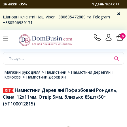
1 день 16:47:43
Знижки -35%
Шановні клієнти! Наш Viber +380685472889 та Telegram
+380506989171
0
Магазин рукоділля >
Намистини >
Намистини Дерев'яні і
Кокосові >
Намистини Дерев'яні
Намистини Дерев'яні Пофарбовані Рондель,
Сієна, 12х11мм, Отвір 5мм, близько 85шт/50г,
(УТ100012815)