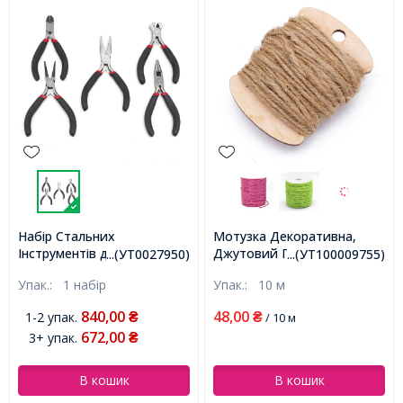
Набір Стальних
Мотузка Декоративна,
Інструментів для Рукоділля
Джутовий Прядив'яний
...(УТ0027950)
...(УТ100009755)
та Біжутерії в Блістері,
Шнур 2мм, Колір:
Упак.:
1 набір
Упак.:
10 м
Круглогубці, Кусачки,
Натуральний, Розмір: 2 мм,
Бокорізи, Кусачки Торцеві,
(УТ100009755)
840,00
48,00
1-2 упак.
₴
₴
/ 10 м
Плоскогубці з Вигнутим
672,00
3+ упак.
Носом, Чорний, 285мм,
₴
6шт/упак, (УТ0027950)
В кошик
В кошик