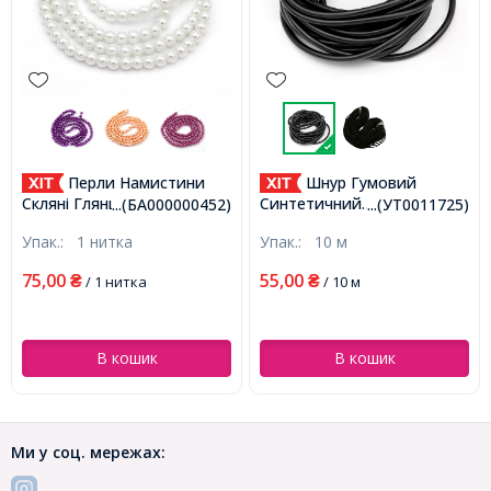
Перли Намистини
Шнур Гумовий
Скляні Глянцеві, Круглі,
Синтетичний
...(БА000000452)
...(УТ0011725)
Білий, 6мм, Отвір 1мм,
Порожнистий, Чорний,
Упак.:
1 нитка
Упак.:
10 м
близько 130шт/75см/нитка,
2мм, Отвір 0.5мм,
(БА000000452)
(УТ0011725)
75,00
55,00
₴
/ 1 нитка
₴
/ 10 м
В кошик
В кошик
Ми у соц. мережах: