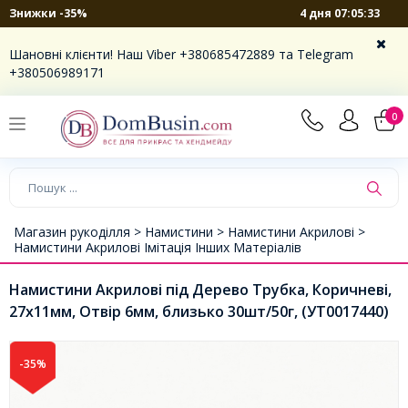
4 дня 07:05:33
Знижки -35%
Шановні клієнти! Наш Viber +380685472889 та Telegram
+380506989171
0
Магазин рукоділля >
Намистини >
Намистини Акрилові >
Намистини Акрилові Імітація Інших Матеріалів
Намистини Акрилові під Дерево Трубка, Коричневі,
27х11мм, Отвір 6мм, близько 30шт/50г, (УТ0017440)
-35%