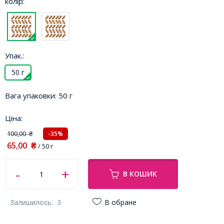
колір:
Упак.:
50 г
Вага упаковки:
50 г
Ціна:
100,00
-35%
₴
65,00
₴
/ 50 г
В КОШИК
Залишилось:
3
В обране