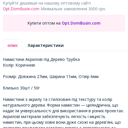
Купуйте дешевше на нашому оптовому сайті
Opt.DomBusin.com
Мінімальне замовлення 3000 грн.
Купити оптом на
Opt.DomBusin.com
опис
Характеристики
Намистини Акрилові під Дерево Трубка
Колір: Коричневі
Розмір: Довжина 27мм, Ширина 11мм, Отвір 6мм
близько 30шт / 50г
Намистини з акрилу та стилізовані під текстуру та колір
натурального дерева. Форма намистин — циліндрична, що
надає їм універсальності для використання в різних проектах.
Акрилові матеріали забезпечують легкість і міцність
намистин, при цьому зовні вони дуже схожі на дерев'яні, що
дозволяє поєднувати естетику дерева з довговічністю та