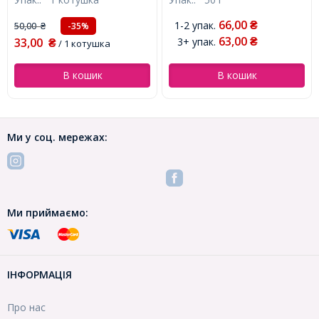
котушка, (УТ000006293)
Круглий, (УТ0001928)
66,00
1-2 упак.
50,00
₴
-35%
₴
63,00
33,00
3+ упак.
₴
₴
/ 1 котушка
В кошик
В кошик
Ми у соц. мережах:
Ми приймаємо:
ІНФОРМАЦІЯ
Про нас