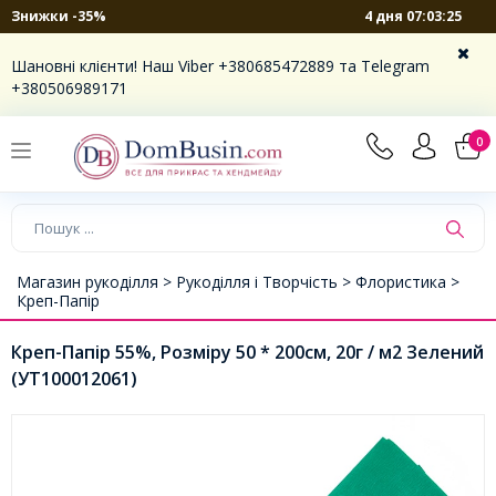
4 дня 07:03:25
Знижки -35%
Шановні клієнти! Наш Viber +380685472889 та Telegram
+380506989171
0
Магазин рукоділля >
Рукоділля і Творчість >
Флористика >
Креп-Папір
Креп-Папір 55%, Розміру 50 * 200см, 20г / м2 Зелений
(УТ100012061)