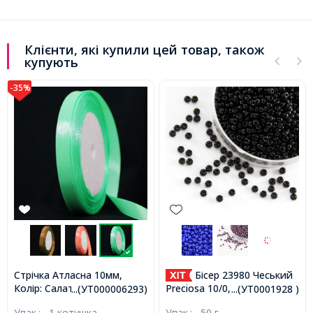
Клієнти, які купили цей товар, також
купують
-35%
Стрічка Атласна 10мм,
Бісер 23980 Чеський
Колір: Салатовий, Ширина:
Preciosa 10/0, Природний
...(УТ000006293)
...(УТ0001928 )
10мм, близько 25м /
Непрозорий NO, Чорний,
Упак.:
1 котушка
Упак.:
50 г