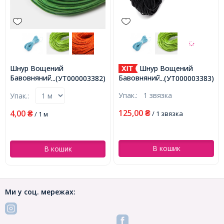
Шнур Вощений
Шнур Вощений
Бавовняний для плетіння,
Бавовняний для плетіння,
...(УТ000003382)
...(УТ000003383)
Макраме та біжутерії,
Макраме та біжутерії,
Упак.:
1 звязка
Упак.:
Зелений, 1мм, близько 60-
Чорний, 1мм, близько 60-
65м/зв'язка, (УТ000003382)
65м/зв'язка, (УТ000003383)
125,00
4,00
₴
/ 1 звязка
₴
/ 1 м
В кошик
В кошик
Ми у соц. мережах: