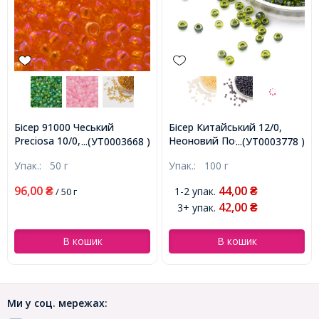
Бісер 91000 Чеський
Бісер Китайський 12/0,
Preciosa 10/0, Прозорий
Неоновий Пофарбований
...(УТ0003668 )
...(УТ0003778 )
райдужний TR,
Всередині (LIC), Колір:
Упак.:
50 г
Упак.:
100 г
Помаранчевий, Круглий,
Зелений 2224, Круглий,
(УТ0003668)
(УТ0003778)
96,00
44,00
1-2 упак.
₴
/ 50 г
₴
42,00
3+ упак.
₴
В кошик
В кошик
Ми у соц. мережах: