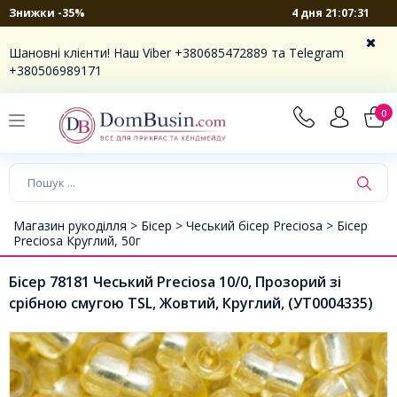
4 дня 21:07:30
Знижки -35%
Шановні клієнти! Наш Viber +380685472889 та Telegram
+380506989171
0
Магазин рукоділля >
Бісер >
Чеський бісер Preciosa >
Бісер
Preciosa Круглий, 50г
Бісер 78181 Чеський Preciosa 10/0, Прозорий зі
срібною смугою TSL, Жовтий, Круглий, (УТ0004335)