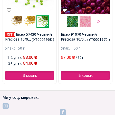
Бісер 57430 Чеський
Бісер 91070 Чеський
Preciosa 10/0, Прозорий
Preciosa 10/0, Прозорий зі
...(УТ0001968 )
...(УТ0001970 )
райдужний TR, Червоний,
срібною смугою TSL,
Упак.:
50 г
Упак.:
50 г
Круглий, (УТ0001970)
Зелений, Круглий,
(УТ0001968)
88,00
97,00
1-2 упак.
₴
₴
/ 50 г
84,00
3+ упак.
₴
В кошик
В кошик
Ми у соц. мережах: