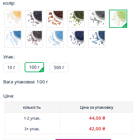
колір:
Упак.:
100 г
10 г
500 г
Вага упаковки:
100 г
Ціна:
кількість
Ціна за
упаковку
44,00
1-2 упак.
₴
42,00
3+ упак.
₴