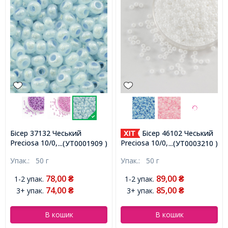
Бісер 37132 Чеський
Бісер 46102 Чеський
Preciosa 10/0, Алебастр AL,
Preciosa 10/0, Непрозорий
...(УТ0001909 )
...(УТ0003210 )
Блакитний, Круглий,
Райдужний OL, Білий,
Упак.:
50 г
Упак.:
50 г
(УТ0001909)
Круглий, (УТ0003210)
78,00
89,00
1-2 упак.
1-2 упак.
₴
₴
74,00
85,00
3+ упак.
3+ упак.
₴
₴
В кошик
В кошик