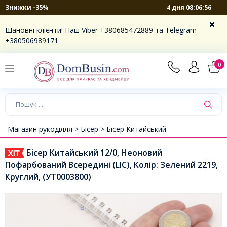
4 дня 08:06:55
Знижки -35%
Шановні клієнти! Наш Viber +380685472889 та Telegram
+380506989171
0
Магазин рукоділля >
Бісер >
Бісер Китайський
Бісер Китайський 12/0, Неоновий
Пофарбований Всередині (LIC), Колір: Зелений 2219,
Круглий, (УТ0003800)